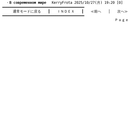
　・
B современном мире
　 KerryFrota 2025/10/27(月) 19:20 [0]
━━━━━━━━━━━━━━━━━━━━━━━━━━━━━━━━━━━━━━━━

通常モードに戻る
　　┃　　
ＩＮＤＥＸ
　　┃　　
≪前へ
　　│　　
次へ≫
━━━━━━━━━━━━━━━━━━━━━━━━━━━━━━━━━━━━━━━━

　　　　　　　　　　　　　　　　　　　　　　　　　　　　　　　　Ｐａｇｅ    