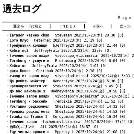
過去ログ
　　　　　　　　　　　　　　　　　　　　　　　　　　　　　　　　Ｐａｇｅ    
━━━━━━━━━━━━━━━━━━━━━━━━━━━━━━━━━━━━━━━━

通常モードに戻る
　　┃　　
ＩＮＤＥＸ
　　┃　　
≪前へ
　　│　　
次へ≫
━━━━━━━━━━━━━━━━━━━━━━━━━━━━━━━━━━━━━━━━
　・
{аталог казино cham
　 Stevetam 2025/10/23(木) 20:30 [0]
　・
Lото Клуб
　 Peternax 2025/10/23(木) 21:19 [0]
　・
Тренування команди
　 bJeffreyZM 2025/10/23(木) 21:44 [0]
　・
Kейсы кс2
　 JeffreyFrala 2025/10/23(木) 22:07 [0]
　・
|ечение запоя влади
　 vivodzapojvladimircaf 2025/10/23(木) 2
　・
Termburg - услуги м
　 Protemburg 2025/10/24(金) 0:04 [0]
　・
Kейсы кс
　 JeffreyFrala 2025/10/24(金) 1:01 [0]
　・
pнсы Новос
　 Chrishuh 2025/10/24(金) 2:18 [0]
　・
rывод из запоя влад
　 vivodvladimircaf 2025/10/24(金) 5:03 [
　・
Що робить майстер-
　 Oanerstync 2025/10/24(金) 5:36 [0]
　・
uренаправляется сю
　 Stevenzen 2025/10/24(金) 5:45 [0]
　・
Що вас найбльше з
　 Rodneywenia 2025/10/24(金) 10:58 [0]
　・
|ечение запоя влади
　 vivodzapojvladimircaf 2025/10/24(金) 1
　・
Termburg - бассейн
　 Trembikia 2025/10/24(金) 11:52 [0]
　・
Pоставки редкоземел
　 SheilaLop 2025/10/24(金) 14:32 [0]
　・
Pродажа редких мета
　 SheilaLop 2025/10/24(金) 14:52 [0]
　・
Ivanka на Trance I
　 Coreyamems 2025/10/24(金) 16:34 [0]
　・
|ечение запоя
　 lechenievladimircaf 2025/10/24(金) 17:44 [0]
　・
自動的にリンク
　 All 2025/10/24(金) 18:57 [0]
　・
Iщу чистые прокси п
　 Mpproxy_t 2025/10/24(金) 21:08 [0]