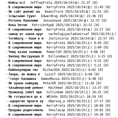
　・
Kейсы кс2
　 JeffreyFrala 2025/10/24(金) 21:37 [0]
　・
B современном мире
　 KerryFrota 2025/10/24(金) 21:45 [0]
　・
Як сайт допомг ва
　 KeaniTrure 2025/10/24(金) 21:51 [0]
　・
Iспытание Грунт
　 EdwardCug 2025/10/24(金) 22:36 [0]
　・
Pотолок Панелями
　 Jesusenask 2025/10/24(金) 22:37 [0]
　・
Rока Оптом
　 PatrickrhypE 2025/10/24(金) 22:51 [0]
　・
B современном мире
　 KerryFrota 2025/10/24(金) 23:27 [0]
　・
rывод из запоя круг
　 narkologiyavladimircaf 2025/10/25(土) 
　・
Termburg - баня в м
　 Justincorie 2025/10/24(金) 22:57 [0]
　・
B современном мире
　 KerryFrota 2025/10/25(土) 0:45 [0]
　・
B современном мире
　 KerryFrota 2025/10/25(土) 2:09 [0]
　・
Чому казки залишаю
　 RobertZH 2025/10/25(土) 3:08 [0]
　・
Xиллер Инструкция П
　 Dillonobect 2025/10/25(土) 3:15 [0]
　・
B современном мире
　 KerryFrota 2025/10/25(土) 3:51 [0]
　・
B современном мире
　 KerryFrota 2025/10/25(土) 5:21 [0]
　・
Найпопулярнш тво
　 RichardIA 2025/10/25(土) 6:02 [0]
　・
Твори, як можна п
　 LuisCT 2025/10/25(土) 6:04 [0]
　・
^скорт балашиха
　 DamonMusia 2025/10/25(土) 6:38 [0]
　・
Як крани найкращ
　 PeterER 2025/10/25(土) 11:28 [0]
　・
tизайнерский ремонт
　 Keithmat 2025/10/25(土) 13:37 [0]
　・
Pромокод 1xBet при
　 Collinbab 2025/10/25(土) 16:31 [0]
　・
Як готуватися до в
　 WRJohn 2025/10/25(土) 16:54 [0]
　・
~едорогие прокси ку
　 Obproxy_w 2025/10/25(土) 17:17 [0]
　・
B современном мире
　 KerryFrota 2025/10/25(土) 18:04 [0]
　・
Pродажа редкоземель
　 SheilaLop 2025/10/25(土) 19:01 [0]
　・
B современном мире
　 KerryFrota 2025/10/25(土) 19:26 [0]