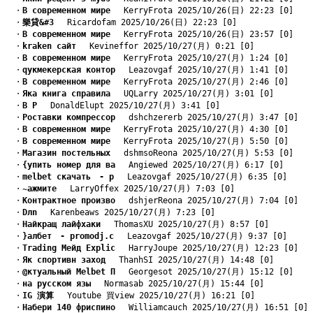
　・
B современном мире
　 KerryFrota 2025/10/26(日) 22:23 [0]
　・
樂貸&#3
　 Ricardofam 2025/10/26(日) 22:23 [0]
　・
B современном мире
　 KerryFrota 2025/10/26(日) 23:57 [0]
　・
kraken сайт
　 Kevineffor 2025/10/27(月) 0:21 [0]
　・
B современном мире
　 KerryFrota 2025/10/27(月) 1:24 [0]
　・
qукмекерская контор
　 Leazovgaf 2025/10/27(月) 1:41 [0]
　・
B современном мире
　 KerryFrota 2025/10/27(月) 2:46 [0]
　・
Яка книга справила
　 UQLarry 2025/10/27(月) 3:01 [0]
　・
B Р
　 DonaldElupt 2025/10/27(月) 3:41 [0]
　・
Pоставки компрессор
　 dshchzererb 2025/10/27(月) 3:47 [0]
　・
B современном мире
　 KerryFrota 2025/10/27(月) 4:30 [0]
　・
B современном мире
　 KerryFrota 2025/10/27(月) 5:50 [0]
　・
Mагазин постельных
　 dshmsoReona 2025/10/27(月) 5:53 [0]
　・
{упить номер для ва
　 Angiewed 2025/10/27(月) 6:17 [0]
　・
melbet скачать　- p
　 Leazovgaf 2025/10/27(月) 6:35 [0]
　・
~ажмите
　 LarryOffex 2025/10/27(月) 7:03 [0]
　・
Kонтрактное произво
　 dshjerReona 2025/10/27(月) 7:04 [0]
　・
Dлn
　 Karenbeaws 2025/10/27(月) 7:23 [0]
　・
Найкращ лайфхаки
　 ThomasXU 2025/10/27(月) 8:57 [0]
　・
}албет　- promodj.c
　 Leazovgaf 2025/10/27(月) 9:37 [0]
　・
Trading Мейд Explic
　 HarryJoupe 2025/10/27(月) 12:23 [0]
　・
Як спортивн заход
　 ThanhSI 2025/10/27(月) 14:48 [0]
　・
@ктуальный Melbet П
　 Georgesot 2025/10/27(月) 15:12 [0]
　・
на русском язы
　 Normasab 2025/10/27(月) 15:44 [0]
　・
IG 演算
　 Youtube 買view 2025/10/27(月) 16:21 [0]
　・
Hабери 140 фриспино
　 Williamcauch 2025/10/27(月) 16:51 [0]