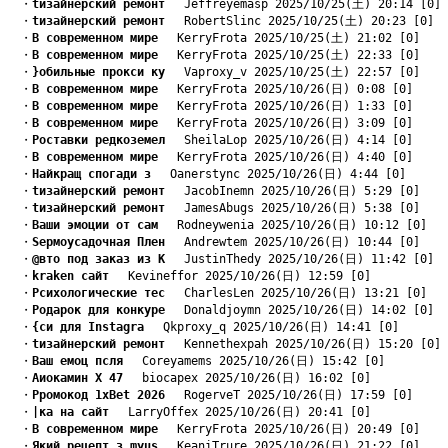
　・
tизайнерский ремонт
　 Jeffreyemasp 2025/10/25(土) 20:14 [0]
　・
tизайнерский ремонт
　 RobertSlinc 2025/10/25(土) 20:23 [0]
　・
B современном мире
　 KerryFrota 2025/10/25(土) 21:02 [0]
　・
B современном мире
　 KerryFrota 2025/10/25(土) 22:33 [0]
　・
}обильные прокси ку
　 Vaproxy_v 2025/10/25(土) 22:57 [0]
　・
B современном мире
　 KerryFrota 2025/10/26(日) 0:08 [0]
　・
B современном мире
　 KerryFrota 2025/10/26(日) 1:33 [0]
　・
B современном мире
　 KerryFrota 2025/10/26(日) 3:09 [0]
　・
Pоставки редкоземел
　 SheilaLop 2025/10/26(日) 4:14 [0]
　・
B современном мире
　 KerryFrota 2025/10/26(日) 4:40 [0]
　・
Найкращ спогади з
　 Oanerstync 2025/10/26(日) 4:44 [0]
　・
tизайнерский ремонт
　 JacobInemn 2025/10/26(日) 5:29 [0]
　・
tизайнерский ремонт
　 JamesAbugs 2025/10/26(日) 5:38 [0]
　・
Ваши эмоции от сам
　 Rodneywenia 2025/10/26(日) 10:12 [0]
　・
Sермоусадочная Плен
　 Andrewtem 2025/10/26(日) 10:44 [0]
　・
@вто под заказ из К
　 JustinThedy 2025/10/26(日) 11:42 [0]
　・
kraken сайт
　 Kevineffor 2025/10/26(日) 12:59 [0]
　・
Pсихологические тес
　 CharlesLen 2025/10/26(日) 13:21 [0]
　・
Pодарок для конкуре
　 Donaldjoymn 2025/10/26(日) 14:02 [0]
　・
{си для Instagra
　 Qkproxy_q 2025/10/26(日) 14:41 [0]
　・
tизайнерский ремонт
　 Kennethexpah 2025/10/26(日) 15:20 [0]
　・
Ваш емоц псля
　 Coreyamems 2025/10/26(日) 15:42 [0]
　・
Aиокамин Х 47
　 biocapex 2025/10/26(日) 16:02 [0]
　・
Pромокод 1xBet 2026
　 RogerveT 2025/10/26(日) 17:59 [0]
　・
|ка на сайт
　 LarryOffex 2025/10/26(日) 20:41 [0]
　・
B современном мире
　 KerryFrota 2025/10/26(日) 20:49 [0]
　・
Який рецепт з myus
　 KeaniTrure 2025/10/26(日) 21:22 [0]