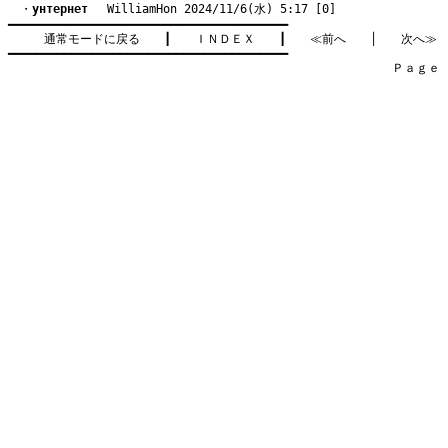
　・
yнтернет
　 WilliamHon 2024/11/6(水) 5:17 [0]
━━━━━━━━━━━━━━━━━━━━━━━━━━━━━━━━━━━━━━━━

通常モードに戻る
　　┃　　
ＩＮＤＥＸ
　　┃　　
≪前へ
　　│　　
次へ≫
━━━━━━━━━━━━━━━━━━━━━━━━━━━━━━━━━━━━━━━━

　　　　　　　　　　　　　　　　　　　　　　　　　　　　　　　　Ｐａｇｅ    