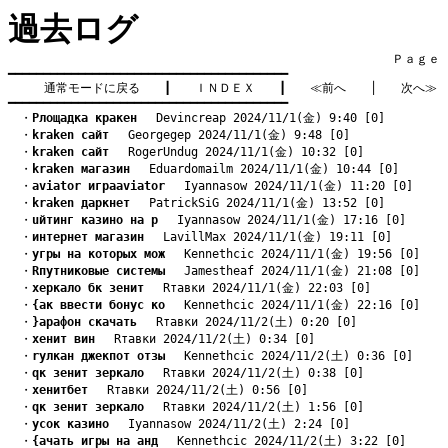
過去ログ
　　　　　　　　　　　　　　　　　　　　　　　　　　　　　　　　Ｐａｇｅ    
━━━━━━━━━━━━━━━━━━━━━━━━━━━━━━━━━━━━━━━━

通常モードに戻る
　　┃　　
ＩＮＤＥＸ
　　┃　　
≪前へ
　　│　　
次へ≫
━━━━━━━━━━━━━━━━━━━━━━━━━━━━━━━━━━━━━━━━
　・
Pлощадка кракен
　 Devincreap 2024/11/1(金) 9:40 [0]
　・
kraken сайт
　 Georgegep 2024/11/1(金) 9:48 [0]
　・
kraken сайт
　 RogerUndug 2024/11/1(金) 10:32 [0]
　・
kraken магазин
　 Eduardomailm 2024/11/1(金) 10:44 [0]
　・
aviator играaviator
　 Iyannasow 2024/11/1(金) 11:20 [0]
　・
kraken даркнет
　 PatrickSiG 2024/11/1(金) 13:52 [0]
　・
uйтинг казино на р
　 Iyannasow 2024/11/1(金) 17:16 [0]
　・
интернет магазин
　 LavillMax 2024/11/1(金) 19:11 [0]
　・
yгры на которых мож
　 Kennethcic 2024/11/1(金) 19:56 [0]
　・
Rпутниковые системы
　 Jamestheaf 2024/11/1(金) 21:08 [0]
　・
xеркало бк зенит
　 Rтавки 2024/11/1(金) 22:03 [0]
　・
{ак ввести бонус ко
　 Kennethcic 2024/11/1(金) 22:16 [0]
　・
}арафон скачать
　 Rтавки 2024/11/2(土) 0:20 [0]
　・
xенит вин
　 Rтавки 2024/11/2(土) 0:34 [0]
　・
rулкан джекпот отзы
　 Kennethcic 2024/11/2(土) 0:36 [0]
　・
qк зенит зеркало
　 Rтавки 2024/11/2(土) 0:38 [0]
　・
xенитбет
　 Rтавки 2024/11/2(土) 0:56 [0]
　・
qк зенит зеркало
　 Rтавки 2024/11/2(土) 1:56 [0]
　・
yсок казино
　 Iyannasow 2024/11/2(土) 2:24 [0]
　・
{ачать игры на анд
　 Kennethcic 2024/11/2(土) 3:22 [0]