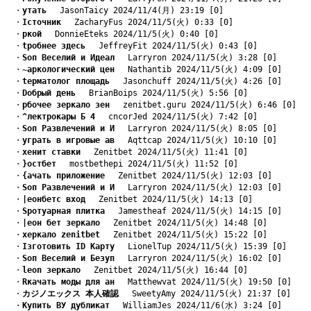
　・
yтать
　 JasonTaicy 2024/11/4(月) 23:19 [0]
　・
Iсточник
　 ZacharyFus 2024/11/5(火) 0:33 [0]
　・
pкой
　 DonnieEteks 2024/11/5(火) 0:40 [0]
　・
tробнее здесь
　 JeffreyFit 2024/11/5(火) 0:43 [0]
　・
Sоп Веселий и Идеал
　 Larryron 2024/11/5(火) 3:28 [0]
　・
~аркологический цен
　 Nathantib 2024/11/5(火) 4:09 [0]
　・
tерматолог площадь
　 Jasonchuff 2024/11/5(火) 4:26 [0]
　・
Dобрый день
　 BrianBoips 2024/11/5(火) 5:56 [0]
　・
pбочее зеркало зен
　 zenitbet.guru 2024/11/5(火) 6:46 [0]
　・
^лектрокары Б 4
　 cncorJed 2024/11/5(火) 7:42 [0]
　・
Sоп Развлечений и И
　 Larryron 2024/11/5(火) 8:05 [0]
　・
yграть в игровые ав
　 Aqttcap 2024/11/5(火) 10:10 [0]
　・
xенит ставки
　 Zenitbet 2024/11/5(火) 11:41 [0]
　・
}остбет
　 mostbethepi 2024/11/5(火) 11:52 [0]
　・
{ачать приложение
　 Zenitbet 2024/11/5(火) 12:03 [0]
　・
Sоп Развлечений и И
　 Larryron 2024/11/5(火) 12:03 [0]
　・
|еонбетс вход
　 Zenitbet 2024/11/5(火) 14:13 [0]
　・
Sротуарная плитка
　 Jamestheaf 2024/11/5(火) 14:15 [0]
　・
|еон бет зеркало
　 Zenitbet 2024/11/5(火) 14:48 [0]
　・
xеркало zenitbet
　 Zenitbet 2024/11/5(火) 15:22 [0]
　・
Iзготовить ID Карту
　 LionelTup 2024/11/5(火) 15:39 [0]
　・
Sоп Веселий и Безуп
　 Larryron 2024/11/5(火) 16:02 [0]
　・
leon зеркало
　 Zenitbet 2024/11/5(火) 16:44 [0]
　・
Rкачать моды для ан
　 Matthewvat 2024/11/5(火) 19:50 [0]
　・
カジノエックス 本人確認
　 SweetyAmy 2024/11/5(火) 21:37 [0]
　・
Kупить ВУ дубликат
　 WilliamJes 2024/11/6(水) 3:24 [0]