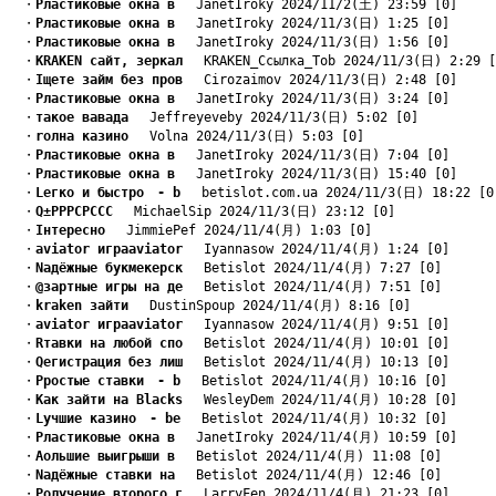
　・
Pластиковые окна в
　 JanetIroky 2024/11/2(土) 23:59 [0]
　・
Pластиковые окна в
　 JanetIroky 2024/11/3(日) 1:25 [0]
　・
Pластиковые окна в
　 JanetIroky 2024/11/3(日) 1:56 [0]
　・
KRAKEN сайт, зеркал
　 KRAKEN_Ссылка_Tob 2024/11/3(日) 2:29 [
　・
Iщете займ без пров
　 Cirozaimov 2024/11/3(日) 2:48 [0]
　・
Pластиковые окна в
　 JanetIroky 2024/11/3(日) 3:24 [0]
　・
такое вавада
　 Jeffreyeveby 2024/11/3(日) 5:02 [0]
　・
rолна казино
　 Volna 2024/11/3(日) 5:03 [0]
　・
Pластиковые окна в
　 JanetIroky 2024/11/3(日) 7:04 [0]
　・
Pластиковые окна в
　 JanetIroky 2024/11/3(日) 15:40 [0]
　・
Lегко и быстро　- b
　 betislot.com.ua 2024/11/3(日) 18:22 [0
　・
Q±РРРСРССС
　 MichaelSip 2024/11/3(日) 23:12 [0]
　・
Iнтересно
　 JimmiePef 2024/11/4(月) 1:03 [0]
　・
aviator играaviator
　 Iyannasow 2024/11/4(月) 1:24 [0]
　・
Nадёжные букмекерск
　 Betislot 2024/11/4(月) 7:27 [0]
　・
@зартные игры на де
　 Betislot 2024/11/4(月) 7:51 [0]
　・
kraken зайти
　 DustinSpoup 2024/11/4(月) 8:16 [0]
　・
aviator играaviator
　 Iyannasow 2024/11/4(月) 9:51 [0]
　・
Rтавки на любой спо
　 Betislot 2024/11/4(月) 10:01 [0]
　・
Qегистрация без лиш
　 Betislot 2024/11/4(月) 10:13 [0]
　・
Pростые ставки　- b
　 Betislot 2024/11/4(月) 10:16 [0]
　・
Kак зайти на Blacks
　 WesleyDem 2024/11/4(月) 10:28 [0]
　・
Lучшие казино　- be
　 Betislot 2024/11/4(月) 10:32 [0]
　・
Pластиковые окна в
　 JanetIroky 2024/11/4(月) 10:59 [0]
　・
Aольшие выигрыши в
　 Betislot 2024/11/4(月) 11:08 [0]
　・
Nадёжные ставки на
　 Betislot 2024/11/4(月) 12:46 [0]
　・
Pолучение второго г
　 LarryFen 2024/11/4(月) 21:23 [0]