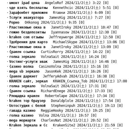
　・
uмонт ipad цена
　 AngeloRof 2024/11/2(土) 3:22 [0]
　・
sде взять бесплатны
　 Kennethcic 2024/11/2(土) 5:51 [0]
　・
}арафонбет приложен
　 Rтавки 2024/11/2(土) 6:09 [0]
　・
Tслуги эвакуатора
　 JamesHig 2024/11/2(土) 7:27 [0]
　・
Pорно
　 O4konog 2024/11/2(土) 9:35 [0]
　・
Pластиковые окна в
　 JanetIroky 2024/11/2(土) 10:47 [0]
　・
rежие бездепозитны
　 Iyannasow 2024/11/2(土) 12:30 [0]
　・
kraken com отзывы
　 Jeffreywerge 2024/11/2(土) 12:50 [0]
　・
Tдобрения для карто
　 MichaelSkype 2024/11/2(土) 13:06 [0]
　・
Pластиковые окна в
　 JanetIroky 2024/11/2(土) 13:09 [0]
　・
{ракен ссылка
　 CurtisRorry 2024/11/2(土) 14:22 [0]
　・
rолна зеркало
　 VolnaSait 2024/11/2(土) 14:24 [0]
　・
Vостинг-услуги эвак
　 JamesHig 2024/11/2(土) 14:46 [0]
　・
{азино волна
　 CasinoVolna 2024/11/2(土) 15:16 [0]
　・
mega sb зеркало
　 JasonKek 2024/11/2(土) 16:26 [0]
　・
{ракен даркнет
　 JefferyAdvah 2024/11/2(土) 16:38 [0]
　・
KRAKEN сайт, зеркал
　 KRAKEN_Ссылка_Tob 2024/11/2(土) 17:00 
　・
rолна зеркало
　 VolnaSait 2024/11/2(土) 17:31 [0]
　・
{ракен ссылка
　 RichardEnege 2024/11/2(土) 17:33 [0]
　・
Pлощадка кракен
　 Robertelape 2024/11/2(土) 17:34 [0]
　・
kraken тор браузер
　 Donaldplole 2024/11/2(土) 17:54 [0]
　・
Uотостудия с белой
　 Stepheninpuh 2024/11/2(土) 19:13 [0]
　・
rавада казино
　 ReggieHooky 2024/11/2(土) 19:25 [0]
　・
rолна казино
　 Volna 2024/11/2(土) 19:57 [0]
　・
mega мориарти
　 CharlesNat 2024/11/2(土) 20:52 [0]
　・
Kraken Зеркала и Сс
　 KrakenSite2 2024/11/2(土) 21:59 [0]