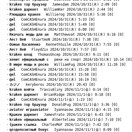
　・
kraken тор браузер
　 Jamesdam 2024/10/31(木) 2:09 [0]
　・
kraken даркнет
　 WilliamKer 2024/10/31(木) 2:44 [0]
　・
Pлощадка кракен
　 Willierog 2024/10/31(木) 5:30 [0]
　・
@нl
　 ComCASHEnura 2024/10/31(木) 5:33 [0]
　・
@нl
　 ComCASHEnura 2024/10/31(木) 5:49 [0]
　・
@нl
　 ComCASHEnura 2024/10/31(木) 6:00 [0]
　・
Rкачать моды для ан
　 Matthewvat 2024/10/31(木) 6:18 [0]
　・
Aест Вей
　 StuartmoN 2024/10/31(木) 7:38 [0]
　・
Qоман Василенко
　 KennethSuilm 2024/10/31(木) 7:55 [0]
　・
Aест Вей
　 FloydZix 2024/10/31(木) 7:57 [0]
　・
kraken вход
　 ThomasUncep 2024/10/31(木) 9:11 [0]
　・
xенит официальный с
　 pвки на спорт 2024/10/31(木) 10:14 [0]
　・
B мире моды и роско
　 WilliamFug 2024/10/31(木) 11:26 [0]
　・
@нl
　 ComCASHEnura 2024/10/31(木) 15:28 [0]
　・
@нl
　 ComCASHEnura 2024/10/31(木) 15:58 [0]
　・
@нl
　 ComCASHEnura 2024/10/31(木) 16:19 [0]
　・
カジノ
　 keryboros 2024/10/31(木) 20:43 [0]
　・
kraken войти
　 TravisAliny 2024/11/1(金) 0:14 [0]
　・
kraken даркнет
　 BrianRidge 2024/11/1(金) 0:18 [0]
　・
@нl
　 ComCASHEnura 2024/11/1(金) 1:23 [0]
　・
kraken тор браузер
　 DonaldFug 2024/11/1(金) 3:36 [0]
　・
aviator играaviator
　 Iyannasow 2024/11/1(金) 4:15 [0]
　・
Kракен даркнет
　 JamesFrato 2024/11/1(金) 6:43 [0]
　・
kraken официальный
　 Albertelima 2024/11/1(金) 7:10 [0]
　・
{ракен ссылка
　 CharlesMoF 2024/11/1(金) 7:42 [0]
　・
qездепозитный бонус
　 Iyannasow 2024/11/1(金) 8:09 [0]