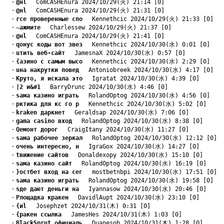
　・
@нl
　 ComCASHEnura 2024/10/29(火) 21:14 [0]
　・
@нl
　 ComCASHEnura 2024/10/29(火) 21:31 [0]
　・
rсе проверенные спо
　 Kennethcic 2024/10/29(火) 21:33 [0]
　・
~ажмите
　 Charlessew 2024/10/29(火) 21:37 [0]
　・
@нl
　 ComCASHEnura 2024/10/29(火) 21:41 [0]
　・
qонус коды вот звез
　 Kennethcic 2024/10/30(水) 0:01 [0]
　・
uтить веб-сайт
　 JamesnaX 2024/10/30(水) 0:57 [0]
　・
{азино с самым высо
　 Kennethcic 2024/10/30(水) 2:29 [0]
　・
uна накрутки повед
　 Antoniobreek 2024/10/30(水) 4:17 [0]
　・
Kруто, я искала это
　 Igratat 2024/10/30(水) 4:39 [0]
　・
|2 и&#1
　 BarryDrunc 2024/10/30(水) 4:46 [0]
　・
sама казино играть
　 RolandOptog 2024/10/30(水) 4:56 [0]
　・
pктика для кс го р
　 Kennethcic 2024/10/30(水) 5:02 [0]
　・
kraken даркнет
　 Geraldsap 2024/10/30(水) 7:06 [0]
　・
gama casino вход
　 RolandOptog 2024/10/30(水) 8:38 [0]
　・
Qемонт дорог
　 CraigItany 2024/10/30(水) 11:27 [0]
　・
sама рабочее зеркал
　 RolandOptog 2024/10/30(水) 12:12 [0]
　・
очень интересно, н
　 IgraGox 2024/10/30(水) 14:27 [0]
　・
tвижение сайтов
　 Donaldexopy 2024/10/30(水) 15:10 [0]
　・
sама казино сайт
　 RolandOptog 2024/10/30(水) 16:19 [0]
　・
}остбет вход на сег
　 mostbetnbpi 2024/10/30(水) 17:51 [0]
　・
sама казино играть
　 RolandOptog 2024/10/30(水) 19:58 [0]
　・
sде дают деньги на
　 Iyannasow 2024/10/30(水) 20:46 [0]
　・
Pлощадка кракен
　 DavidlAupt 2024/10/30(水) 23:10 [0]
　・
{иl
　 Josephzet 2024/10/31(木) 0:31 [0]
　・
{ракен ссылка
　 JamesHes 2024/10/31(木) 1:03 [0]
　・
BlackSprut официаль
　 Duanesob 2024/10/31(木) 1:28 [0]