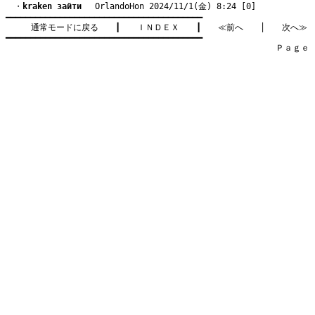
　・
kraken зайти
　 OrlandoHon 2024/11/1(金) 8:24 [0]
━━━━━━━━━━━━━━━━━━━━━━━━━━━━━━━━━━━━━━━━

通常モードに戻る
　　┃　　
ＩＮＤＥＸ
　　┃　　
≪前へ
　　│　　
次へ≫
━━━━━━━━━━━━━━━━━━━━━━━━━━━━━━━━━━━━━━━━

　　　　　　　　　　　　　　　　　　　　　　　　　　　　　　　　Ｐａｇｅ    