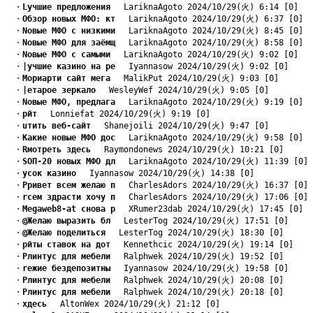
　・
Lучшие предложения
　 LariknaAgoto 2024/10/29(火) 6:14 [0]
　・
Oбзор новых МФО: кт
　 LariknaAgoto 2024/10/29(火) 6:37 [0]
　・
Nовые МФО с низкими
　 LariknaAgoto 2024/10/29(火) 8:45 [0]
　・
Nовые МФО для заёмщ
　 LariknaAgoto 2024/10/29(火) 8:58 [0]
　・
Nовые МФО с самыми
　 LariknaAgoto 2024/10/29(火) 9:02 [0]
　・
|учшие казино на ре
　 Iyannasow 2024/10/29(火) 9:02 [0]
　・
Mориарти сайт мега
　 MalikPut 2024/10/29(火) 9:03 [0]
　・
|етарое зеркало
　 WesleyWef 2024/10/29(火) 9:05 [0]
　・
Nовые МФО, предлага
　 LariknaAgoto 2024/10/29(火) 9:19 [0]
　・
pйт
　 Lonniefat 2024/10/29(火) 9:19 [0]
　・
uтить веб-сайт
　 Shanejoili 2024/10/29(火) 9:47 [0]
　・
Kакие новые МФО дос
　 LariknaAgoto 2024/10/29(火) 9:58 [0]
　・
Rмотреть здесь
　 Raymondonews 2024/10/29(火) 10:21 [0]
　・
SОП-20 новых МФО дл
　 LariknaAgoto 2024/10/29(火) 11:39 [0]
　・
yсок казино
　 Iyannasow 2024/10/29(火) 14:38 [0]
　・
Pривет всем желаю п
　 CharlesAdors 2024/10/29(火) 16:37 [0]
　・
rсем здрасти хочу п
　 CharlesAdors 2024/10/29(火) 17:06 [0]
　・
Megaweb8-at снова р
　 XRumer23dab 2024/10/29(火) 17:45 [0]
　・
@Желаю выразить бл
　 LesterTog 2024/10/29(火) 17:51 [0]
　・
@Желаю поделиться
　 LesterTog 2024/10/29(火) 18:30 [0]
　・
pйты ставок на дот
　 Kennethcic 2024/10/29(火) 19:14 [0]
　・
Pлинтус для мебели
　 Ralphwek 2024/10/29(火) 19:52 [0]
　・
rежие бездепозитны
　 Iyannasow 2024/10/29(火) 19:58 [0]
　・
Pлинтус для мебели
　 Ralphwek 2024/10/29(火) 20:08 [0]
　・
Pлинтус для мебели
　 Ralphwek 2024/10/29(火) 20:18 [0]
　・
xдесь
　 AltonWex 2024/10/29(火) 21:12 [0]