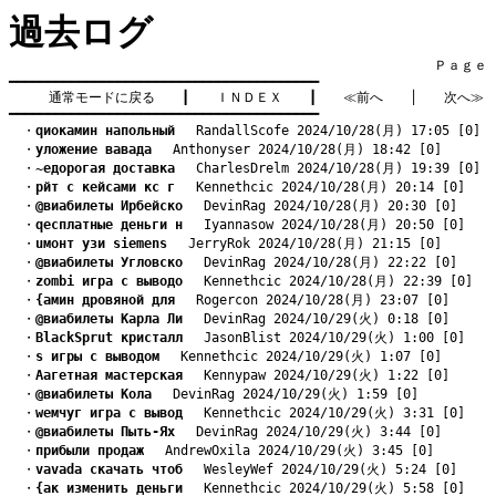
過去ログ
　　　　　　　　　　　　　　　　　　　　　　　　　　　　　　　　Ｐａｇｅ    
━━━━━━━━━━━━━━━━━━━━━━━━━━━━━━━━━━━━━━━━

通常モードに戻る
　　┃　　
ＩＮＤＥＸ
　　┃　　
≪前へ
　　│　　
次へ≫
━━━━━━━━━━━━━━━━━━━━━━━━━━━━━━━━━━━━━━━━
　・
qиокамин напольный
　 RandallScofe 2024/10/28(月) 17:05 [0]
　・
yложение вавада
　 Anthonyser 2024/10/28(月) 18:42 [0]
　・
~едорогая доставка
　 CharlesDrelm 2024/10/28(月) 19:39 [0]
　・
pйт с кейсами кс г
　 Kennethcic 2024/10/28(月) 20:14 [0]
　・
@виабилеты Ирбейско
　 DevinRag 2024/10/28(月) 20:30 [0]
　・
qесплатные деньги н
　 Iyannasow 2024/10/28(月) 20:50 [0]
　・
uмонт узи siemens
　 JerryRok 2024/10/28(月) 21:15 [0]
　・
@виабилеты Угловско
　 DevinRag 2024/10/28(月) 22:22 [0]
　・
zombi игра с выводо
　 Kennethcic 2024/10/28(月) 22:39 [0]
　・
{амин дровяной для
　 Rogercon 2024/10/28(月) 23:07 [0]
　・
@виабилеты Карла Ли
　 DevinRag 2024/10/29(火) 0:18 [0]
　・
BlackSprut кристалл
　 JasonBlist 2024/10/29(火) 1:00 [0]
　・
s игры с выводом
　 Kennethcic 2024/10/29(火) 1:07 [0]
　・
Aагетная мастерская
　 Kennypaw 2024/10/29(火) 1:22 [0]
　・
@виабилеты Кола
　 DevinRag 2024/10/29(火) 1:59 [0]
　・
wемчуг игра с вывод
　 Kennethcic 2024/10/29(火) 3:31 [0]
　・
@виабилеты Пыть-Ях
　 DevinRag 2024/10/29(火) 3:44 [0]
　・
прибыли продаж
　 AndrewOxila 2024/10/29(火) 3:45 [0]
　・
vavada скачать чтоб
　 WesleyWef 2024/10/29(火) 5:24 [0]
　・
{ак изменить деньги
　 Kennethcic 2024/10/29(火) 5:58 [0]