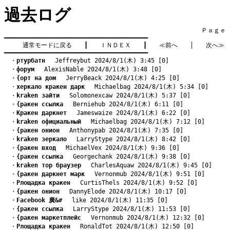
過去ログ
　　　　　　　　　　　　　　　　　　　　　　　　　　　　　　　　Ｐａｇｅ    
━━━━━━━━━━━━━━━━━━━━━━━━━━━━━━━━━━━━━━━━

通常モードに戻る
　　┃　　
ＩＮＤＥＸ
　　┃　　
≪前へ
　　│　　
次へ≫
━━━━━━━━━━━━━━━━━━━━━━━━━━━━━━━━━━━━━━━━
　・
pтурбатн
　 Jeffreybut 2024/8/1(木) 3:45 [0]
　・
форум
　 AlexisNable 2024/8/1(木) 3:48 [0]
　・
{орт на дом
　 JerryBeack 2024/8/1(木) 4:25 [0]
　・
xеркало кракен дарк
　 Michaelbag 2024/8/1(木) 5:34 [0]
　・
kraken зайти
　 Solomonexcaw 2024/8/1(木) 5:37 [0]
　・
{ракен ссылка
　 Berniehub 2024/8/1(木) 6:11 [0]
　・
Kракен даркнет
　 Jameswaize 2024/8/1(木) 6:22 [0]
　・
kraken официальный
　 Michaelbag 2024/8/1(木) 7:12 [0]
　・
{ракен онион
　 Anthonypab 2024/8/1(木) 7:35 [0]
　・
kraken зеркало
　 LarryStype 2024/8/1(木) 8:42 [0]
　・
{ракен вход
　 MichaelVex 2024/8/1(木) 9:36 [0]
　・
{ракен ссылка
　 Georgechank 2024/8/1(木) 9:38 [0]
　・
kraken тор браузер
　 CharlesAquaw 2024/8/1(木) 9:45 [0]
　・
{ракен даркнет марк
　 Vernonmub 2024/8/1(木) 9:51 [0]
　・
Pлощадка кракен
　 CurtisThels 2024/8/1(木) 9:52 [0]
　・
{ракен онион
　 DannyElode 2024/8/1(木) 10:17 [0]
　・
Facebook 廣&#
　 like 2024/8/1(木) 11:35 [0]
　・
{ракен ссылка
　 LarryStype 2024/8/1(木) 11:53 [0]
　・
{ракен маркетплейс
　 Vernonmub 2024/8/1(木) 12:32 [0]
　・
Pлощадка кракен
　 RonaldTot 2024/8/1(木) 12:50 [0]