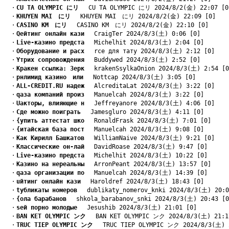
　・
CU TA OLYMPIC にリ
　 CU TA OLYMPIC にリ 2024/8/2(金) 22:07 [0
　・
KHUYEN MAI　にリ
　 KHUYEN MAI　にリ 2024/8/2(金) 22:09 [0]
　・
CASINO KM　にリ
　 CASINO KM　にリ 2024/8/2(金) 22:10 [0]
　・
Qейтинг онлайн кази
　 CraigTer 2024/8/3(土) 0:06 [0]
　・
Live-казино предста
　 Michelhit 2024/8/3(土) 2:04 [0]
　・
Oборудование и расх
　 rсе для тату 2024/8/3(土) 2:12 [0]
　・
Yтрих сопровождения
　 Buddywed 2024/8/3(土) 2:52 [0]
　・
Kракен ссылка: Зерк
　 krakenSsylkaOnion 2024/8/3(土) 2:54 [0
　・
pнлимид казино　или
　 Nottcap 2024/8/3(土) 3:05 [0]
　・
ALL-CREDIT.RU надеж
　 AlcreditaLat 2024/8/3(土) 3:22 [0]
　・
qаза компаний произ
　 Manuelcah 2024/8/3(土) 3:22 [0]
　・
Uакторы, влияющие н
　 Jeffreyanore 2024/8/3(土) 4:06 [0]
　・
Cде можно поиграть
　 Jamesgluro 2024/8/3(土) 4:11 [0]
　・
{упить аттестат шко
　 RonaldFrask 2024/8/3(土) 7:01 [0]
　・
{итайская база пост
　 Manuelcah 2024/8/3(土) 9:08 [0]
　・
Kак Кирилл Башкатов
　 WilliamNaive 2024/8/3(土) 9:21 [0]
　・
Kлассические он-лай
　 DavidRoase 2024/8/3(土) 9:47 [0]
　・
Live-казино предста
　 Michelhit 2024/8/3(土) 10:22 [0]
　・
Kазино на нереальны
　 ArronPeant 2024/8/3(土) 13:57 [0]
　・
qаза организации по
　 Manuelcah 2024/8/3(土) 14:39 [0]
　・
uйтинг онлайн кази
　 Haroldref 2024/8/3(土) 18:43 [0]
　・
tубликаты номеров
　 dublikaty_nomerov_knki 2024/8/3(土) 20:0
　・
{ола барабанов
　 shkola_barabanov_snki 2024/8/3(土) 20:43 [0
　・
sей порно молодые
　 Jesushib 2024/8/3(土) 21:01 [0]
　・
BAN KET OLYMPIC ンク
　 BAN KET OLYMPIC ンク 2024/8/3(土) 21:1
　・
TRUC TIEP OLYMPIC ンク
　 TRUC TIEP OLYMPIC ンク 2024/8/3(土) 