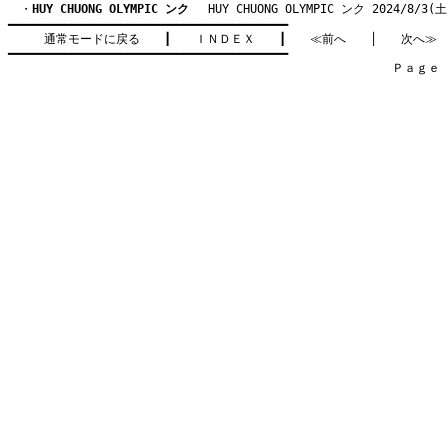
　・
HUY CHUONG OLYMPIC ンク
　 HUY CHUONG OLYMPIC ンク 2024/8/3(土
━━━━━━━━━━━━━━━━━━━━━━━━━━━━━━━━━━━━━━━━

通常モードに戻る
　　┃　　
ＩＮＤＥＸ
　　┃　　
≪前へ
　　│　　
次へ≫
━━━━━━━━━━━━━━━━━━━━━━━━━━━━━━━━━━━━━━━━

　　　　　　　　　　　　　　　　　　　　　　　　　　　　　　　　Ｐａｇｅ    