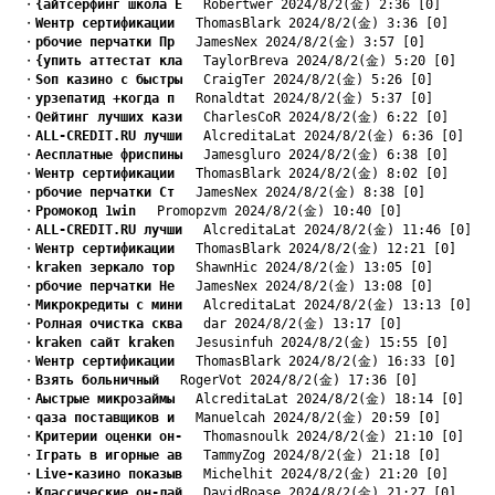
　・
{айтсёрфинг школа Е
　 Robertwer 2024/8/2(金) 2:36 [0]
　・
Wентр сертификации
　 ThomasBlark 2024/8/2(金) 3:36 [0]
　・
pбочие перчатки Пр
　 JamesNex 2024/8/2(金) 3:57 [0]
　・
{упить аттестат кла
　 TaylorBreva 2024/8/2(金) 5:20 [0]
　・
Sоп казино с быстры
　 CraigTer 2024/8/2(金) 5:26 [0]
　・
yрзепатид +когда п
　 Ronaldtat 2024/8/2(金) 5:37 [0]
　・
Qейтинг лучших кази
　 CharlesCoR 2024/8/2(金) 6:22 [0]
　・
ALL-CREDIT.RU лучши
　 AlcreditaLat 2024/8/2(金) 6:36 [0]
　・
Aесплатные фриспины
　 Jamesgluro 2024/8/2(金) 6:38 [0]
　・
Wентр сертификации
　 ThomasBlark 2024/8/2(金) 8:02 [0]
　・
pбочие перчатки Ст
　 JamesNex 2024/8/2(金) 8:38 [0]
　・
Pромокод 1win
　 Promopzvm 2024/8/2(金) 10:40 [0]
　・
ALL-CREDIT.RU лучши
　 AlcreditaLat 2024/8/2(金) 11:46 [0]
　・
Wентр сертификации
　 ThomasBlark 2024/8/2(金) 12:21 [0]
　・
kraken зеркало тор
　 ShawnHic 2024/8/2(金) 13:05 [0]
　・
pбочие перчатки Не
　 JamesNex 2024/8/2(金) 13:08 [0]
　・
Mикрокредиты с мини
　 AlcreditaLat 2024/8/2(金) 13:13 [0]
　・
Pолная очистка сква
　 dar 2024/8/2(金) 13:17 [0]
　・
kraken сайт kraken
　 Jesusinfuh 2024/8/2(金) 15:55 [0]
　・
Wентр сертификации
　 ThomasBlark 2024/8/2(金) 16:33 [0]
　・
Bзять больничный
　 RogerVot 2024/8/2(金) 17:36 [0]
　・
Aыстрые микрозаймы
　 AlcreditaLat 2024/8/2(金) 18:14 [0]
　・
qаза поставщиков и
　 Manuelcah 2024/8/2(金) 20:59 [0]
　・
Kритерии оценки он-
　 Thomasnoulk 2024/8/2(金) 21:10 [0]
　・
Iграть в игорные ав
　 TammyZog 2024/8/2(金) 21:18 [0]
　・
Live-казино показыв
　 Michelhit 2024/8/2(金) 21:20 [0]
　・
Kлассические он-лай
　 DavidRoase 2024/8/2(金) 21:27 [0]