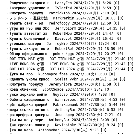
　・
Pолучение второго г
　 LarryFen 2024/7/29(月) 6:26 [0]
　・
Lазерное удаление п
　 TylerfeW 2024/7/29(月) 6:59 [0]
　・
Rмотреть порнуху
　 PatrickTob 2024/7/29(月) 7:18 [0]
　・
テッドベット 登録方法
　 MarkPerkin 2024/7/29(月) 10:05 [0]
　・
rерить сайт - эл
　 Pedrofoogy 2024/7/29(月) 12:59 [0]
　・
yгры на PS5 или Xbo
　 Jerrypiorm 2024/7/29(月) 14:35 [0]
　・
{упить аттестат за
　 RobertMow 2024/7/29(月) 14:47 [0]
　・
Kупить больничный л
　 Davidvot 2024/7/29(月) 16:41 [0]
　・
yтельные матери
　 JeffreyNib 2024/7/29(月) 17:24 [0]
　・
{упить аккаунт вк ж
　 RobertRet 2024/7/29(月) 18:59 [0]
　・
Oбзор официального
　 pokerokggx 2024/7/29(月) 20:27 [0]
　・
DOI TIEN MAT が張
　 DOI TIEN MAT が張 2024/7/29(月) 21:40 [0]
　・
LIVE BONG DA が張
　 LIVE BONG DA が張 2024/7/29(月) 21:42 [0]
　・
BOI LOI 2024 が張
　 BOI LOI 2024 が張 2024/7/29(月) 21:44 [0]
　・
{уго м4 про
　 kugom4pro_fbea 2024/7/30(火) 0:03 [0]
　・
Rделать уколы красо
　 Sdelat_vvkr 2024/7/30(火) 1:34 [0]
　・
Rмотреть порнуху
　 Jeremynibra 2024/7/30(火) 1:58 [0]
　・
Rова обменник
　 ScottSoace 2024/7/30(火) 3:42 [0]
　・
yнко зеркало войти
　 Guytcap 2024/7/30(火) 4:03 [0]
　・
Qабота ежедневная о
　 Warrioroos, 2024/7/30(火) 4:53 [0]
　・
pйт фабрика дверей
　 Fabrikaenunk 2024/7/30(火) 5:44 [0]
　・
mega ссылка onion c
　 AnthonyBar 2024/7/30(火) 6:53 [0]
　・
pвтореферат дисерта
　 Josephpep 2024/7/30(火) 7:21 [0]
　・
|ка на мегу чере
　 AnthonyBar 2024/7/30(火) 8:08 [0]
　・
{ак сделать много д
　 Kevinpioke 2024/7/30(火) 8:24 [0]
　・
|ка на мега
　 AnthonyBar 2024/7/30(火) 9:23 [0]