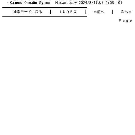
　・
Kазино Онлайн Лучши
　 Maxwelldaw 2024/8/1(木) 2:03 [0]
━━━━━━━━━━━━━━━━━━━━━━━━━━━━━━━━━━━━━━━━

通常モードに戻る
　　┃　　
ＩＮＤＥＸ
　　┃　　
≪前へ
　　│　　
次へ≫
━━━━━━━━━━━━━━━━━━━━━━━━━━━━━━━━━━━━━━━━

　　　　　　　　　　　　　　　　　　　　　　　　　　　　　　　　Ｐａｇｅ    