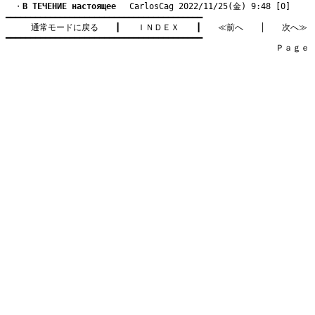
　・
B ТЕЧЕНИЕ настоящее
　 CarlosCag 2022/11/25(金) 9:48 [0]
━━━━━━━━━━━━━━━━━━━━━━━━━━━━━━━━━━━━━━━━

通常モードに戻る
　　┃　　
ＩＮＤＥＸ
　　┃　　
≪前へ
　　│　　
次へ≫
━━━━━━━━━━━━━━━━━━━━━━━━━━━━━━━━━━━━━━━━

　　　　　　　　　　　　　　　　　　　　　　　　　　　　　　　　Ｐａｇｅ    