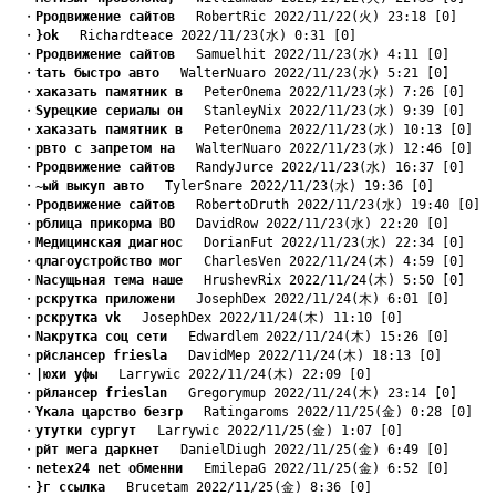
　・
Pродвижение сайтов
　 RobertRic 2022/11/22(火) 23:18 [0]
　・
}оk
　 Richardteace 2022/11/23(水) 0:31 [0]
　・
Pродвижение сайтов
　 Samuelhit 2022/11/23(水) 4:11 [0]
　・
tать быстро авто
　 WalterNuaro 2022/11/23(水) 5:21 [0]
　・
xаказать памятник в
　 PeterOnema 2022/11/23(水) 7:26 [0]
　・
Sурецкие сериалы он
　 StanleyNix 2022/11/23(水) 9:39 [0]
　・
xаказать памятник в
　 PeterOnema 2022/11/23(水) 10:13 [0]
　・
pвто с запретом на
　 WalterNuaro 2022/11/23(水) 12:46 [0]
　・
Pродвижение сайтов
　 RandyJurce 2022/11/23(水) 16:37 [0]
　・
~ый выкуп авто
　 TylerSnare 2022/11/23(水) 19:36 [0]
　・
Pродвижение сайтов
　 RobertoDruth 2022/11/23(水) 19:40 [0]
　・
pблица прикорма ВО
　 DavidRow 2022/11/23(水) 22:20 [0]
　・
Mедицинская диагнос
　 DorianFut 2022/11/23(水) 22:34 [0]
　・
qлагоустройство мог
　 CharlesVen 2022/11/24(木) 4:59 [0]
　・
Nасущьная тема наше
　 HrushevRix 2022/11/24(木) 5:50 [0]
　・
pскрутка приложени
　 JosephDex 2022/11/24(木) 6:01 [0]
　・
pскрутка vk
　 JosephDex 2022/11/24(木) 11:10 [0]
　・
Nакрутка соц сети
　 Edwardlem 2022/11/24(木) 15:26 [0]
　・
pйслансер friesla
　 DavidMep 2022/11/24(木) 18:13 [0]
　・
|юхи уфы
　 Larrywic 2022/11/24(木) 22:09 [0]
　・
pйлансер frieslan
　 Gregorymup 2022/11/24(木) 23:14 [0]
　・
Yкала царство безгр
　 Ratingaroms 2022/11/25(金) 0:28 [0]
　・
yтутки сургут
　 Larrywic 2022/11/25(金) 1:07 [0]
　・
pйт мега даркнет
　 DanielDiugh 2022/11/25(金) 6:49 [0]
　・
netex24 net обменни
　 EmilepaG 2022/11/25(金) 6:52 [0]
　・
}г ссылка
　 Brucetam 2022/11/25(金) 8:36 [0]