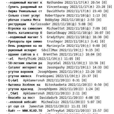
　・
~еодимовый магнит к
　 Nathandew 2022/11/17(木) 20:54 [0]
　・
{упить рандомный кл
　 Vincentavapy 2022/11/17(木) 23:28 [0]
　・
Aиржа Уникальных ст
　 Davidthoto 2022/11/17(木) 23:43 [0]
　・
{олько стоят услуг
　 RobertSpure 2022/11/18(金) 1:13 [0]
　・
pбочая ссылка Мега
　 BobbySep 2022/11/18(金) 2:55 [0]
　・
yнструкции
　 Karlossoder 2022/11/18(金) 5:08 [0]
　・
Rтрелки на символич
　 Michaeltot 2022/11/18(金) 7:09 [0]
　・
Rнять катализатор О
　 DanielBoapy 2022/11/18(金) 16:07 [0]
　・
~еодимовый магнит 5
　 Gradythync 2022/11/18(金) 16:30 [0]
　・
Pрепараты при химио
　 trustmgor 2022/11/19(土) 3:41 [0]
　・
Dень рождения на кв
　 Mariosycle 2022/11/19(土) 9:00 [0]
　・
pционный испарит
　 SdvillMax 2022/11/19(土) 9:15 [0]
　・
xдание сайтов в с
　 BrentTen 2022/11/19(土) 10:04 [0]
　・
~еl
　 MontyThimb 2022/11/19(土) 11:05 [0]
　・
50-летним опытом ра
　 JoyceSal 2022/11/19(土) 13:56 [0]
　・
{аталог интернет ма
　 Jasongashy 2022/11/19(土) 14:33 [0]
　・
yтутки воронеж
　 JosephOpems 2022/11/19(土) 22:20 [0]
　・
yтутки ижевск
　 Frankspami 2022/11/19(土) 23:37 [0]
　・
Qッ&#1
　 ApkGamersnuh 2022/11/20(日) 0:31 [0]
　・
Aытовка Хозблок на
　 Bitovkaobeta 2022/11/20(日) 0:50 [0]
　・
yтутки краснод
　 JosephOpems 2022/11/20(日) 1:24 [0]
　・
_ウ&#1
　 ApkGamersnuh 2022/11/20(日) 2:11 [0]
　・
Rпасибо за пост
　 Davidadurb 2022/11/20(日) 4:08 [0]
　・
~еплохой вебсайт
　 Michealsic 2022/11/20(日) 5:07 [0]
　・
yт сцп сл
　 Jamestum 2022/11/20(日) 11:31 [0]
　・
Rайт -- WWW.KLAD.TO
　 JeffreyKat 2022/11/20(日) 15:57 [0]