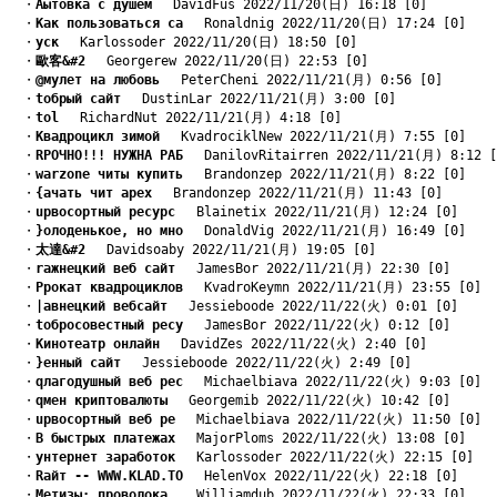
　・
Aытовка с душем
　 DavidFus 2022/11/20(日) 16:18 [0]
　・
Kак пользоваться са
　 Ronaldnig 2022/11/20(日) 17:24 [0]
　・
yск
　 Karlossoder 2022/11/20(日) 18:50 [0]
　・
歐客&#2
　 Georgerew 2022/11/20(日) 22:53 [0]
　・
@мулет на любовь
　 PeterCheni 2022/11/21(月) 0:56 [0]
　・
tобрый сайт
　 DustinLar 2022/11/21(月) 3:00 [0]
　・
tоl
　 RichardNut 2022/11/21(月) 4:18 [0]
　・
Kвадроцикл зимой
　 KvadrociklNew 2022/11/21(月) 7:55 [0]
　・
RРОЧНО!!! НУЖНА РАБ
　 DanilovRitairren 2022/11/21(月) 8:12 [
　・
warzone читы купить
　 Brandonzep 2022/11/21(月) 8:22 [0]
　・
{ачать чит apex
　 Brandonzep 2022/11/21(月) 11:43 [0]
　・
uрвосортный ресурс
　 Blainetix 2022/11/21(月) 12:24 [0]
　・
}олоденькое, но мно
　 DonaldVig 2022/11/21(月) 16:49 [0]
　・
太達&#2
　 Davidsoaby 2022/11/21(月) 19:05 [0]
　・
rажнецкий веб сайт
　 JamesBor 2022/11/21(月) 22:30 [0]
　・
Pрокат квадроциклов
　 KvadroKeymn 2022/11/21(月) 23:55 [0]
　・
|авнецкий вебсайт
　 Jessieboode 2022/11/22(火) 0:01 [0]
　・
tобросовестный ресу
　 JamesBor 2022/11/22(火) 0:12 [0]
　・
Kинотеатр онлайн
　 DavidZes 2022/11/22(火) 2:40 [0]
　・
}енный сайт
　 Jessieboode 2022/11/22(火) 2:49 [0]
　・
qлагодушный веб рес
　 Michaelbiava 2022/11/22(火) 9:03 [0]
　・
qмен криптовалюты
　 Georgemib 2022/11/22(火) 10:42 [0]
　・
uрвосортный веб ре
　 Michaelbiava 2022/11/22(火) 11:50 [0]
　・
B быстрых платежах
　 MajorPloms 2022/11/22(火) 13:08 [0]
　・
yнтернет заработок
　 Karlossoder 2022/11/22(火) 22:15 [0]
　・
Rайт -- WWW.KLAD.TO
　 HelenVox 2022/11/22(火) 22:18 [0]
　・
Mетизы: проволока,
　 Williamdub 2022/11/22(火) 22:33 [0]