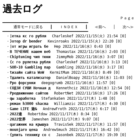
過去ログ
　　　　　　　　　　　　　　　　　　　　　　　　　　　　　　　　Ｐａｇｅ    
━━━━━━━━━━━━━━━━━━━━━━━━━━━━━━━━━━━━━━━━

通常モードに戻る
　　┃　　
ＩＮＤＥＸ
　　┃　　
≪前へ
　　│　　
次へ≫
━━━━━━━━━━━━━━━━━━━━━━━━━━━━━━━━━━━━━━━━
　・
|етка кс го рубля
　 Charleskef 2022/11/15(火) 21:54 [0]
　・
}отор dr bender
　 Kevinroaks 2022/11/15(火) 22:20 [0]
　・
|от игры играть бе
　 Hep 2022/11/16(水) 0:43 [0]
　・
B ТЕЧЕНИЕ нашем веб
　 Thomastax 2022/11/16(水) 2:03 [0]
　・
Chiptuning чип тюни
　 JimmyMob 2022/11/16(水) 3:07 [0]
　・
{с го рулетка рубля
　 Charleskef 2022/11/16(水) 3:13 [0]
　・
SОП-10 Gambling пар
　 Gambling 2022/11/16(水) 3:17 [0]
　・
tизайн сайта WoW
　 KermitMum 2022/11/16(水) 8:49 [0]
　・
Tдалить катализатор
　 DanielBoapy 2022/11/16(水) 11:03 [0]
　・
Pро форсунки
　 deegogrumb 2022/11/16(水) 11:57 [0]
　・
CОДЗИ СУШИ Ночная д
　 Kennethciz 2022/11/16(水) 12:54 [0]
　・
Pродвижение сайтов
　 RobertNet 2022/11/16(水) 17:26 [0]
　・
qы заработка
　 StefankaSen 2022/11/17(木) 1:48 [0]
　・
pкман h3000 shacma
　 Williamzic 2022/11/17(木) 4:30 [0]
　・
Game LIFE 遊&
　 AndrewFroth 2022/11/17(木) 6:17 [0]
　・
2022達
　 Robertdow 2022/11/17(木) 8:34 [0]
　・
2022世界
　 Jameshen 2022/11/17(木) 9:07 [0]
　・
qагажник на крышуа
　 TravisSek 2022/11/17(木) 11:57 [0]
　・
mounjaro цена
　 AndrewSmuch 2022/11/17(木) 16:42 [0]
　・
{упить технику со с
　 Jasonbek 2022/11/17(木) 19:39 [0]