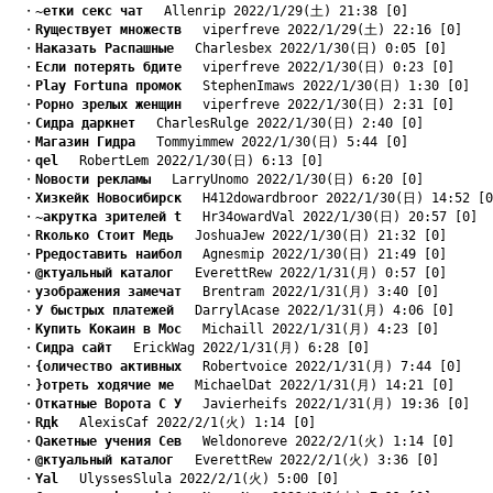
　・
~етки секс чат
　 Allenrip 2022/1/29(土) 21:38 [0]
　・
Rуществует множеств
　 viperfreve 2022/1/29(土) 22:16 [0]
　・
Hаказать Распашные
　 Charlesbex 2022/1/30(日) 0:05 [0]
　・
Eсли потерять бдите
　 viperfreve 2022/1/30(日) 0:23 [0]
　・
Play Fortuna промок
　 StephenImaws 2022/1/30(日) 1:30 [0]
　・
Pорно зрелых женщин
　 viperfreve 2022/1/30(日) 2:31 [0]
　・
Cидра даркнет
　 CharlesRulge 2022/1/30(日) 2:40 [0]
　・
Mагазин Гидра
　 Tommyimmew 2022/1/30(日) 5:44 [0]
　・
qеl
　 RobertLem 2022/1/30(日) 6:13 [0]
　・
Nовости рекламы
　 LarryUnomo 2022/1/30(日) 6:20 [0]
　・
Xизкейк Новосибирск
　 H412dowardbroor 2022/1/30(日) 14:52 [0
　・
~акрутка зрителей t
　 Hr34owardVal 2022/1/30(日) 20:57 [0]
　・
Rколько Стоит Медь
　 JoshuaJew 2022/1/30(日) 21:32 [0]
　・
Pредоставить наибол
　 Agnesmip 2022/1/30(日) 21:49 [0]
　・
@ктуальный каталог
　 EverettRew 2022/1/31(月) 0:57 [0]
　・
yзображения замечат
　 Brentram 2022/1/31(月) 3:40 [0]
　・
У быстрых платежей
　 DarrylAcase 2022/1/31(月) 4:06 [0]
　・
Kупить Кокаин в Мос
　 Michaill 2022/1/31(月) 4:23 [0]
　・
Cидра сайт
　 ErickWag 2022/1/31(月) 6:28 [0]
　・
{оличество активных
　 Robertvoice 2022/1/31(月) 7:44 [0]
　・
}отреть ходячие ме
　 MichaelDat 2022/1/31(月) 14:21 [0]
　・
Oткатные Ворота С У
　 Javierheifs 2022/1/31(月) 19:36 [0]
　・
Rдk
　 AlexisCaf 2022/2/1(火) 1:14 [0]
　・
Qакетные учения Сев
　 Weldonoreve 2022/2/1(火) 1:14 [0]
　・
@ктуальный каталог
　 EverettRew 2022/2/1(火) 3:36 [0]
　・
Yаl
　 UlyssesSlula 2022/2/1(火) 5:00 [0]