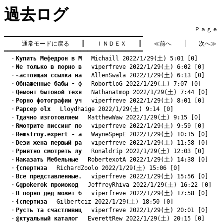
過去ログ
　　　　　　　　　　　　　　　　　　　　　　　　　　　　　　　　Ｐａｇｅ    
━━━━━━━━━━━━━━━━━━━━━━━━━━━━━━━━━━━━━━━━

通常モードに戻る
　　┃　　
ＩＮＤＥＸ
　　┃　　
≪前へ
　　│　　
次へ≫
━━━━━━━━━━━━━━━━━━━━━━━━━━━━━━━━━━━━━━━━
　・
Kупить Мефедрон в М
　 Michaill 2022/1/29(土) 5:01 [0]
　・
Nе только в порно в
　 viperfreve 2022/1/29(土) 6:02 [0]
　・
~астоящая ссылка на
　 AllenSwala 2022/1/29(土) 6:13 [0]
　・
Oбнаженные бабы - ф
　 RobortloG 2022/1/29(土) 7:07 [0]
　・
Qемонт бытовой техн
　 Nathanatmop 2022/1/29(土) 7:44 [0]
　・
Pорно фотографии уч
　 viperfreve 2022/1/29(土) 8:01 [0]
　・
Pарсер olx
　 Lloydhaige 2022/1/29(土) 9:14 [0]
　・
Tдачно изготовляем
　 MatthewWaw 2022/1/29(土) 9:15 [0]
　・
Rмотрите писсинг по
　 viperfreve 2022/1/29(土) 9:59 [0]
　・
Remstroy.expert - а
　 WayneSpepE 2022/1/29(土) 10:15 [0]
　・
Dези жена первый ра
　 viperfreve 2022/1/29(土) 11:58 [0]
　・
Pриятно смотреть лу
　 Ronaldrip 2022/1/29(土) 12:03 [0]
　・
Hаказать Мебельные
　 RobertexotA 2022/1/29(土) 14:38 [0]
　・
{спертиза
　 RichardZoolo 2022/1/29(土) 15:06 [0]
　・
Bсе представленные.
　 viperfreve 2022/1/29(土) 15:56 [0]
　・
Ggpokerok промокод
　 JeffreyRhiva 2022/1/29(土) 16:22 [0]
　・
B порно дед может б
　 viperfreve 2022/1/29(土) 17:58 [0]
　・
{спертиза
　 Gilbertciz 2022/1/29(土) 18:50 [0]
　・
Pусть та счастливиц
　 viperfreve 2022/1/29(土) 20:01 [0]
　・
@ктуальный каталог
　 EverettRew 2022/1/29(土) 20:15 [0]