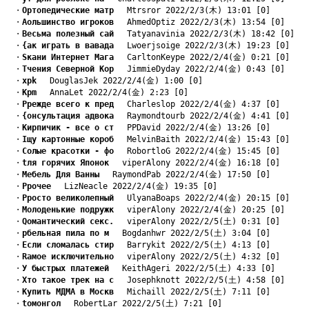
　・
Oртопедические матр
　 Mtrsror 2022/2/3(木) 13:01 [0]
　・
Aольшинство игроков
　 AhmedOptiz 2022/2/3(木) 13:54 [0]
　・
Bесьма полезный сай
　 Tatyanavinia 2022/2/3(木) 18:42 [0]
　・
{ак играть в вавада
　 Lwoerjsoige 2022/2/3(木) 19:23 [0]
　・
Sкани Интернет Мага
　 CarltonKeype 2022/2/4(金) 0:21 [0]
　・
Tчения Северной Кор
　 JimmieDyday 2022/2/4(金) 0:43 [0]
　・
xрk
　 DouglasJek 2022/2/4(金) 1:00 [0]
　・
Kрm
　 AnnaLet 2022/2/4(金) 2:23 [0]
　・
Pрежде всего к пред
　 Charleslop 2022/2/4(金) 4:37 [0]
　・
{онсультация адвока
　 Raymondtourb 2022/2/4(金) 4:41 [0]
　・
Kирпичик - все о ст
　 PPDavid 2022/2/4(金) 13:26 [0]
　・
Iщу картонные короб
　 MelvinBaith 2022/2/4(金) 15:43 [0]
　・
Cолые красотки - фо
　 RobortloG 2022/2/4(金) 15:45 [0]
　・
tля горячих Японок
　 viperAlony 2022/2/4(金) 16:18 [0]
　・
Mебель Для Ванны
　 RaymondPab 2022/2/4(金) 17:50 [0]
　・
Pрочее
　 LizNeacle 2022/2/4(金) 19:35 [0]
　・
Pросто великолепный
　 UlyanaBoaps 2022/2/4(金) 20:15 [0]
　・
Mолоденькие подружк
　 viperAlony 2022/2/4(金) 20:25 [0]
　・
Qомантический секс.
　 viperAlony 2022/2/5(土) 0:31 [0]
　・
pбельная пила по м
　 Bogdanhwr 2022/2/5(土) 3:04 [0]
　・
Eсли сломалась стир
　 Barrykit 2022/2/5(土) 4:13 [0]
　・
Rамое исключительно
　 viperAlony 2022/2/5(土) 4:32 [0]
　・
У быстрых платежей
　 KeithAgeri 2022/2/5(土) 4:33 [0]
　・
Xто такое трек на с
　 Josephknott 2022/2/5(土) 4:58 [0]
　・
Kупить МДМА в Москв
　 Michaill 2022/2/5(土) 7:11 [0]
　・
tомонгол
　 RobertLar 2022/2/5(土) 7:21 [0]