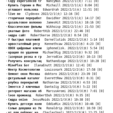
　・
Cорy eхрeriеnсed tr
　 NancyNus 2022/2/1(火) 7:11 [0]
　・
Kупить Героин в Мос
　 Michaill 2022/2/1(火) 8:04 [0]
　・
yглашает пользова
　 Edwardrah 2022/2/1(火) 11:51 [0]
　・
live пе
　 Clydevex 2022/2/1(火) 12:16 [0]
　・
rторичная переработ
　 DavidVer 2022/2/1(火) 14:17 [0]
　・
qазальтовое волокно
　 JamesHit 2022/2/1(火) 18:16 [0]
　・
Kлассические фильмы
　 Wikhoisp 2022/2/1(火) 21:53 [0]
　・
yкатные фото
　 RobertHib 2022/2/1(火) 22:46 [0]
　・
sидра сайт
　 Robertkerse 2022/2/2(水) 0:54 [0]
　・
У быстрых платежей
　 Darnellutids 2022/2/2(水) 1:14 [0]
　・
uрвостатейный ресу
　 Kennethcaw 2022/2/2(水) 4:23 [0]
　・
XBOX цифровые ключи
　 iphoneCisk. 2022/2/2(水) 5:54 [0]
　・
uрация по удалени
　 MichaelRig 2022/2/2(水) 9:32 [0]
　・
|азерная резка и гр
　 JerrodCox 2022/2/2(水) 10:13 [0]
　・
Pолучить консультац
　 Nathandioge 2022/2/2(水) 10:28 [0]
　・
MinePlex Бот
　 IlanaEnutt 2022/2/2(水) 12:41 [0]
　・
Wентр Косметологии
　 Louissnark 2022/2/2(水) 17:58 [0]
　・
Qемонт окон Москва
　 doktoro 2022/2/2(水) 23:39 [0]
　・
@ктуальный каталог
　 EverettRew 2022/2/3(木) 0:31 [0]
　・
pлубка перекрытий
　 Nathanraw 2022/2/3(木) 4:53 [0]
　・
Iмеется 2 ключевых
　 DanteJig 2022/2/3(木) 5:22 [0]
　・
yнтернет магазин об
　 MarcusAromi 2022/2/3(木) 7:01 [0]
　・
leon промокод
　 RobertDuh 2022/2/3(木) 9:35 [0]
　・
Cидра onion
　 JesusMoids 2022/2/3(木) 10:38 [0]
　・
Kупить детскую коля
　 EddieRix 2022/2/3(木) 10:46 [0]
　・
Cолые девушки из Ук
　 Ronaldrip 2022/2/3(木) 10:59 [0]
　・
yт для роблокс на
　 CharlesSpali 2022/2/3(木) 12:25 [0]