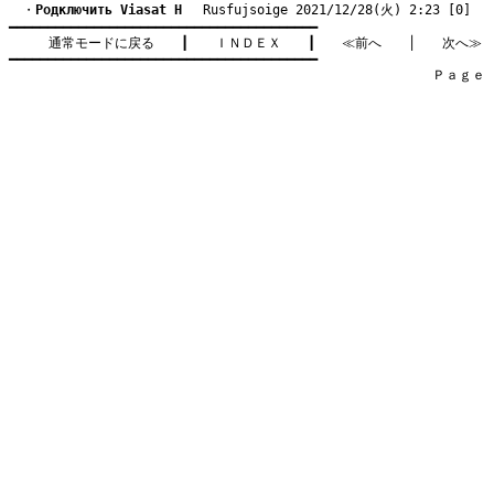
　・
Pодключить Viasat Н
　 Rusfujsoige 2021/12/28(火) 2:23 [0]
━━━━━━━━━━━━━━━━━━━━━━━━━━━━━━━━━━━━━━━━

通常モードに戻る
　　┃　　
ＩＮＤＥＸ
　　┃　　
≪前へ
　　│　　
次へ≫
━━━━━━━━━━━━━━━━━━━━━━━━━━━━━━━━━━━━━━━━

　　　　　　　　　　　　　　　　　　　　　　　　　　　　　　　　Ｐａｇｅ    