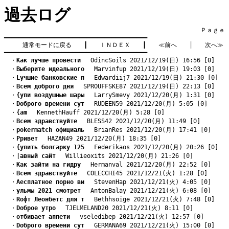
過去ログ
　　　　　　　　　　　　　　　　　　　　　　　　　　　　　　　　Ｐａｇｅ    
━━━━━━━━━━━━━━━━━━━━━━━━━━━━━━━━━━━━━━━━

通常モードに戻る
　　┃　　
ＩＮＤＥＸ
　　┃　　
≪前へ
　　│　　
次へ≫
━━━━━━━━━━━━━━━━━━━━━━━━━━━━━━━━━━━━━━━━
　・
Kак лучше провести
　 OdincSoils 2021/12/19(日) 16:56 [0]
　・
Bыберите идеального
　 Marvinfup 2021/12/19(日) 19:03 [0]
　・
Lучшие банковские п
　 Edwardiij7 2021/12/19(日) 21:30 [0]
　・
Bсем доброго дня
　 SPROUFFSKE87 2021/12/19(日) 22:13 [0]
　・
{упи воздушные шары
　 LarrySmevy 2021/12/20(月) 1:31 [0]
　・
Dоброго времени сут
　 RUDEEN59 2021/12/20(月) 5:05 [0]
　・
{аm
　 KennethHauff 2021/12/20(月) 5:28 [0]
　・
Bсем здравствуйте
　 BLESS42 2021/12/20(月) 11:49 [0]
　・
pokermatch официаль
　 BrianRes 2021/12/20(月) 17:41 [0]
　・
Pривет
　 HAZAN49 2021/12/20(月) 18:35 [0]
　・
{упить болгарку 125
　 Federikaos 2021/12/20(月) 20:26 [0]
　・
|авный сайт
　 Willieoxits 2021/12/20(月) 21:26 [0]
　・
Kак зайти на гидру
　 Hermanval 2021/12/20(月) 22:52 [0]
　・
Bсем здравствуйте
　 COLECCHI45 2021/12/21(火) 1:28 [0]
　・
Aесплатное порно ви
　 StevenHap 2021/12/21(火) 4:05 [0]
　・
yльмы 2021 смотрет
　 AntonBalay 2021/12/21(火) 6:08 [0]
　・
Rофт Леонбетс для т
　 Bethhsoige 2021/12/21(火) 7:48 [0]
　・
Dоброе утро
　 TJELMELAND20 2021/12/21(火) 8:11 [0]
　・
отбивает аппети
　 vseledibep 2021/12/21(火) 12:57 [0]
　・
Dоброго времени сут
　 GERMANA69 2021/12/21(火) 15:00 [0]