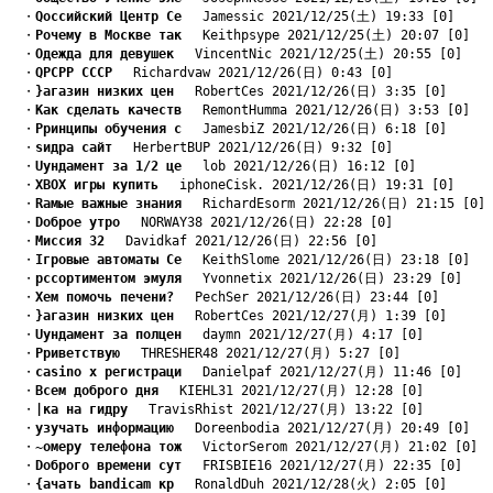
　・
Qоссийский Центр Се
　 Jamessic 2021/12/25(土) 19:33 [0]
　・
Pочему в Москве так
　 Keithpsype 2021/12/25(土) 20:07 [0]
　・
Oдежда для девушек
　 VincentNic 2021/12/25(土) 20:55 [0]
　・
QРСРР СССР
　 Richardvaw 2021/12/26(日) 0:43 [0]
　・
}агазин низких цен
　 RobertCes 2021/12/26(日) 3:35 [0]
　・
Kак сделать качеств
　 RemontHumma 2021/12/26(日) 3:53 [0]
　・
Pринципы обучения с
　 JamesbiZ 2021/12/26(日) 6:18 [0]
　・
sидра сайт
　 HerbertBUP 2021/12/26(日) 9:32 [0]
　・
Uундамент за 1/2 це
　 lob 2021/12/26(日) 16:12 [0]
　・
XBOX игры купить
　 iphoneCisk. 2021/12/26(日) 19:31 [0]
　・
Rамые важные знания
　 RichardEsorm 2021/12/26(日) 21:15 [0]
　・
Dоброе утро
　 NORWAY38 2021/12/26(日) 22:28 [0]
　・
Mиссия 32
　 Davidkaf 2021/12/26(日) 22:56 [0]
　・
Iгровые автоматы Се
　 KeithSlome 2021/12/26(日) 23:18 [0]
　・
pссортиментом эмуля
　 Yvonnetix 2021/12/26(日) 23:29 [0]
　・
Xем помочь печени?
　 PechSer 2021/12/26(日) 23:44 [0]
　・
}агазин низких цен
　 RobertCes 2021/12/27(月) 1:39 [0]
　・
Uундамент за полцен
　 daymn 2021/12/27(月) 4:17 [0]
　・
Pриветствую
　 THRESHER48 2021/12/27(月) 5:27 [0]
　・
casino x регистраци
　 Danielpaf 2021/12/27(月) 11:46 [0]
　・
Bсем доброго дня
　 KIEHL31 2021/12/27(月) 12:28 [0]
　・
|ка на гидру
　 TravisRhist 2021/12/27(月) 13:22 [0]
　・
yзучать информацию
　 Doreenbodia 2021/12/27(月) 20:49 [0]
　・
~омеру телефона тож
　 VictorSerom 2021/12/27(月) 21:02 [0]
　・
Dоброго времени сут
　 FRISBIE16 2021/12/27(月) 22:35 [0]
　・
{ачать bandicam кр
　 RonaldDuh 2021/12/28(火) 2:05 [0]