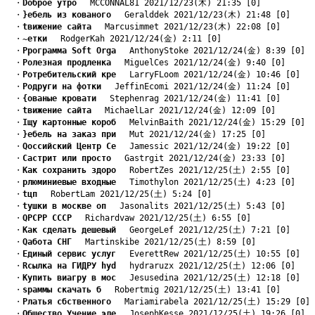
　・
Dоброе утро
　 MCCONNAL81 2021/12/23(木) 21:35 [0]
　・
}ебель из кованого
　 Geralddek 2021/12/23(木) 21:48 [0]
　・
tвижение сайта
　 Marcusimmet 2021/12/23(木) 22:08 [0]
　・
~етки
　 RodgerKah 2021/12/24(金) 2:11 [0]
　・
Pрограмма Soft Orga
　 AnthonyStoke 2021/12/24(金) 8:39 [0]
　・
Pолезная продленка
　 MiguelCes 2021/12/24(金) 9:40 [0]
　・
Pотребительский кре
　 LarryFLoom 2021/12/24(金) 10:46 [0]
　・
Pодруги на фотки
　 JeffinEcomi 2021/12/24(金) 11:24 [0]
　・
{ованые кровати
　 Stephenrag 2021/12/24(金) 11:41 [0]
　・
tвижение сайта
　 MichaelLar 2021/12/24(金) 12:09 [0]
　・
Iщу картонные короб
　 MelvinBaith 2021/12/24(金) 15:29 [0]
　・
}ебель на заказ при
　 Mut 2021/12/24(金) 17:25 [0]
　・
Qоссийский Центр Се
　 Jamessic 2021/12/24(金) 19:22 [0]
　・
Cастрит или просто
　 Gastrgit 2021/12/24(金) 23:33 [0]
　・
Kак сохранить здоро
　 RobertZes 2021/12/25(土) 2:55 [0]
　・
pлюминиевые входные
　 Timothylon 2021/12/25(土) 4:23 [0]
　・
tцп
　 RobertLam 2021/12/25(土) 5:24 [0]
　・
tушки в москве оп
　 Jasonalits 2021/12/25(土) 5:43 [0]
　・
QРСРР СССР
　 Richardvaw 2021/12/25(土) 6:55 [0]
　・
Kак сделать дешевый
　 GeorgeLef 2021/12/25(土) 7:21 [0]
　・
Qабота СНГ
　 Martinskibe 2021/12/25(土) 8:59 [0]
　・
Eдиный сервис услуг
　 EverettRew 2021/12/25(土) 10:55 [0]
　・
Rсылка на ГИДРУ hyd
　 hydraruzx 2021/12/25(土) 12:06 [0]
　・
Kупить виагру в мос
　 Jesusedina 2021/12/25(土) 12:18 [0]
　・
sраммы скачать б
　 Robertmig 2021/12/25(土) 13:41 [0]
　・
Pлатья сбственного
　 Mariamirabela 2021/12/25(土) 15:29 [0]
　・
Oбщество Учение эле
　 JosephKesse 2021/12/25(土) 19:26 [0]