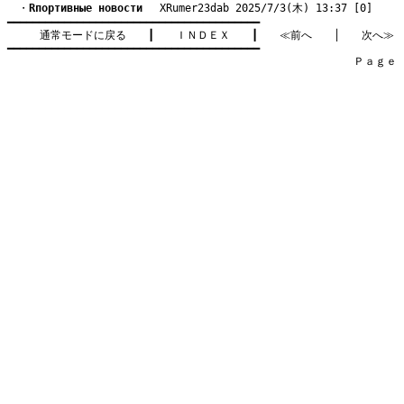
　・
Rпортивные новости
　 XRumer23dab 2025/7/3(木) 13:37 [0]
━━━━━━━━━━━━━━━━━━━━━━━━━━━━━━━━━━━━━━━━

通常モードに戻る
　　┃　　
ＩＮＤＥＸ
　　┃　　
≪前へ
　　│　　
次へ≫
━━━━━━━━━━━━━━━━━━━━━━━━━━━━━━━━━━━━━━━━

　　　　　　　　　　　　　　　　　　　　　　　　　　　　　　　　Ｐａｇｅ    