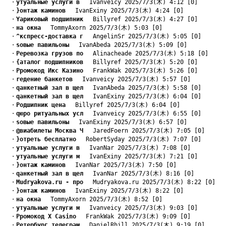
　・
yтуальные услуги в
　 Ivanveicy 2025/7/3(木) 4:12 [0]
　・
}онтаж каминов
　 IvanExiny 2025/7/3(木) 4:24 [0]
　・
Yариковый подшипник
　 Billyref 2025/7/3(木) 4:27 [0]
　・
на окна
　 TommyAxorn 2025/7/3(木) 5:03 [0]
　・
^кспресс-доставка г
　 AngelinSr 2025/7/3(木) 5:05 [0]
　・
sовые павильоны
　 IvanAbeda 2025/7/3(木) 5:09 [0]
　・
Pеревозка грузов по
　 Alinacheade 2025/7/3(木) 5:18 [0]
　・
{аталог подшипников
　 Billyref 2025/7/3(木) 5:20 [0]
　・
Pромокод Икс Казино
　 FrankWak 2025/7/3(木) 5:26 [0]
　・
rедение банкетов
　 Ivanveicy 2025/7/3(木) 5:57 [0]
　・
qанкетный зал в щел
　 IvanAbeda 2025/7/3(木) 5:58 [0]
　・
qанкетный зал в щел
　 IvanExiny 2025/7/3(木) 6:04 [0]
　・
Pодшипник цена
　 Billyref 2025/7/3(木) 6:04 [0]
　・
qюро ритуальных усл
　 Ivanveicy 2025/7/3(木) 6:55 [0]
　・
sовые павильоны
　 IvanExiny 2025/7/3(木) 6:57 [0]
　・
@виабилеты Москва Ч
　 JaredFoern 2025/7/3(木) 7:05 [0]
　・
}отреть бесплатно
　 RobertSyday 2025/7/3(木) 7:07 [0]
　・
yтуальные услуги в
　 IvanNar 2025/7/3(木) 7:08 [0]
　・
yтуальные услуги м
　 IvanExiny 2025/7/3(木) 7:21 [0]
　・
}онтаж каминов
　 IvanNar 2025/7/3(木) 7:50 [0]
　・
qанкетный зал в щел
　 IvanNar 2025/7/3(木) 8:16 [0]
　・
Mudryakova.ru - про
　 Mudryakova.ru 2025/7/3(木) 8:22 [0]
　・
}онтаж каминов
　 IvanExiny 2025/7/3(木) 8:22 [0]
　・
на окна
　 TommyAxorn 2025/7/3(木) 8:52 [0]
　・
yтуальные услуги м
　 Ivanveicy 2025/7/3(木) 9:03 [0]
　・
Pромокод X Casino
　 FrankWak 2025/7/3(木) 9:09 [0]
　・
Pетербург телеграм
　 DanielRhill 2025/7/3(木) 9:19 [0]