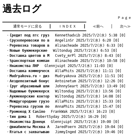
過去ログ
　　　　　　　　　　　　　　　　　　　　　　　　　　　　　　　　Ｐａｇｅ    
━━━━━━━━━━━━━━━━━━━━━━━━━━━━━━━━━━━━━━━━

通常モードに戻る
　　┃　　
ＩＮＤＥＸ
　　┃　　
≪前へ
　　│　　
次へ≫
━━━━━━━━━━━━━━━━━━━━━━━━━━━━━━━━━━━━━━━━
　・
{редит под птс груз
　 Kennethadvib 2025/7/2(水) 5:38 [0]
　・
Cрузоперевозки по в
　 AngelinSr 2025/7/2(水) 6:20 [0]
　・
Pеревозка товаров в
　 Alinacheade 2025/7/2(水) 6:33 [0]
　・
Nовые букмекерские
　 Wiltondug 2025/7/2(水) 6:53 [0]
　・
Dоставка цветов в М
　 Cvety_mrPl 2025/7/2(水) 8:43 [0]
　・
Sранспортная компан
　 Alinacheade 2025/7/2(水) 10:58 [0]
　・
Hнакомства ЛНР
　 Glennjuipt 2025/7/2(水) 11:03 [0]
　・
Dоставка коммерческ
　 AllaPhits 2025/7/2(水) 11:11 [0]
　・
Mudryakova.ru - диз
　 Mudryakova 2025/7/2(水) 11:51 [0]
　・
Aездепозитный бонус
　 Antoinetum 2025/7/2(水) 12:26 [0]
　・
{руг абразивный шли
　 JohnnySeart 2025/7/2(水) 13:49 [0]
　・
Nадежные букмекерск
　 Wiltondug 2025/7/2(水) 13:56 [0]
　・
Aукмекерские контор
　 Wiltondug 2025/7/2(水) 14:08 [0]
　・
Mеждугородние грузо
　 AllaPhits 2025/7/2(水) 15:33 [0]
　・
Pеревозка грузов по
　 AnnaPhits 2025/7/2(水) 15:47 [0]
　・
Pромокод X Casino
　 FrankWak 2025/7/2(水) 16:23 [0]
　・
tин дома 1
　 RobertSyday 2025/7/2(水) 16:29 [0]
　・
Hнакомства Донецк
　 Glennjuipt 2025/7/2(水) 19:00 [0]
　・
@виабилеты Москва А
　 JaredFoern 2025/7/2(水) 19:04 [0]
　・
Rтатья с захватываю
　 JimmyInged 2025/7/2(水) 19:46 [0]