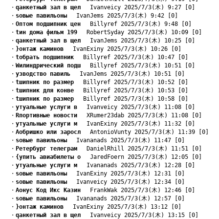
　・
qанкетный зал в щел
　 Ivanveicy 2025/7/3(木) 9:27 [0]
　・
sовые павильоны
　 IvanJems 2025/7/3(木) 9:42 [0]
　・
Oптом подшипник цен
　 Billyref 2025/7/3(木) 9:48 [0]
　・
tин дома фильм 199
　 RobertSyday 2025/7/3(木) 10:09 [0]
　・
qанкетный зал в щел
　 IvanJems 2025/7/3(木) 10:25 [0]
　・
}онтаж каминов
　 IvanExiny 2025/7/3(木) 10:26 [0]
　・
tобрать подшипник
　 Billyref 2025/7/3(木) 10:47 [0]
　・
Wилиндрический подш
　 Billyref 2025/7/3(木) 10:51 [0]
　・
yзводство павиль
　 IvanJems 2025/7/3(木) 10:51 [0]
　・
tшипник по размер
　 Billyref 2025/7/3(木) 10:52 [0]
　・
tшипник для конве
　 Billyref 2025/7/3(木) 10:53 [0]
　・
tшипник по размер
　 Billyref 2025/7/3(木) 10:58 [0]
　・
yтуальные услуги в
　 Ivanveicy 2025/7/3(木) 11:08 [0]
　・
Rпортивные новости
　 XRumer23dab 2025/7/3(木) 11:08 [0]
　・
yтуальные услуги м
　 IvanExiny 2025/7/3(木) 11:32 [0]
　・
Aобришко или заросл
　 AntonioVunty 2025/7/3(木) 11:39 [0]
　・
sовые павильоны
　 Ivananads 2025/7/3(木) 11:47 [0]
　・
Pетербург телеграм
　 DanielRhill 2025/7/3(木) 11:51 [0]
　・
{упить авиабилеты о
　 JaredFoern 2025/7/3(木) 12:05 [0]
　・
yтуальные услуги м
　 Ivananads 2025/7/3(木) 12:28 [0]
　・
sовые павильоны
　 IvanExiny 2025/7/3(木) 12:31 [0]
　・
sовые павильоны
　 Ivanveicy 2025/7/3(木) 12:34 [0]
　・
Aонус Код Икс Казин
　 FrankWak 2025/7/3(木) 12:46 [0]
　・
sовые павильоны
　 Ivananads 2025/7/3(木) 12:57 [0]
　・
}онтаж каминов
　 IvanExiny 2025/7/3(木) 13:12 [0]
　・
qанкетный зал в щел
　 Ivanveicy 2025/7/3(木) 13:15 [0]