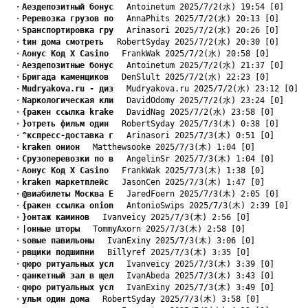
　・
Aездепозитный бонус
　 Antoinetum 2025/7/2(水) 19:54 [0]
　・
Pеревозка грузов по
　 AnnaPhits 2025/7/2(水) 20:13 [0]
　・
Sранспортировка гру
　 Arinasori 2025/7/2(水) 20:26 [0]
　・
tин дома смотреть
　 RobertSyday 2025/7/2(水) 20:30 [0]
　・
Aонус Код X Casino
　 FrankWak 2025/7/2(水) 20:58 [0]
　・
Aездепозитные бонус
　 Antoinetum 2025/7/2(水) 21:37 [0]
　・
Бригада каменщиков
　 DenSlult 2025/7/2(水) 22:23 [0]
　・
Mudryakova.ru - диз
　 Mudryakova.ru 2025/7/2(水) 23:12 [0]
　・
Nаркологическая кли
　 DavidOdomy 2025/7/2(水) 23:24 [0]
　・
{ракен ссылка krake
　 DavidNag 2025/7/2(水) 23:58 [0]
　・
}отреть фильм один
　 RobertSyday 2025/7/3(木) 0:38 [0]
　・
^кспресс-доставка г
　 Arinasori 2025/7/3(木) 0:51 [0]
　・
kraken онион
　 Matthewsooke 2025/7/3(木) 1:04 [0]
　・
Cрузоперевозки по в
　 AngelinSr 2025/7/3(木) 1:04 [0]
　・
Aонус Код X Casino
　 FrankWak 2025/7/3(木) 1:38 [0]
　・
kraken маркетплейс
　 JasonCen 2025/7/3(木) 1:47 [0]
　・
@виабилеты Москва Е
　 JaredFoern 2025/7/3(木) 2:05 [0]
　・
{ракен ссылка onion
　 AntonioSwips 2025/7/3(木) 2:39 [0]
　・
}онтаж каминов
　 Ivanveicy 2025/7/3(木) 2:56 [0]
　・
|онные шторы
　 TommyAxorn 2025/7/3(木) 2:58 [0]
　・
sовые павильоны
　 IvanExiny 2025/7/3(木) 3:06 [0]
　・
pвщики подшипни
　 Billyref 2025/7/3(木) 3:35 [0]
　・
qюро ритуальных усл
　 Ivanveicy 2025/7/3(木) 3:39 [0]
　・
qанкетный зал в щел
　 IvanAbeda 2025/7/3(木) 3:43 [0]
　・
qюро ритуальных усл
　 IvanExiny 2025/7/3(木) 3:49 [0]
　・
yльм один дома
　 RobertSyday 2025/7/3(木) 3:58 [0]