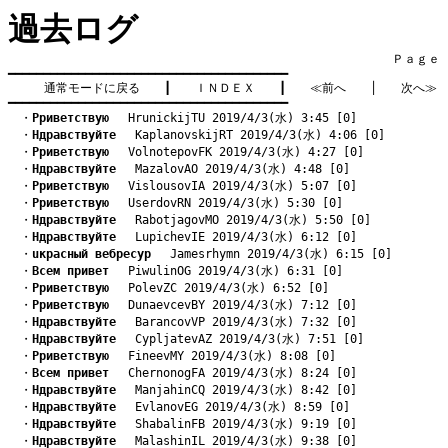
過去ログ
　　　　　　　　　　　　　　　　　　　　　　　　　　　　　　　　Ｐａｇｅ    
━━━━━━━━━━━━━━━━━━━━━━━━━━━━━━━━━━━━━━━━

通常モードに戻る
　　┃　　
ＩＮＤＥＸ
　　┃　　
≪前へ
　　│　　
次へ≫
━━━━━━━━━━━━━━━━━━━━━━━━━━━━━━━━━━━━━━━━
　・
Pриветствую
　 HrunickijTU 2019/4/3(水) 3:45 [0]
　・
Hдравствуйте
　 KaplanovskijRT 2019/4/3(水) 4:06 [0]
　・
Pриветствую
　 VolnotepovFK 2019/4/3(水) 4:27 [0]
　・
Hдравствуйте
　 MazalovAO 2019/4/3(水) 4:48 [0]
　・
Pриветствую
　 VislousovIA 2019/4/3(水) 5:07 [0]
　・
Pриветствую
　 UserdovRN 2019/4/3(水) 5:30 [0]
　・
Hдравствуйте
　 RabotjagovMO 2019/4/3(水) 5:50 [0]
　・
Hдравствуйте
　 LupichevIE 2019/4/3(水) 6:12 [0]
　・
uкрасный вебресур
　 Jamesrhymn 2019/4/3(水) 6:15 [0]
　・
Bсем привет
　 PiwulinOG 2019/4/3(水) 6:31 [0]
　・
Pриветствую
　 PolevZC 2019/4/3(水) 6:52 [0]
　・
Pриветствую
　 DunaevcevBY 2019/4/3(水) 7:12 [0]
　・
Hдравствуйте
　 BarancovVP 2019/4/3(水) 7:32 [0]
　・
Hдравствуйте
　 CypljatevAZ 2019/4/3(水) 7:51 [0]
　・
Pриветствую
　 FineevMY 2019/4/3(水) 8:08 [0]
　・
Bсем привет
　 ChernonogFA 2019/4/3(水) 8:24 [0]
　・
Hдравствуйте
　 ManjahinCQ 2019/4/3(水) 8:42 [0]
　・
Hдравствуйте
　 EvlanovEG 2019/4/3(水) 8:59 [0]
　・
Hдравствуйте
　 ShabalinFB 2019/4/3(水) 9:19 [0]
　・
Hдравствуйте
　 MalashinIL 2019/4/3(水) 9:38 [0]