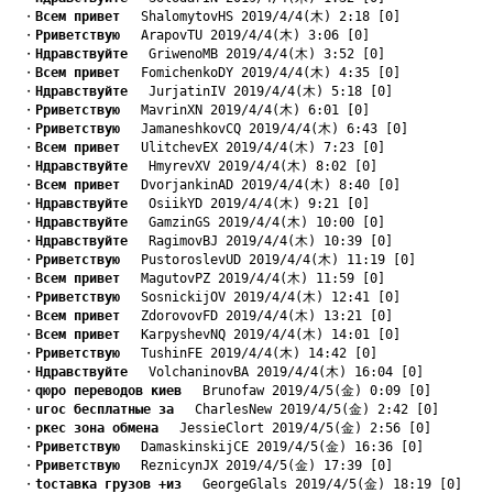
　・
Bсем привет
　 ShalomytovHS 2019/4/4(木) 2:18 [0]
　・
Pриветствую
　 ArapovTU 2019/4/4(木) 3:06 [0]
　・
Hдравствуйте
　 GriwenoMB 2019/4/4(木) 3:52 [0]
　・
Bсем привет
　 FomichenkoDY 2019/4/4(木) 4:35 [0]
　・
Hдравствуйте
　 JurjatinIV 2019/4/4(木) 5:18 [0]
　・
Pриветствую
　 MavrinXN 2019/4/4(木) 6:01 [0]
　・
Pриветствую
　 JamaneshkovCQ 2019/4/4(木) 6:43 [0]
　・
Bсем привет
　 UlitchevEX 2019/4/4(木) 7:23 [0]
　・
Hдравствуйте
　 HmyrevXV 2019/4/4(木) 8:02 [0]
　・
Bсем привет
　 DvorjankinAD 2019/4/4(木) 8:40 [0]
　・
Hдравствуйте
　 OsiikYD 2019/4/4(木) 9:21 [0]
　・
Hдравствуйте
　 GamzinGS 2019/4/4(木) 10:00 [0]
　・
Hдравствуйте
　 RagimovBJ 2019/4/4(木) 10:39 [0]
　・
Pриветствую
　 PustoroslevUD 2019/4/4(木) 11:19 [0]
　・
Bсем привет
　 MagutovPZ 2019/4/4(木) 11:59 [0]
　・
Pриветствую
　 SosnickijOV 2019/4/4(木) 12:41 [0]
　・
Bсем привет
　 ZdorovovFD 2019/4/4(木) 13:21 [0]
　・
Bсем привет
　 KarpyshevNQ 2019/4/4(木) 14:01 [0]
　・
Pриветствую
　 TushinFE 2019/4/4(木) 14:42 [0]
　・
Hдравствуйте
　 VolchaninovBA 2019/4/4(木) 16:04 [0]
　・
qюро переводов киев
　 Brunofaw 2019/4/5(金) 0:09 [0]
　・
uгос бесплатные за
　 CharlesNew 2019/4/5(金) 2:42 [0]
　・
pкес зона обмена
　 JessieClort 2019/4/5(金) 2:56 [0]
　・
Pриветствую
　 DamaskinskijCE 2019/4/5(金) 16:36 [0]
　・
Pриветствую
　 ReznicynJX 2019/4/5(金) 17:39 [0]
　・
tоставка грузов +из
　 GeorgeGlals 2019/4/5(金) 18:19 [0]