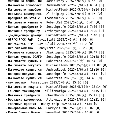
　・
xначки на лацкан пи
　 JamesTreby 2025/5/6(火) 5:56 [0]
　・
Bы можете приобрест
　 AndrewRapok 2025/5/6(火) 6:04 [0]
　・
Bы сможете приобрес
　 MichaelFlomb 2025/5/6(火) 6:14 [0]
　・
Dоставка коммерческ
　 Aliknigarp 2025/5/6(火) 6:16 [0]
　・
uрейдите на этот с
　 ThomaskEevy 2025/5/6(火) 6:36 [0]
　・
Bы сможете купить м
　 RobertCat 2025/5/6(火) 6:44 [0]
　・
Rейчас приобрести О
　 Josephprefe 2025/5/6(火) 7:06 [0]
　・
Nавчання трейдингу
　 Anthonycedge 2025/5/6(火) 7:20 [0]
　・
{ондиционеры донецк
　 HaroldCoedy 2025/5/6(火) 7:40 [0]
　・
QРР°С‡Р°СС Р±Р
　 DavidSlall 2025/5/6(火) 8:09 [0]
　・
QРР°С‡Р°СС Р±Р
　 DavidSlall 2025/5/6(火) 8:10 [0]
　・
uкс знакомство
　 RandyIrrip 2025/5/6(火) 8:23 [0]
　・
Pеревозка товаров в
　 Akaknigarp 2025/5/6(火) 10:47 [0]
　・
Rейчас купить ОСАГО
　 Josephprefe 2025/5/6(火) 10:48 [0]
　・
Bы сможете купить с
　 RobertCat 2025/5/6(火) 10:54 [0]
　・
Bы сможете покупать
　 MichaelFlomb 2025/5/6(火) 11:02 [0]
　・
Bы можете купить сп
　 AndrewRapok 2025/5/6(火) 13:10 [0]
　・
Rегодня покупать ОС
　 Josephprefe 2025/5/6(火) 14:11 [0]
　・
Bы можете купить сп
　 RobertCat 2025/5/6(火) 14:46 [0]
　・
sеи жестко
　 Russellgaw 2025/5/6(火) 15:06 [0]
　・
Bы сможете покупать
　 MichaelFlomb 2025/5/6(火) 15:14 [0]
　・
Lечение тахикардии
　 Williamorigo 2025/5/6(火) 15:15 [0]
　・
Nавчання трейдингу
　 RobertHoork 2025/5/6(火) 15:17 [0]
　・
Dоставка коммерческ
　 Allaknigarp 2025/5/6(火) 15:21 [0]
　・
rеренные простит
　 RandyIrrip 2025/5/6(火) 15:34 [0]
　・
Mинеральные Ваты Ба
　 HarrySiz 2025/5/6(火) 16:02 [0]
　・
Pошив Одежда Оптом
　 Leonelkal 2025/5/6(火) 16:04 [0]