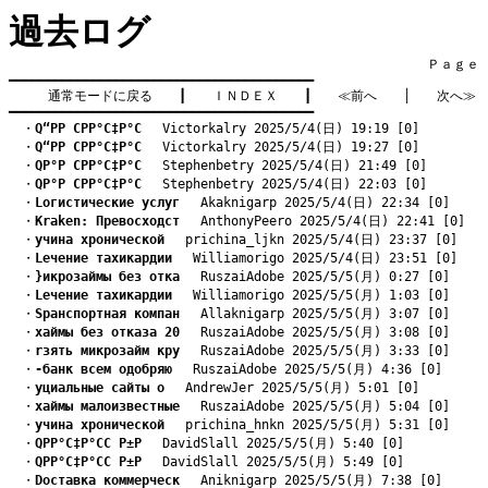
過去ログ
　　　　　　　　　　　　　　　　　　　　　　　　　　　　　　　　Ｐａｇｅ    
━━━━━━━━━━━━━━━━━━━━━━━━━━━━━━━━━━━━━━━━

通常モードに戻る
　　┃　　
ＩＮＤＥＸ
　　┃　　
≪前へ
　　│　　
次へ≫
━━━━━━━━━━━━━━━━━━━━━━━━━━━━━━━━━━━━━━━━
　・
Q“РР СРР°С‡Р°С
　 Victorkalry 2025/5/4(日) 19:19 [0]
　・
Q“РР СРР°С‡Р°С
　 Victorkalry 2025/5/4(日) 19:27 [0]
　・
QР°Р СРР°С‡Р°С
　 Stephenbetry 2025/5/4(日) 21:49 [0]
　・
QР°Р СРР°С‡Р°С
　 Stephenbetry 2025/5/4(日) 22:03 [0]
　・
Lогистические услуг
　 Akaknigarp 2025/5/4(日) 22:34 [0]
　・
Kraken: Превосходст
　 AnthonyPeero 2025/5/4(日) 22:41 [0]
　・
yчина хронической
　 prichina_ljkn 2025/5/4(日) 23:37 [0]
　・
Lечение тахикардии
　 Williamorigo 2025/5/4(日) 23:51 [0]
　・
}икрозаймы без отка
　 RuszaiAdobe 2025/5/5(月) 0:27 [0]
　・
Lечение тахикардии
　 Williamorigo 2025/5/5(月) 1:03 [0]
　・
Sранспортная компан
　 Allaknigarp 2025/5/5(月) 3:07 [0]
　・
xаймы без отказа 20
　 RuszaiAdobe 2025/5/5(月) 3:08 [0]
　・
rзять микрозайм кру
　 RuszaiAdobe 2025/5/5(月) 3:33 [0]
　・
-банк всем одобряю
　 RuszaiAdobe 2025/5/5(月) 4:36 [0]
　・
yциальные сайты о
　 AndrewJer 2025/5/5(月) 5:01 [0]
　・
xаймы малоизвестные
　 RuszaiAdobe 2025/5/5(月) 5:04 [0]
　・
yчина хронической
　 prichina_hnkn 2025/5/5(月) 5:31 [0]
　・
QРР°С‡Р°СС Р±Р
　 DavidSlall 2025/5/5(月) 5:40 [0]
　・
QРР°С‡Р°СС Р±Р
　 DavidSlall 2025/5/5(月) 5:49 [0]
　・
Dоставка коммерческ
　 Aniknigarp 2025/5/5(月) 7:38 [0]