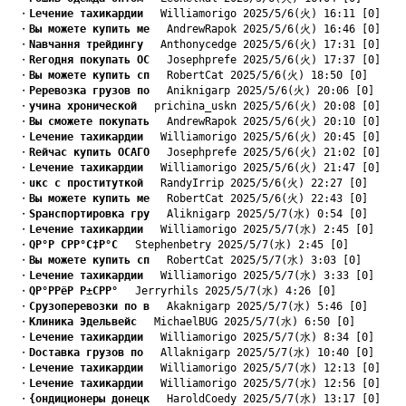
　・
Lечение тахикардии
　 Williamorigo 2025/5/6(火) 16:11 [0]
　・
Bы можете купить ме
　 AndrewRapok 2025/5/6(火) 16:46 [0]
　・
Nавчання трейдингу
　 Anthonycedge 2025/5/6(火) 17:31 [0]
　・
Rегодня покупать ОС
　 Josephprefe 2025/5/6(火) 17:37 [0]
　・
Bы можете купить сп
　 RobertCat 2025/5/6(火) 18:50 [0]
　・
Pеревозка грузов по
　 Aniknigarp 2025/5/6(火) 20:06 [0]
　・
yчина хронической
　 prichina_uskn 2025/5/6(火) 20:08 [0]
　・
Bы сможете покупать
　 AndrewRapok 2025/5/6(火) 20:10 [0]
　・
Lечение тахикардии
　 Williamorigo 2025/5/6(火) 20:45 [0]
　・
Rейчас купить ОСАГО
　 Josephprefe 2025/5/6(火) 21:02 [0]
　・
Lечение тахикардии
　 Williamorigo 2025/5/6(火) 21:47 [0]
　・
uкс с проституткой
　 RandyIrrip 2025/5/6(火) 22:27 [0]
　・
Bы можете купить ме
　 RobertCat 2025/5/6(火) 22:43 [0]
　・
Sранспортировка гру
　 Aliknigarp 2025/5/7(水) 0:54 [0]
　・
Lечение тахикардии
　 Williamorigo 2025/5/7(水) 2:45 [0]
　・
QР°Р СРР°С‡Р°С
　 Stephenbetry 2025/5/7(水) 2:45 [0]
　・
Bы можете купить сп
　 RobertCat 2025/5/7(水) 3:03 [0]
　・
Lечение тахикардии
　 Williamorigo 2025/5/7(水) 3:33 [0]
　・
QР°РРёР Р±СРР°
　 Jerryrhils 2025/5/7(水) 4:26 [0]
　・
Cрузоперевозки по в
　 Akaknigarp 2025/5/7(水) 5:46 [0]
　・
Kлиника Эдельвейс
　 MichaelBUG 2025/5/7(水) 6:50 [0]
　・
Lечение тахикардии
　 Williamorigo 2025/5/7(水) 8:34 [0]
　・
Dоставка грузов по
　 Allaknigarp 2025/5/7(水) 10:40 [0]
　・
Lечение тахикардии
　 Williamorigo 2025/5/7(水) 12:13 [0]
　・
Lечение тахикардии
　 Williamorigo 2025/5/7(水) 12:56 [0]
　・
{ондиционеры донецк
　 HaroldCoedy 2025/5/7(水) 13:17 [0]