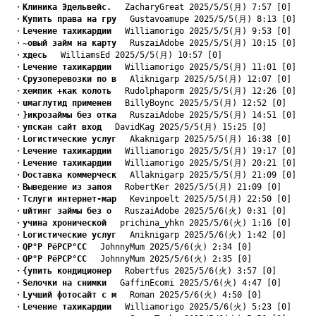
　・
Kлиника Эдельвейс.
　 ZacharyGreat 2025/5/5(月) 7:57 [0]
　・
Kупить права на гру
　 Gustavoamupe 2025/5/5(月) 8:13 [0]
　・
Lечение тахикардии
　 Williamorigo 2025/5/5(月) 9:53 [0]
　・
~овый займ на карту
　 RuszaiAdobe 2025/5/5(月) 10:15 [0]
　・
xдесь
　 WilliamsEd 2025/5/5(月) 10:57 [0]
　・
Lечение тахикардии
　 Williamorigo 2025/5/5(月) 11:01 [0]
　・
Cрузоперевозки по в
　 Aliknigarp 2025/5/5(月) 12:07 [0]
　・
xемпик +как колоть
　 Rudolphaporm 2025/5/5(月) 12:26 [0]
　・
uмаглутид применен
　 BillyBoync 2025/5/5(月) 12:52 [0]
　・
}икрозаймы без отка
　 RuszaiAdobe 2025/5/5(月) 14:51 [0]
　・
yпскан сайт вход
　 DavidKag 2025/5/5(月) 15:25 [0]
　・
Lогистические услуг
　 Akaknigarp 2025/5/5(月) 16:38 [0]
　・
Lечение тахикардии
　 Williamorigo 2025/5/5(月) 19:17 [0]
　・
Lечение тахикардии
　 Williamorigo 2025/5/5(月) 20:21 [0]
　・
Dоставка коммерческ
　 Allaknigarp 2025/5/5(月) 21:09 [0]
　・
Bыведение из запоя
　 RobertKer 2025/5/5(月) 21:09 [0]
　・
Tслуги интернет-мар
　 Kevinpoelt 2025/5/5(月) 22:50 [0]
　・
uйтинг займы без о
　 RuszaiAdobe 2025/5/6(火) 0:31 [0]
　・
yчина хронической
　 prichina_yhkn 2025/5/6(火) 1:16 [0]
　・
Lогистические услуг
　 Aniknigarp 2025/5/6(火) 1:42 [0]
　・
QР°Р РёРСР°СС
　 JohnnyMum 2025/5/6(火) 2:34 [0]
　・
QР°Р РёРСР°СС
　 JohnnyMum 2025/5/6(火) 2:35 [0]
　・
{упить кондиционер
　 Robertfus 2025/5/6(火) 3:57 [0]
　・
Sелочки на снимки
　 GaffinEcomi 2025/5/6(火) 4:47 [0]
　・
Lучший фотосайт с м
　 Roman 2025/5/6(火) 4:50 [0]
　・
Lечение тахикардии
　 Williamorigo 2025/5/6(火) 5:23 [0]