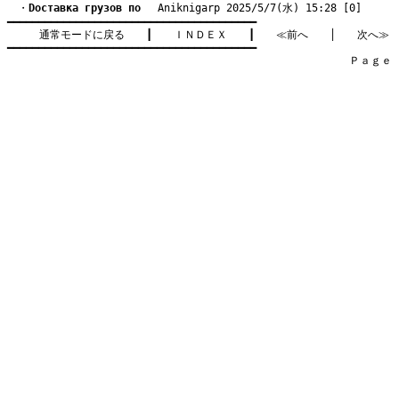
　・
Dоставка грузов по
　 Aniknigarp 2025/5/7(水) 15:28 [0]
━━━━━━━━━━━━━━━━━━━━━━━━━━━━━━━━━━━━━━━━

通常モードに戻る
　　┃　　
ＩＮＤＥＸ
　　┃　　
≪前へ
　　│　　
次へ≫
━━━━━━━━━━━━━━━━━━━━━━━━━━━━━━━━━━━━━━━━

　　　　　　　　　　　　　　　　　　　　　　　　　　　　　　　　Ｐａｇｅ    