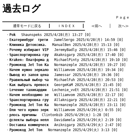
過去ログ
　　　　　　　　　　　　　　　　　　　　　　　　　　　　　　　　Ｐａｇｅ    
━━━━━━━━━━━━━━━━━━━━━━━━━━━━━━━━━━━━━━━━

通常モードに戻る
　　┃　　
ＩＮＤＥＸ
　　┃　　
≪前へ
　　│　　
次へ≫
━━━━━━━━━━━━━━━━━━━━━━━━━━━━━━━━━━━━━━━━
　・
Pоk
　 Shaunspeks 2025/4/28(月) 13:27 [0]
　・
Eкатеринбург　трети
　 JamelSergo 2025/4/28(月) 14:59 [0]
　・
Kлиника Детоксика.
　 ManualBen 2025/4/28(月) 15:13 [0]
　・
Pочему избирают VIP
　 JeremyBadly 2025/4/28(月) 15:46 [0]
　・
Sранспортировка гру
　 Akaknigarp 2025/4/28(月) 17:40 [0]
　・
Kraken: Платформа д
　 MichaelPinty 2025/4/28(月) 19:10 [0]
　・
Pромокод Jet Ton Ка
　 Normanzeple 2025/4/28(月) 19:27 [0]
　・
Hачем нужно зеркало
　 Williamvom 2025/4/28(月) 19:34 [0]
　・
Bывод из запоя цена
　 Jamessar 2025/4/28(月) 19:36 [0]
　・
Pравильный выбор ча
　 MichaelFuh 2025/4/28(月) 20:53 [0]
　・
Kак выбрать превосх
　 GeorgeKaM 2025/4/28(月) 21:45 [0]
　・
Lечение тахикардии
　 Lechenie_vvEt 2025/4/28(月) 21:51 [0]
　・
Hачем необходимо зе
　 Williamvom 2025/4/28(月) 22:17 [0]
　・
Sранспортировка гру
　 Allaknigarp 2025/4/28(月) 22:21 [0]
　・
Pромокод Jet Ton Ка
　 Normanzeple 2025/4/28(月) 23:11 [0]
　・
Dля чего нужно зерк
　 Williamvom 2025/4/29(火) 0:55 [0]
　・
pлось причины
　 Clintonbib 2025/4/29(火) 1:28 [0]
　・
@спекты выбора непл
　 Davidamela 2025/4/29(火) 2:19 [0]
　・
Dоставка коммерческ
　 Aniknigarp 2025/4/29(火) 2:47 [0]
　・
Pромокод Jet Ton
　 Normanzeple 2025/4/29(火) 3:13 [0]