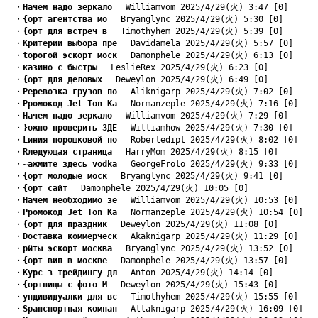
　・
Hачем надо зеркало
　 Williamvom 2025/4/29(火) 3:47 [0]
　・
{орт агентства мо
　 Bryanglync 2025/4/29(火) 5:30 [0]
　・
{орт для встреч в
　 Timothyhem 2025/4/29(火) 5:39 [0]
　・
Kритерии выбора пре
　 Davidamela 2025/4/29(火) 5:57 [0]
　・
tорогой эскорт моск
　 Damonphele 2025/4/29(火) 6:13 [0]
　・
казино с быстры
　 LeslieRex 2025/4/29(火) 6:23 [0]
　・
{орт для деловых
　 Deweylon 2025/4/29(火) 6:49 [0]
　・
Pеревозка грузов по
　 Aliknigarp 2025/4/29(火) 7:02 [0]
　・
Pромокод Jet Ton Ка
　 Normanzeple 2025/4/29(火) 7:16 [0]
　・
Hачем надо зеркало
　 Williamvom 2025/4/29(火) 7:29 [0]
　・
}ожно проверить ЗДЕ
　 Williamhow 2025/4/29(火) 7:30 [0]
　・
Lиния порошковой по
　 Robertedipt 2025/4/29(火) 8:02 [0]
　・
Rледующая страница
　 HarryMom 2025/4/29(火) 8:15 [0]
　・
~ажмите здесь vodka
　 GeorgeFrolo 2025/4/29(火) 9:33 [0]
　・
{орт молодые моск
　 Bryanglync 2025/4/29(火) 9:41 [0]
　・
{орт сайт
　 Damonphele 2025/4/29(火) 10:05 [0]
　・
Hачем необходимо зе
　 Williamvom 2025/4/29(火) 10:53 [0]
　・
Pромокод Jet Ton Ка
　 Normanzeple 2025/4/29(火) 10:54 [0]
　・
{орт для праздник
　 Deweylon 2025/4/29(火) 11:08 [0]
　・
Dоставка коммерческ
　 Akaknigarp 2025/4/29(火) 11:29 [0]
　・
pйты эскорт москва
　 Bryanglync 2025/4/29(火) 13:52 [0]
　・
{орт вип в москве
　 Damonphele 2025/4/29(火) 13:57 [0]
　・
Kурс з трейдингу дл
　 Anton 2025/4/29(火) 14:14 [0]
　・
{ортницы с фото М
　 Deweylon 2025/4/29(火) 15:43 [0]
　・
yндивидуалки для вс
　 Timothyhem 2025/4/29(火) 15:55 [0]
　・
Sранспортная компан
　 Allaknigarp 2025/4/29(火) 16:09 [0]