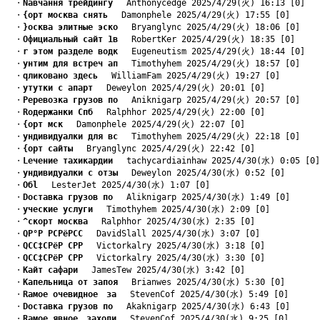
　・
Nавчання трейдингу
　 Anthonycedge 2025/4/29(火) 16:13 [0]
　・
{орт москва снять
　 Damonphele 2025/4/29(火) 17:55 [0]
　・
}осква элитные эско
　 Bryanglync 2025/4/29(火) 18:06 [0]
　・
Oфициальный сайт 1в
　 RobertKer 2025/4/29(火) 18:35 [0]
　・
r этом разделе водк
　 Eugeneutism 2025/4/29(火) 18:44 [0]
　・
yнтим для встреч ап
　 Timothyhem 2025/4/29(火) 18:57 [0]
　・
qликовано здесь
　 WilliamFam 2025/4/29(火) 19:27 [0]
　・
yтутки с апарт
　 Deweylon 2025/4/29(火) 20:01 [0]
　・
Pеревозка грузов по
　 Aniknigarp 2025/4/29(火) 20:57 [0]
　・
Rодержанки Спб
　 Ralphhor 2025/4/29(火) 22:00 [0]
　・
{орт мск
　 Damonphele 2025/4/29(火) 22:07 [0]
　・
yндивидуалки для вс
　 Timothyhem 2025/4/29(火) 22:18 [0]
　・
{орт сайты
　 Bryanglync 2025/4/29(火) 22:42 [0]
　・
Lечение тахикардии
　 tachycardiainhaw 2025/4/30(水) 0:05 [0]
　・
yндивидуалки с отзы
　 Deweylon 2025/4/30(水) 0:52 [0]
　・
Oбl
　 LesterJet 2025/4/30(水) 1:07 [0]
　・
Dоставка грузов по
　 Aliknigarp 2025/4/30(水) 1:49 [0]
　・
yческие услуги
　 Timothyhem 2025/4/30(水) 2:09 [0]
　・
^скорт москва
　 Ralphhor 2025/4/30(水) 2:35 [0]
　・
QР°Р РСРёРСС
　 DavidSlall 2025/4/30(水) 3:07 [0]
　・
QСС‡СРёР СРР
　 Victorkalry 2025/4/30(水) 3:18 [0]
　・
QСС‡СРёР СРР
　 Victorkalry 2025/4/30(水) 3:30 [0]
　・
Kайт сафари
　 JamesTew 2025/4/30(水) 3:42 [0]
　・
Kапельница от запоя
　 Brianwes 2025/4/30(水) 5:30 [0]
　・
Rамое очевидное　за
　 StevenCof 2025/4/30(水) 5:49 [0]
　・
Dоставка грузов по
　 Akaknigarp 2025/4/30(水) 6:43 [0]
　・
Rамое явное　заходи
　 StevenCof 2025/4/30(水) 9:25 [0]