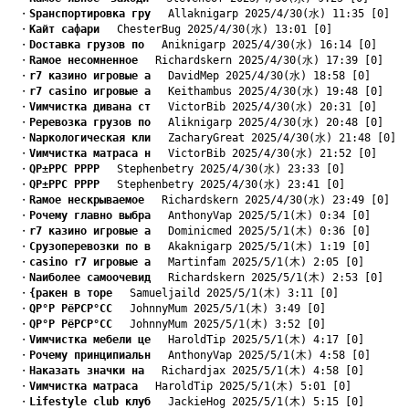
　・
Sранспортировка гру
　 Allaknigarp 2025/4/30(水) 11:35 [0]
　・
Kайт сафари
　 ChesterBug 2025/4/30(水) 13:01 [0]
　・
Dоставка грузов по
　 Aniknigarp 2025/4/30(水) 16:14 [0]
　・
Rамое несомненное
　 Richardskern 2025/4/30(水) 17:39 [0]
　・
r7 казино игровые а
　 DavidMep 2025/4/30(水) 18:58 [0]
　・
r7 casino игровые а
　 Keithambus 2025/4/30(水) 19:48 [0]
　・
Vимчистка дивана ст
　 VictorBib 2025/4/30(水) 20:31 [0]
　・
Pеревозка грузов по
　 Aliknigarp 2025/4/30(水) 20:48 [0]
　・
Nаркологическая кли
　 ZacharyGreat 2025/4/30(水) 21:48 [0]
　・
Vимчистка матраса н
　 VictorBib 2025/4/30(水) 21:52 [0]
　・
QР±РРС РРРР
　 Stephenbetry 2025/4/30(水) 23:33 [0]
　・
QР±РРС РРРР
　 Stephenbetry 2025/4/30(水) 23:41 [0]
　・
Rамое нескрываемое
　 Richardskern 2025/4/30(水) 23:49 [0]
　・
Pочему главно выбра
　 AnthonyVap 2025/5/1(木) 0:34 [0]
　・
r7 казино игровые а
　 Dominicmed 2025/5/1(木) 0:36 [0]
　・
Cрузоперевозки по в
　 Akaknigarp 2025/5/1(木) 1:19 [0]
　・
casino r7 игровые а
　 Martinfam 2025/5/1(木) 2:05 [0]
　・
Nаиболее самоочевид
　 Richardskern 2025/5/1(木) 2:53 [0]
　・
{ракен в торе
　 Samueljaild 2025/5/1(木) 3:11 [0]
　・
QР°Р РёРСР°СС
　 JohnnyMum 2025/5/1(木) 3:49 [0]
　・
QР°Р РёРСР°СС
　 JohnnyMum 2025/5/1(木) 3:52 [0]
　・
Vимчистка мебели це
　 HaroldTip 2025/5/1(木) 4:17 [0]
　・
Pочему принципиальн
　 AnthonyVap 2025/5/1(木) 4:58 [0]
　・
Hаказать значки на
　 Richardjax 2025/5/1(木) 4:58 [0]
　・
Vимчистка матраса
　 HaroldTip 2025/5/1(木) 5:01 [0]
　・
Lifestyle club клуб
　 JackieHog 2025/5/1(木) 5:15 [0]