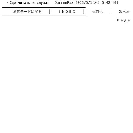
　・
Cде читать и слушат
　 DarrenPix 2025/5/1(木) 5:42 [0]
━━━━━━━━━━━━━━━━━━━━━━━━━━━━━━━━━━━━━━━━

通常モードに戻る
　　┃　　
ＩＮＤＥＸ
　　┃　　
≪前へ
　　│　　
次へ≫
━━━━━━━━━━━━━━━━━━━━━━━━━━━━━━━━━━━━━━━━

　　　　　　　　　　　　　　　　　　　　　　　　　　　　　　　　Ｐａｇｅ    