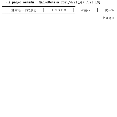
　・
} радио онлайн
　 QадиоОнлайн 2025/4/21(月) 7:23 [0]
━━━━━━━━━━━━━━━━━━━━━━━━━━━━━━━━━━━━━━━━

通常モードに戻る
　　┃　　
ＩＮＤＥＸ
　　┃　　
≪前へ
　　│　　
次へ≫
━━━━━━━━━━━━━━━━━━━━━━━━━━━━━━━━━━━━━━━━

　　　　　　　　　　　　　　　　　　　　　　　　　　　　　　　　Ｐａｇｅ    