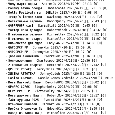
　・
Чому варто вдвда
　 AndresDN 2025/4/19(土) 22:13 [0]
　・
Pочему важно поощря
　 Jamescoole 2025/4/19(土) 23:13 [0]
　・
Delta Festival: га
　 ZGBilly 2025/4/20(日) 0:08 [0]
　・
Trump’s former Comm
　 Davidcop 2025/4/20(日) 1:00 [0]
　・
Dетективные сериалы
　 DamonQuicy 2025/4/20(日) 2:43 [0]
　・
Q§РРРРёРР casi
　 DavidSlall 2025/4/20(日) 2:45 [0]
　・
tоктор нона дезодор
　 Robertmipab 2025/4/20(日) 4:32 [0]
　・
B небольшом отличии
　 Michaellek 2025/4/20(日) 8:22 [0]
　・
B отличие от старте
　 Michaellek 2025/4/20(日) 11:07 [0]
　・
Hнакомства для удов
　 Lady946 2025/4/20(日) 14:08 [0]
　・
Q§РССРСР РР
　 JohnnyMum 2025/4/20(日) 15:59 [0]
　・
Q§РССРСР РР
　 JohnnyMum 2025/4/20(日) 16:17 [0]
　・
{возная аналитика
　 PierreSok 2025/4/20(日) 16:31 [0]
　・
Sеплоизоляция
　 Charlespep 2025/4/20(日) 16:36 [0]
　・
2 комнатная квартир
　 HectorNiz 2025/4/20(日) 17:42 [0]
　・
QР±РРС РСРёС†
　 Jerryrhils 2025/4/20(日) 18:21 [0]
　・
XИСТКА АВТОТЕКА
　 JohnnyCeluh 2025/4/20(日) 18:55 [0]
　・
Casino Скачать
　 Gomble Games Android 2 2025/4/20(日) 19:06 
　・
Mега Darknet: Ваше
　 DevonHAUND 2025/4/20(日) 20:02 [0]
　・
QР±РРС ССРёС
　 Stephenbetry 2025/4/20(日) 20:06 [0]
　・
QСРёСРРёРС Р
　 Victorkalry 2025/4/20(日) 20:25 [0]
　・
Mега даркнет: Ваш п
　 RobertMow 2025/4/20(日) 22:17 [0]
　・
{айт хургада 2025
　 EverettFut 2025/4/21(月) 0:45 [0]
　・
Rтеновых Панелей
　 RichardFen 2025/4/21(月) 3:14 [0]
　・
Rрубка Оголовков Св
　 EdwardCug 2025/4/21(月) 3:59 [0]
　・
Bывод из запоя на д
　 Michaelbam 2025/4/21(月) 5:31 [0]