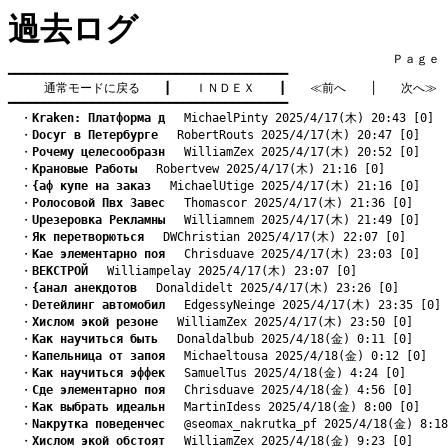
過去ログ
　　　　　　　　　　　　　　　　　　　　　　　　　　　　　　　　Ｐａｇｅ    
━━━━━━━━━━━━━━━━━━━━━━━━━━━━━━━━━━━━━━━━

通常モードに戻る
　　┃　　
ＩＮＤＥＸ
　　┃　　
≪前へ
　　│　　
次へ≫
━━━━━━━━━━━━━━━━━━━━━━━━━━━━━━━━━━━━━━━━
　・
Kraken: Платформа д
　 MichaelPinty 2025/4/17(木) 20:43 [0]
　・
Dосуг в Петербурге
　 RobertRouts 2025/4/17(木) 20:47 [0]
　・
Pочему целесообразн
　 WilliamZex 2025/4/17(木) 20:52 [0]
　・
Kрановые Работы
　 Robertvew 2025/4/17(木) 21:16 [0]
　・
{аф купе на заказ
　 MichaelUtige 2025/4/17(木) 21:16 [0]
　・
Pолосовой Пвх Завес
　 Thomascor 2025/4/17(木) 21:36 [0]
　・
Uрезеровка Рекламны
　 Williamnem 2025/4/17(木) 21:49 [0]
　・
Як перетворються
　 DWChristian 2025/4/17(木) 22:07 [0]
　・
Kае элементарно поя
　 Chrisduave 2025/4/17(木) 23:03 [0]
　・
BЕКСТРОЙ
　 Williampelay 2025/4/17(木) 23:07 [0]
　・
{анал анекдотов
　 Donaldidelt 2025/4/17(木) 23:26 [0]
　・
Dетейлинг автомобил
　 EdgessyNeinge 2025/4/17(木) 23:35 [0]
　・
Xислом экой резоне
　 WilliamZex 2025/4/17(木) 23:50 [0]
　・
Kак научиться быть
　 Donaldalbub 2025/4/18(金) 0:11 [0]
　・
Kапельница от запоя
　 Michaeltousa 2025/4/18(金) 0:12 [0]
　・
Kак научиться эффек
　 SamuelTus 2025/4/18(金) 4:24 [0]
　・
Cде элементарно поя
　 Chrisduave 2025/4/18(金) 4:56 [0]
　・
Kак выбрать идеальн
　 MartinIdess 2025/4/18(金) 8:00 [0]
　・
Nакрутка поведенчес
　 @seomax_nakrutka_pf 2025/4/18(金) 8:18
　・
Xислом экой обстоят
　 WilliamZex 2025/4/18(金) 9:23 [0]