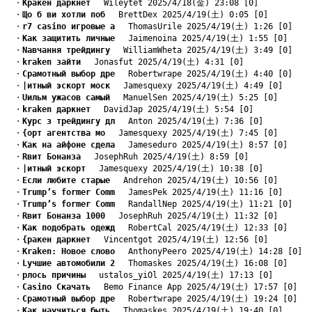
　・
Kракен даркнет
　 Wileytet 2025/4/18(金) 23:08 [0]
　・
Що б ви хотли поб
　 BrettDex 2025/4/19(土) 0:05 [0]
　・
r7 casino игровые а
　 ThomasUrile 2025/4/19(土) 1:26 [0]
　・
Kак защитить личные
　 Jaimenoina 2025/4/19(土) 1:55 [0]
　・
Nавчання трейдингу
　 WilliamWheta 2025/4/19(土) 3:49 [0]
　・
kraken зайти
　 Jonasfut 2025/4/19(土) 4:31 [0]
　・
Cрамотный выбор дре
　 Robertwrape 2025/4/19(土) 4:40 [0]
　・
|итный эскорт моск
　 Jamesquexy 2025/4/19(土) 4:49 [0]
　・
Uильм ужасов самый
　 ManuelSen 2025/4/19(土) 5:25 [0]
　・
kraken даркнет
　 DavidJap 2025/4/19(土) 5:54 [0]
　・
Kурс з трейдингу дл
　 Anton 2025/4/19(土) 7:36 [0]
　・
{орт агентства мо
　 Jamesquexy 2025/4/19(土) 7:45 [0]
　・
Kак на айфоне сдела
　 Jameseduro 2025/4/19(土) 8:57 [0]
　・
Rвит Бонанза
　 JosephRuh 2025/4/19(土) 8:59 [0]
　・
|итный эскорт
　 Jamesquexy 2025/4/19(土) 10:38 [0]
　・
Eсли любите старые
　 Andrehon 2025/4/19(土) 10:56 [0]
　・
Trump’s former Comm
　 JamesPek 2025/4/19(土) 11:16 [0]
　・
Trump’s former Comm
　 RandallNep 2025/4/19(土) 11:21 [0]
　・
Rвит Бонанза 1000
　 JosephRuh 2025/4/19(土) 11:32 [0]
　・
Kак подобрать одежд
　 RobertCal 2025/4/19(土) 12:33 [0]
　・
{ракен даркнет
　 Vincentgot 2025/4/19(土) 12:56 [0]
　・
Kraken: Новое слово
　 AnthonyPeero 2025/4/19(土) 14:28 [0]
　・
Lучшие автомобили 2
　 Thomaskes 2025/4/19(土) 16:08 [0]
　・
pлось причины
　 ustalos_yiOl 2025/4/19(土) 17:13 [0]
　・
Casino Скачать
　 Bemo Finance App 2025/4/19(土) 17:57 [0]
　・
Cрамотный выбор дре
　 Robertwrape 2025/4/19(土) 19:24 [0]
　・
Kак научиться быть
　 Thomaskes 2025/4/19(土) 19:40 [0]