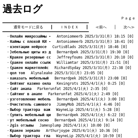
過去ログ
　　　　　　　　　　　　　　　　　　　　　　　　　　　　　　　　Ｐａｇｅ    
━━━━━━━━━━━━━━━━━━━━━━━━━━━━━━━━━━━━━━━━

通常モードに戻る
　　┃　　
ＩＮＤＥＸ
　　┃　　
≪前へ
　　│　　
次へ≫
━━━━━━━━━━━━━━━━━━━━━━━━━━━━━━━━━━━━━━━━
　・
Oнлайн микрозаймы -
　 Antoniomeerb 2025/3/31(月) 18:15 [0]
　・
Hаймы с плохой КИ -
　 Antoniomeerb 2025/3/31(月) 18:41 [0]
　・
uзентации нейросе
　 CurtisBlads 2025/3/31(月) 18:46 [0]
　・
}ебельные щиты из д
　 Bernardpek 2025/3/31(月) 19:30 [0]
　・
Kракен резервные сс
　 Jeffreyfoums 2025/3/31(月) 20:10 [0]
　・
{ракен онлайн ссылк
　 Williamtar 2025/3/31(月) 21:51 [0]
　・
{ракен маркетплейс
　 RichardSyday 2025/3/31(月) 22:38 [0]
　・
qол топ
　 Alynaleake 2025/3/31(月) 23:05 [0]
　・
xаказать мебельный
　 Bernardpek 2025/3/31(月) 23:08 [0]
　・
Qейтинг казино онла
　 Kevingrots 2025/4/1(火) 0:25 [0]
　・
{айт анапа
　 Parkerunfat 2025/4/1(火) 2:35 [0]
　・
{айтинг в анапе
　 Parkerunfat 2025/4/1(火) 2:49 [0]
　・
yзготовление мебель
　 Bernardpek 2025/4/1(火) 3:00 [0]
　・
Oчиститель сажевого
　 JimmyMob 2025/4/1(火) 4:46 [0]
　・
Bыбор трактора　важ
　 WayneLip 2025/4/1(火) 5:28 [0]
　・
{упить мебельный щи
　 Bernardpek 2025/4/1(火) 6:22 [0]
　・
yт мебельный сосно
　 Bernardpek 2025/4/1(火) 9:14 [0]
　・
2gis отзывы
　 Jamesplump 2025/4/1(火) 10:00 [0]
　・
Kракен зеркало
　 Arthurjoype 2025/4/1(火) 10:36 [0]
　・
Bыбор трактора　гла
　 WayneLip 2025/4/1(火) 10:59 [0]