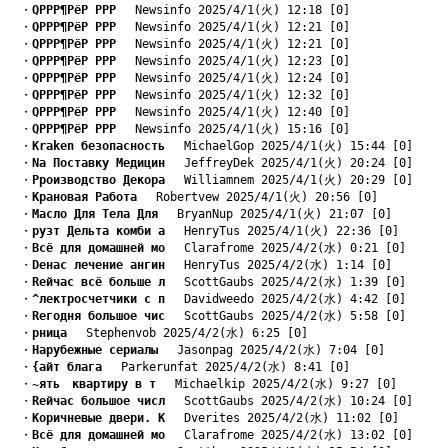
　・
QРРР¶РёР РРР
　 Newsinfo 2025/4/1(火) 12:18 [0]
　・
QРРР¶РёР РРР
　 Newsinfo 2025/4/1(火) 12:21 [0]
　・
QРРР¶РёР РРР
　 Newsinfo 2025/4/1(火) 12:21 [0]
　・
QРРР¶РёР РРР
　 Newsinfo 2025/4/1(火) 12:23 [0]
　・
QРРР¶РёР РРР
　 Newsinfo 2025/4/1(火) 12:24 [0]
　・
QРРР¶РёР РРР
　 Newsinfo 2025/4/1(火) 12:32 [0]
　・
QРРР¶РёР РРР
　 Newsinfo 2025/4/1(火) 12:40 [0]
　・
QРРР¶РёР РРР
　 Newsinfo 2025/4/1(火) 15:16 [0]
　・
Kraken безопасность
　 MichaelGop 2025/4/1(火) 15:44 [0]
　・
Nа Поставку Медицин
　 JeffreyDek 2025/4/1(火) 20:24 [0]
　・
Pроизводство Декора
　 Williamnem 2025/4/1(火) 20:29 [0]
　・
Kрановая Работа
　 Robertvew 2025/4/1(火) 20:56 [0]
　・
Mасло Для Тела Для
　 BryanNup 2025/4/1(火) 21:07 [0]
　・
pузт Дельта комби а
　 HenryTus 2025/4/1(火) 22:36 [0]
　・
Bсё для домашней мо
　 Clarafrome 2025/4/2(水) 0:21 [0]
　・
Dенас лечение ангин
　 HenryTus 2025/4/2(水) 1:14 [0]
　・
Rейчас всё больше л
　 ScottGaubs 2025/4/2(水) 1:39 [0]
　・
^лектросчетчики с п
　 Davidweedo 2025/4/2(水) 4:42 [0]
　・
Rегодня большое чис
　 ScottGaubs 2025/4/2(水) 5:58 [0]
　・
pница
　 Stephenvob 2025/4/2(水) 6:25 [0]
　・
Hарубежные сериалы
　 Jasonpag 2025/4/2(水) 7:04 [0]
　・
{айт блага
　 Parkerunfat 2025/4/2(水) 8:41 [0]
　・
~ять　квартиру в т
　 Michaelkip 2025/4/2(水) 9:27 [0]
　・
Rейчас большое числ
　 ScottGaubs 2025/4/2(水) 10:24 [0]
　・
Kоричневые двери. К
　 Dverites 2025/4/2(水) 11:02 [0]
　・
Bсё для домашней мо
　 Clarafrome 2025/4/2(水) 13:02 [0]