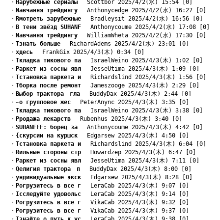
　・
Hарубежные сериалы
　 Scottbor 2025/4/2(水) 15:54 [0]
　・
Nавчання трейдингу
　 Anthonycedge 2025/4/2(水) 16:27 [0]
　・
Rмотреть зарубежные
　 Bradleysit 2025/4/2(水) 16:56 [0]
　・
B тени звёзд SUHANF
　 Anthonycoume 2025/4/2(水) 17:08 [0]
　・
Nавчання трейдингу
　 WilliamWheta 2025/4/2(水) 17:30 [0]
　・
Tзнать больше
　 RichardAdems 2025/4/2(水) 23:01 [0]
　・
xдесь
　 FrankGix 2025/4/3(木) 0:34 [0]
　・
Tкладка тикового па
　 IsraelWeino 2025/4/3(木) 1:02 [0]
　・
Pаркет из сосны явл
　 JesseUtima 2025/4/3(木) 1:09 [0]
　・
Tстановка паркета и
　 Richardslind 2025/4/3(木) 1:56 [0]
　・
Tборка после ремонт
　 Jameszooge 2025/4/3(木) 2:29 [0]
　・
Bыбор трактора　гла
　 BuddyDax 2025/4/3(木) 2:44 [0]
　・
~о групповое жес
　 PeterAnync 2025/4/3(木) 3:35 [0]
　・
Tкладка тикового па
　 IsraelWeino 2025/4/3(木) 3:38 [0]
　・
Pродажа лекарств
　 Rubenhus 2025/4/3(木) 3:40 [0]
　・
SUHANFFF: борец за
　 Anthonycoume 2025/4/3(木) 4:42 [0]
　・
{скурсии на куршск
　 Edgarsew 2025/4/3(木) 4:50 [0]
　・
Tстановка паркета и
　 Richardslind 2025/4/3(木) 6:04 [0]
　・
Rильные стороны стр
　 Howardzep 2025/4/3(木) 6:47 [0]
　・
Pаркет из сосны явл
　 JesseUtima 2025/4/3(木) 7:11 [0]
　・
Qелигия трактора　п
　 BuddyDax 2025/4/3(木) 8:00 [0]
　・
yндивидуальные экск
　 Edgarsew 2025/4/3(木) 8:28 [0]
　・
Pогрузитесь в все г
　 LeraCab 2025/4/3(木) 9:07 [0]
　・
Iсследуйте удовольс
　 LeraCab 2025/4/3(木) 9:14 [0]
　・
Pогрузитесь в все г
　 VikaCab 2025/4/3(木) 9:32 [0]
　・
Pогрузитесь в все г
　 VikaCab 2025/4/3(木) 9:37 [0]
　・
Tзнайте о путь к ус
　 LeraCab 2025/4/3(木) 9:38 [0]