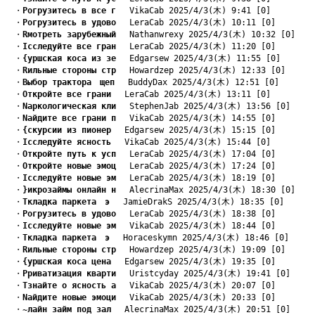
　・
Pогрузитесь в все г
　 VikaCab 2025/4/3(木) 9:41 [0]
　・
Pогрузитесь в удово
　 LeraCab 2025/4/3(木) 10:11 [0]
　・
Rмотреть зарубежный
　 Nathanwrexy 2025/4/3(木) 10:32 [0]
　・
Iсследуйте все гран
　 LeraCab 2025/4/3(木) 11:20 [0]
　・
{уршская коса из зе
　 Edgarsew 2025/4/3(木) 11:55 [0]
　・
Rильные стороны стр
　 Howardzep 2025/4/3(木) 12:33 [0]
　・
Bыбор трактора　щеп
　 BuddyDax 2025/4/3(木) 12:51 [0]
　・
Oткройте все грани
　 LeraCab 2025/4/3(木) 13:11 [0]
　・
Nаркологическая кли
　 StephenJab 2025/4/3(木) 13:56 [0]
　・
Nайдите все грани п
　 VikaCab 2025/4/3(木) 14:55 [0]
　・
{скурсии из пионер
　 Edgarsew 2025/4/3(木) 15:15 [0]
　・
Iсследуйте ясность
　 VikaCab 2025/4/3(木) 15:44 [0]
　・
Oткройте путь к усп
　 LeraCab 2025/4/3(木) 17:04 [0]
　・
Oткройте новые эмоц
　 LeraCab 2025/4/3(木) 17:24 [0]
　・
Iсследуйте новые эм
　 LeraCab 2025/4/3(木) 18:19 [0]
　・
}икрозаймы онлайн н
　 AlecrinaMax 2025/4/3(木) 18:30 [0]
　・
Tкладка паркета　э
　 JamieDrakS 2025/4/3(木) 18:35 [0]
　・
Pогрузитесь в удово
　 LeraCab 2025/4/3(木) 18:38 [0]
　・
Iсследуйте новые эм
　 VikaCab 2025/4/3(木) 18:44 [0]
　・
Tкладка паркета　э
　 Horaceskymn 2025/4/3(木) 18:46 [0]
　・
Rильные стороны стр
　 Howardzep 2025/4/3(木) 19:09 [0]
　・
{уршская коса цена
　 Edgarsew 2025/4/3(木) 19:35 [0]
　・
Pриватизация кварти
　 Uristcyday 2025/4/3(木) 19:41 [0]
　・
Tзнайте о ясность а
　 VikaCab 2025/4/3(木) 20:07 [0]
　・
Nайдите новые эмоци
　 VikaCab 2025/4/3(木) 20:33 [0]
　・
~лайн займ под зал
　 AlecrinaMax 2025/4/3(木) 20:51 [0]