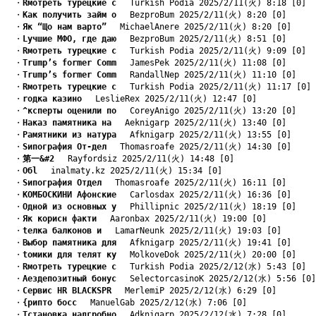
　・
Rмотреть турецкие с
　 Turkish Podia 2025/2/11(火) 8:18 [0]
　・
Kак получить займ о
　 BezproBum 2025/2/11(火) 8:20 [0]
　・
Як “Що нам варто”
　 MichaelAnere 2025/2/11(火) 8:20 [0]
　・
Lучшие МФО, где даю
　 BezproBum 2025/2/11(火) 8:51 [0]
　・
Rмотреть турецкие с
　 Turkish Podia 2025/2/11(火) 9:09 [0]
　・
Trump’s former Comm
　 JamesPek 2025/2/11(火) 11:08 [0]
　・
Trump’s former Comm
　 RandallNep 2025/2/11(火) 11:10 [0]
　・
Rмотреть турецкие с
　 Turkish Podia 2025/2/11(火) 11:17 [0]
　・
rодка казино
　 LeslieRex 2025/2/11(火) 12:47 [0]
　・
^ксперты оценили по
　 CoreyAnigo 2025/2/11(火) 13:20 [0]
　・
Hаказ памятника на
　 Aeknigarp 2025/2/11(火) 13:40 [0]
　・
Pамятники из натура
　 Afknigarp 2025/2/11(火) 13:55 [0]
　・
Sипография От-дел
　 Thomasroafe 2025/2/11(火) 14:30 [0]
　・
第一&#2
　 Rayfordsiz 2025/2/11(火) 14:48 [0]
　・
Oбl
　 inalmaty.kz 2025/2/11(火) 15:34 [0]
　・
Sипография Отдел
　 Thomasroafe 2025/2/11(火) 16:11 [0]
　・
KОМБОСКИНИ Афонские
　 Carlosdax 2025/2/11(火) 16:36 [0]
　・
Oдной из основных у
　 Phillipnic 2025/2/11(火) 18:19 [0]
　・
Як корисн факти
　 Aaronbax 2025/2/11(火) 19:00 [0]
　・
tелка балконов и
　 LamarNeunk 2025/2/11(火) 19:03 [0]
　・
Bыбор памятника для
　 Afknigarp 2025/2/11(火) 19:41 [0]
　・
tомики для телят ку
　 MolkoveDok 2025/2/11(火) 20:00 [0]
　・
Rмотреть турецкие с
　 Turkish Podia 2025/2/12(水) 5:43 [0]
　・
Aездепозитный бонус
　 SelectorcasinoK 2025/2/12(水) 5:56 [0]
　・
Сервис HR BLACKSPR
　 MerlemiP 2025/2/12(水) 6:29 [0]
　・
{рипто босс
　 ManuelGab 2025/2/12(水) 7:06 [0]
　・
Tстановка надгробно
　 Adknigarp 2025/2/12(水) 7:28 [0]