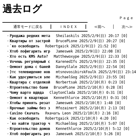
過去ログ
　　　　　　　　　　　　　　　　　　　　　　　　　　　　　　　　Ｐａｇｅ    
━━━━━━━━━━━━━━━━━━━━━━━━━━━━━━━━━━━━━━━━

通常モードに戻る
　　┃　　
ＩＮＤＥＸ
　　┃　　
≪前へ
　　│　　
次へ≫
━━━━━━━━━━━━━━━━━━━━━━━━━━━━━━━━━━━━━━━━
　・
Pродажа редких мета
　 Sheilaskils 2025/2/9(日) 20:17 [0]
　・
Kвартиры от застрой
　 BrucePLone 2025/2/9(日) 20:27 [0]
　・
`ко освободить
　 Robertgaick 2025/2/9(日) 21:52 [0]
　・
Xтоб пофигарить игр
　 Jameswek 2025/2/9(日) 22:08 [0]
　・
Xто есть KMS Auto?
　 Matthewoxype 2025/2/9(日) 22:33 [0]
　・
Vочешь регулярный с
　 KarenedIfs 2025/2/9(日) 22:35 [0]
　・
Qемонт дома с баней
　 DannySlale 2025/2/9(日) 22:54 [0]
　・
}тс телевидение нов
　 mtsnovosibirskFoulk 2025/2/9(日) 23:14
　・
Kак удосужиться эле
　 MichaelGog 2025/2/9(日) 23:55 [0]
　・
Kвартира с отделкой
　 Norbertsak 2025/2/10(月) 0:23 [0]
　・
Rтроительство бани
　 BrucePLone 2025/2/10(月) 0:28 [0]
　・
Чому варто вдвда
　 ClaytonClada 2025/2/10(月) 0:31 [0]
　・
Qемонт в квартирах
　 Kennethlurce 2025/2/10(月) 0:31 [0]
　・
Xтобы принять резат
　 Jameswek 2025/2/10(月) 1:48 [0]
　・
Rрочные займы без з
　 Mfozainert 2025/2/10(月) 2:13 [0]
　・
Casino Скачать
　 Rкачать Leon 2025/2/10(月) 2:16 [0]
　・
Kак освободить
　 Robertgaick 2025/2/10(月) 4:20 [0]
　・
`ко найти трактор ч
　 MichaelGog 2025/2/10(月) 5:07 [0]
　・
Rтроительство домов
　 Kennethlurce 2025/2/10(月) 5:12 [0]
　・
Xтоб пофигарить рез
　 Jameswek 2025/2/10(月) 5:26 [0]