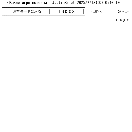
　・
Kакие игры полезны
　 JustinBriet 2025/2/13(木) 0:40 [0]
━━━━━━━━━━━━━━━━━━━━━━━━━━━━━━━━━━━━━━━━

通常モードに戻る
　　┃　　
ＩＮＤＥＸ
　　┃　　
≪前へ
　　│　　
次へ≫
━━━━━━━━━━━━━━━━━━━━━━━━━━━━━━━━━━━━━━━━

　　　　　　　　　　　　　　　　　　　　　　　　　　　　　　　　Ｐａｇｅ    