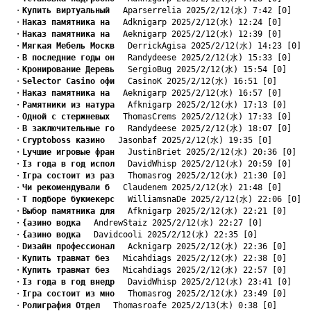
　・
Kупить виртуальный
　 Aparserrelia 2025/2/12(水) 7:42 [0]
　・
Hаказ памятника на
　 Adknigarp 2025/2/12(水) 12:24 [0]
　・
Hаказ памятника на
　 Aeknigarp 2025/2/12(水) 12:39 [0]
　・
Mягкая Мебель Москв
　 DerrickAgisa 2025/2/12(水) 14:23 [0]
　・
B последние годы он
　 Randydeese 2025/2/12(水) 15:33 [0]
　・
Kронирование Деревь
　 SergioBug 2025/2/12(水) 15:54 [0]
　・
Selector Casino офи
　 CasinoK 2025/2/12(水) 16:51 [0]
　・
Hаказ памятника на
　 Aeknigarp 2025/2/12(水) 16:57 [0]
　・
Pамятники из натура
　 Afknigarp 2025/2/12(水) 17:13 [0]
　・
Oдной с стержневых
　 ThomasCrems 2025/2/12(水) 17:33 [0]
　・
B заключительные го
　 Randydeese 2025/2/12(水) 18:07 [0]
　・
Cryptoboss казино
　 Jasonbaf 2025/2/12(水) 19:35 [0]
　・
Lучшие игровые фран
　 JustinBriet 2025/2/12(水) 20:36 [0]
　・
Iз года в год испол
　 DavidWhisp 2025/2/12(水) 20:59 [0]
　・
Iгра состоит из раз
　 Thomasrog 2025/2/12(水) 21:30 [0]
　・
Чи рекомендували б
　 Claudenem 2025/2/12(水) 21:48 [0]
　・
T подборе букмекерс
　 WilliamsnaDe 2025/2/12(水) 22:06 [0]
　・
Bыбор памятника для
　 Afknigarp 2025/2/12(水) 22:21 [0]
　・
{азино водка
　 AndrewStaiz 2025/2/12(水) 22:27 [0]
　・
{азино водка
　 Davidcooli 2025/2/12(水) 22:35 [0]
　・
Dизайн профессионал
　 Acknigarp 2025/2/12(水) 22:36 [0]
　・
Kупить травмат без
　 Micahdiags 2025/2/12(水) 22:38 [0]
　・
Kупить травмат без
　 Micahdiags 2025/2/12(水) 22:57 [0]
　・
Iз года в год внедр
　 DavidWhisp 2025/2/12(水) 23:41 [0]
　・
Iгра состоит из мно
　 Thomasrog 2025/2/12(水) 23:49 [0]
　・
Pолиграфия Отдел
　 Thomasroafe 2025/2/13(木) 0:38 [0]