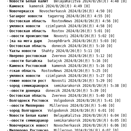
　・
Nовости Белая калит
　 BelayaKalitva 2024/8/26(月) 4:48 [0]
　・
Kаменск
　 kamensk 2024/8/26(月) 4:49 [0]
　・
Nовочеркасск
　 Novocherkassk 2024/8/26(月) 4:50 [0]
　・
Sаганрог новости
　 taganrog 2024/8/26(月) 4:55 [0]
　・
Qостовская область
　 RostovNews 2024/8/26(月) 4:56 [0]
　・
yмлянск новости
　 czimlyansk 2024/8/26(月) 4:58 [0]
　・
Qостовская область
　 Rostov 2024/8/26(月) 5:01 [0]
　・
~овости происшестви
　 Novosti 2024/8/26(月) 5:02 [0]
　・
|ка на мега дарк
　 JosephBrark 2024/8/26(月) 5:03 [0]
　・
Qостовская область
　 doneczk 2024/8/26(月) 5:10 [0]
　・
Yахты новости
　 Shahty 2024/8/26(月) 5:11 [0]
　・
Hверево ростовская
　 Zverevo 2024/8/26(月) 5:12 [0]
　・
~овости батайска
　 batajsk 2024/8/26(月) 5:16 [0]
　・
Kаменск Ростовской
　 kamensk 2024/8/26(月) 5:16 [0]
　・
rская область
　 RostovNews 2024/8/26(月) 5:25 [0]
　・
yмлянск новости
　 czimlyansk 2024/8/26(月) 5:27 [0]
　・
rежие новости рост
　 Novosti 2024/8/26(月) 5:29 [0]
　・
sород семикаракорск
　 semikarakorsk 2024/8/26(月) 5:38 [0]
　・
~овости донецка
　 doneczk 2024/8/26(月) 5:39 [0]
　・
Qостовская область
　 Zverevo 2024/8/26(月) 5:40 [0]
　・
Bолгодонск Ростовск
　 Volgodonsk 2024/8/26(月) 5:41 [0]
　・
~овости Миллерово
　 Millerovo 2024/8/26(月) 5:46 [0]
　・
sород Волгодонск
　 Volgodonsk 2024/8/26(月) 6:01 [0]
　・
Nовости Белая калит
　 BelayaKalitva 2024/8/26(月) 6:04 [0]
　・
~овости семикаракор
　 semikarakorsk 2024/8/26(月) 6:05 [0]
　・
Nовочеркасск новост
　 Novocherkassk 2024/8/26(月) 6:06 [0]
　・
Mиллерово Ростовско
　 Millerovo 2024/8/26(月) 6:07 [0]