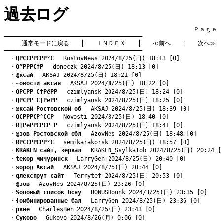
過去ログ
　　　　　　　　　　　　　　　　　　　　　　　　　　　　　　　　Ｐａｇｅ    
━━━━━━━━━━━━━━━━━━━━━━━━━━━━━━━━━━━━━━━━

通常モードに戻る
　　┃　　
ＩＮＤＥＸ
　　┃　　
≪前へ
　　│　　
次へ≫
━━━━━━━━━━━━━━━━━━━━━━━━━━━━━━━━━━━━━━━━
　・
QРССРРСРР°С
　 RostovNews 2024/8/25(日) 18:13 [0]
　・
Q”РРРС†Р
　 doneczk 2024/8/25(日) 18:13 [0]
　・
@ксай
　 AKSAJ 2024/8/25(日) 18:21 [0]
　・
~овости аксая
　 AKSAJ 2024/8/25(日) 18:22 [0]
　・
QРСРР С†РёРР
　 czimlyansk 2024/8/25(日) 18:24 [0]
　・
QРСРР С†РёРР
　 czimlyansk 2024/8/25(日) 18:25 [0]
　・
@ксай Ростовской об
　 AKSAJ 2024/8/25(日) 18:39 [0]
　・
QСРРРСР°ССР
　 Novosti 2024/8/25(日) 18:40 [0]
　・
R†РёРРСРСР Р
　 czimlyansk 2024/8/25(日) 18:41 [0]
　・
@зов Ростовской обл
　 AzovNes 2024/8/25(日) 18:48 [0]
　・
RРССРРСРР°С
　 semikarakorsk 2024/8/25(日) 18:57 [0]
　・
KRAKEN сайт, зеркал
　 KRAKEN_SsylkaTob 2024/8/25(日) 20:24 [
　・
tекор мичуринск
　 LarryGen 2024/8/25(日) 20:40 [0]
　・
sород Аксай
　 AKSAJ 2024/8/25(日) 20:44 [0]
　・
qлекспрут сайт
　 Terrytef 2024/8/25(日) 20:53 [0]
　・
@зов
　 AzovNes 2024/8/25(日) 23:26 [0]
　・
Sоповый список бону
　 BONUSDounk 2024/8/25(日) 23:35 [0]
　・
{омбинированные бал
　 LarryGen 2024/8/25(日) 23:36 [0]
　・
pкне
　 CharlesBen 2024/8/25(日) 23:43 [0]
　・
Cуково
　 Gukovo 2024/8/26(月) 0:06 [0]