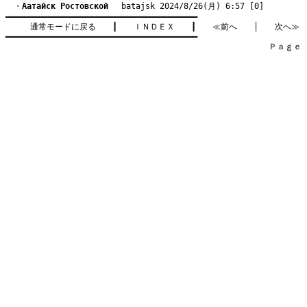
　・
Aатайск Ростовской
　 batajsk 2024/8/26(月) 6:57 [0]
━━━━━━━━━━━━━━━━━━━━━━━━━━━━━━━━━━━━━━━━

通常モードに戻る
　　┃　　
ＩＮＤＥＸ
　　┃　　
≪前へ
　　│　　
次へ≫
━━━━━━━━━━━━━━━━━━━━━━━━━━━━━━━━━━━━━━━━

　　　　　　　　　　　　　　　　　　　　　　　　　　　　　　　　Ｐａｇｅ    