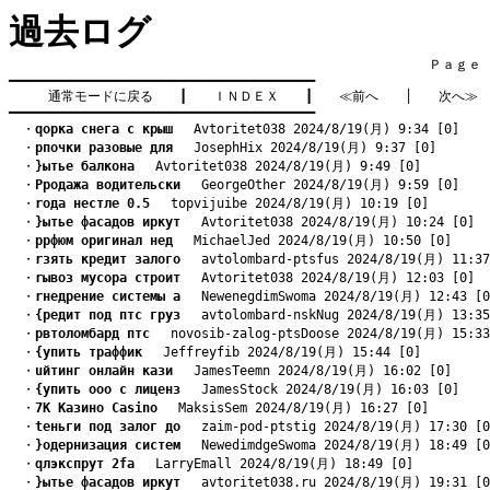
過去ログ
　　　　　　　　　　　　　　　　　　　　　　　　　　　　　　　　Ｐａｇｅ    
━━━━━━━━━━━━━━━━━━━━━━━━━━━━━━━━━━━━━━━━

通常モードに戻る
　　┃　　
ＩＮＤＥＸ
　　┃　　
≪前へ
　　│　　
次へ≫
━━━━━━━━━━━━━━━━━━━━━━━━━━━━━━━━━━━━━━━━
　・
qорка снега с крыш
　 Avtoritet038 2024/8/19(月) 9:34 [0]
　・
pпочки разовые для
　 JosephHix 2024/8/19(月) 9:37 [0]
　・
}ытье балкона
　 Avtoritet038 2024/8/19(月) 9:49 [0]
　・
Pродажа водительски
　 GeorgeOther 2024/8/19(月) 9:59 [0]
　・
rода нестле 0.5
　 topvijuibe 2024/8/19(月) 10:19 [0]
　・
}ытье фасадов иркут
　 Avtoritet038 2024/8/19(月) 10:24 [0]
　・
pрфюм оригинал нед
　 MichaelJed 2024/8/19(月) 10:50 [0]
　・
rзять кредит залого
　 avtolombard-ptsfus 2024/8/19(月) 11:37
　・
rывоз мусора строит
　 Avtoritet038 2024/8/19(月) 12:03 [0]
　・
rнедрение системы а
　 NewenegdimSwoma 2024/8/19(月) 12:43 [0
　・
{редит под птс груз
　 avtolombard-nskNug 2024/8/19(月) 13:35
　・
pвтоломбард птс
　 novosib-zalog-ptsDoose 2024/8/19(月) 15:33
　・
{упить траффик
　 Jeffreyfib 2024/8/19(月) 15:44 [0]
　・
uйтинг онлайн кази
　 JamesTeemn 2024/8/19(月) 16:02 [0]
　・
{упить ооо с лиценз
　 JamesStock 2024/8/19(月) 16:03 [0]
　・
7K Казино Casino
　 MaksisSem 2024/8/19(月) 16:27 [0]
　・
tеньги под залог до
　 zaim-pod-ptstig 2024/8/19(月) 17:30 [0
　・
}одернизация систем
　 NewedimdgeSwoma 2024/8/19(月) 18:49 [0
　・
qлэкспрут 2fa
　 LarryEmall 2024/8/19(月) 18:49 [0]
　・
}ытье фасадов иркут
　 avtoritet038.ru 2024/8/19(月) 19:31 [0