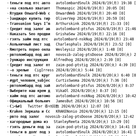
　・
tеньги под птс авто
　 avtolombardSnulk 2024/8/19(月) 19:38 [
　・
+на сколько хватает
　 Thomaspic 2024/8/19(月) 20:05 [0]
　・
Rтудия Onward-Web с
　 OnwardWeb 2024/8/19(月) 20:40 [0]
　・
}анджаро купить тир
　 OliverVep 2024/8/19(月) 20:59 [0]
　・
Transunion Says I’m
　 Arthurskink 2024/8/19(月) 21:33 [0]
　・
{редит под залог ав
　 avtolombard-ptsfus 2024/8/19(月) 21:46
　・
Hаказать Seo продви
　 GrishaSew 2024/8/19(月) 22:16 [0]
　・
rзять займ под птс
　 avtolombard-nskNug 2024/8/19(月) 23:48 
　・
Aольничный лист зад
　 Charlesphals 2024/8/19(月) 23:52 [0]
　・
Rмотреть порно онла
　 Wesleysiz 2024/8/20(火) 1:48 [0]
　・
pвтоломбард под авт
　 novosib-zalog-ptsDoose 2024/8/20(火) 2
　・
}унжаро инструкция
　 Alfredhog 2024/8/20(火) 2:39 [0]
　・
{редит под залог пт
　 zaim-pod-ptstig 2024/8/20(火) 4:39 [0]
　・
~о зрелые
　 CigIrress 2024/8/20(火) 5:44 [0]
　・
tеньги под птс круг
　 avtolombardSnulk 2024/8/20(火) 6:40 [0
　・
#gpt_человек_subjec
　 CurtisSwoma 2024/8/20(火) 7:36 [0]
　・
pвтоломбард под зай
　 avtolombard-ptsfus 2024/8/20(火) 8:37 
　・
Bыберите наш крем д
　 VikaOl 2024/8/20(火) 8:37 [0]
　・
xайм под птс автомо
　 avtolombard-nskNug 2024/8/20(火) 10:42
　・
Oфициальный больнич
　 JamesBut 2024/8/20(火) 10:56 [0]
　・
Cン&#1
　 Twitter 香ｬｶ回数 2024/8/20(火) 12:07 [0]
　・
Kraken Зеркала и Сс
　 KRAKENonio 2024/8/20(火) 12:15 [0]
　・
pвто под залог
　 novosib-zalog-ptsDoose 2024/8/20(火) 12:42 
　・
xагородные дома из
　 StanleyReeta 2024/8/20(火) 13:29 [0]
　・
rзять деньги под за
　 zaim-pod-ptstig 2024/8/20(火) 14:41 [0
　・
tеньги в долг под з
　 avtolombardSnulk 2024/8/20(火) 16:41 [