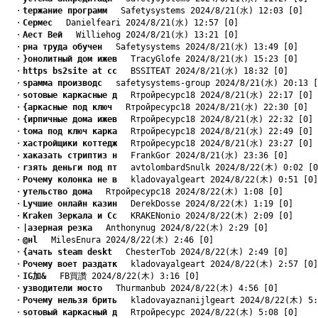
　・
tержание программ
　 Safetysystems 2024/8/21(水) 12:03 [0]
　・
Cермес
　 Danielfeari 2024/8/21(水) 12:57 [0]
　・
Aест Вей
　 Williehog 2024/8/21(水) 13:21 [0]
　・
pна труда обучен
　 Safetysystems 2024/8/21(水) 13:49 [0]
　・
}онолитный дом ижев
　 TracyGlofe 2024/8/21(水) 15:23 [0]
　・
https bs2site at сс
　 BSSITEAT 2024/8/21(水) 18:32 [0]
　・
sрамма производс
　 safetysystems-group 2024/8/21(水) 20:13 [
　・
sотовые каркасные д
　 Rтройресурс18 2024/8/21(水) 22:17 [0]
　・
{аркасные под ключ
　 Rтройресурс18 2024/8/21(水) 22:30 [0]
　・
{ирпичные дома ижев
　 Rтройресурс18 2024/8/21(水) 22:32 [0]
　・
tома под ключ карка
　 Rтройресурс18 2024/8/21(水) 22:49 [0]
　・
xастройщики коттедж
　 Rтройресурс18 2024/8/21(水) 23:27 [0]
　・
xаказать стриптиз н
　 FrankGor 2024/8/21(水) 23:36 [0]
　・
rзять деньги под пт
　 avtolombardSnulk 2024/8/22(木) 0:02 [0
　・
Pочему колонка не в
　 kladovayalgeart 2024/8/22(木) 0:51 [0]
　・
yтельство дома
　 Rтройресурс18 2024/8/22(木) 1:08 [0]
　・
Lучшие онлайн казин
　 DerekDosse 2024/8/22(木) 1:19 [0]
　・
Kraken Зеркала и Сс
　 KRAKENonio 2024/8/22(木) 2:09 [0]
　・
|азерная резка
　 Anthonynug 2024/8/22(木) 2:29 [0]
　・
@нl
　 MilesEnura 2024/8/22(木) 2:46 [0]
　・
{ачать steam deskt
　 ChesterTob 2024/8/22(木) 2:49 [0]
　・
Pочему воет раздатк
　 kladovayalgeart 2024/8/22(木) 2:57 [0]
　・
IG加&
　 FB買讚 2024/8/22(木) 3:16 [0]
　・
yзводители мосто
　 Thurmanbub 2024/8/22(木) 4:56 [0]
　・
Pочему нельзя брить
　 kladovayaznanijlgeart 2024/8/22(木) 5:
　・
sотовый каркасный д
　 Rтройресурс 2024/8/22(木) 5:08 [0]