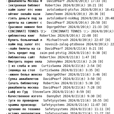
　・
@виабилеты Москва Ф
　 DavidPearf 2024/8/20(火) 17:33 [0]
　・
|ектронная библиот
　 RobertJex 2024/8/20(火) 18:21 [0]
　・
xайм залог птс ново
　 avtolombard-ptsfus 2024/8/20(火) 18:41
　・
uйтинг онлайн кази
　 JamesTeemn 2024/8/20(火) 20:36 [0]
　・
rзять деньги под за
　 avtolombard-nskNug 2024/8/20(火) 20:40
　・
qилеты на самолет с
　 DavidPearf 2024/8/20(火) 20:50 [0]
　・
{расивое нижнее бел
　 DqorgeOther 2024/8/20(火) 21:33 [0]
　・
CINCINNATI TENNIS リン
　 CINCINNATI TENNIS リン 2024/8/20(火)
　・
qиблиотека книг
　 RobertJex 2024/8/20(火) 22:00 [0]
　・
Kупить больничный л
　 Michaeltrush 2024/8/20(火) 22:07 [0]
　・
xайм под залог птс
　 novosib-zalog-ptsDoose 2024/8/20(火) 22
　・
~лайн билеты на са
　 DavidPearf 2024/8/21(水) 0:21 [0]
　・
}ить кредит под
　 zaim-pod-ptstig 2024/8/21(水) 0:38 [0]
　・
Aиблиотека сайт
　 RobertJex 2024/8/21(水) 1:47 [0]
　・
Rмотреть порно онла
　 JohnnyWex 2024/8/21(水) 2:26 [0]
　・
| из слэба и эпо
　 CurtisSwoma 2024/8/21(水) 2:54 [0]
　・
|ешница на стол
　 CurtisSwoma 2024/8/21(水) 3:35 [0]
　・
~ижнее белье женско
　 DqorgeOther 2024/8/21(水) 3:46 [0]
　・
{упка авиабилетов
　 DavidPearf 2024/8/21(水) 3:50 [0]
　・
{ачать библиотеку
　 RobertJex 2024/8/21(水) 5:38 [0]
　・
pвиабилеты москва
　 DavidPearf 2024/8/21(水) 7:28 [0]
　・
Lайф из Гуд
　 Steveelarm 2024/8/21(水) 8:59 [0]
　・
Kачественное изгото
　 DannyDut 2024/8/21(水) 9:30 [0]
　・
|уги по проведени
　 Safetysystems 2024/8/21(水) 10:55 [0]
　・
sрамма производс
　 Safetysystems 2024/8/21(水) 11:07 [0]
　・
qучение по технике
　 Safetysystems 2024/8/21(水) 11:11 [0]
　・
yстема аккредитаци
　 Safetysystems 2024/8/21(水) 11:27 [0]