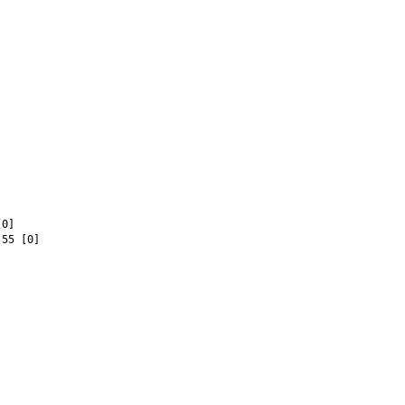
]
[0]
55 [0]