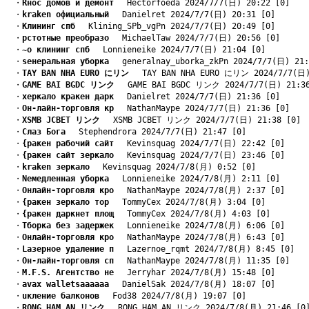
　・
Rнос домов и демонт
　 Hectorfoeda 2024/7/7(日) 20:22 [0]
　・
kraken официальный
　 Danielret 2024/7/7(日) 20:31 [0]
　・
Kлининг спб
　 Klining_SPb_vgPn 2024/7/7(日) 20:49 [0]
　・
pстотные преобразо
　 MichaelTaw 2024/7/7(日) 20:56 [0]
　・
~о клининг спб
　 Lonnieneike 2024/7/7(日) 21:04 [0]
　・
sенеральная уборка
　 generalnay_uborka_zkPn 2024/7/7(日) 21:
　・
TAY BAN NHA EURO にリン
　 TAY BAN NHA EURO にリン 2024/7/7(日)
　・
GAME BAI BGDC リンク
　 GAME BAI BGDC リンク 2024/7/7(日) 21:36
　・
xеркало кракен дарк
　 Danielret 2024/7/7(日) 21:36 [0]
　・
Oн-лайн-торговля кр
　 NathanMaype 2024/7/7(日) 21:36 [0]
　・
XSMB JCBET リンク
　 XSMB JCBET リンク 2024/7/7(日) 21:38 [0]
　・
Cлаз Бога
　 Stephendrora 2024/7/7(日) 21:47 [0]
　・
{ракен рабочий сайт
　 Kevinsquag 2024/7/7(日) 22:42 [0]
　・
{ракен сайт зеркало
　 Kevinsquag 2024/7/7(日) 23:46 [0]
　・
kraken зеркало
　 Kevinsquag 2024/7/8(月) 0:52 [0]
　・
Nемедленная уборка
　 Lonnieneike 2024/7/8(月) 2:11 [0]
　・
Oнлайн-торговля кро
　 NathanMaype 2024/7/8(月) 2:37 [0]
　・
{ракен зеркало тор
　 TommyCex 2024/7/8(月) 3:04 [0]
　・
{ракен даркнет площ
　 TommyCex 2024/7/8(月) 4:03 [0]
　・
Tборка без задержек
　 Lonnieneike 2024/7/8(月) 6:06 [0]
　・
Oнлайн-торговля кро
　 NathanMaype 2024/7/8(月) 6:43 [0]
　・
Lазерное удаление п
　 Lazernoe_rqmt 2024/7/8(月) 8:45 [0]
　・
Oн-лайн-торговля сп
　 NathanMaype 2024/7/8(月) 11:35 [0]
　・
M.F.S. Агентство не
　 Jerryhar 2024/7/8(月) 15:48 [0]
　・
avax walletsаааааа
　 DanielSak 2024/7/8(月) 18:07 [0]
　・
uкление балконов
　 Fod38 2024/7/8(月) 19:07 [0]
　・
RONG HAM AN リンク
　 RONG HAM AN リンク 2024/7/8(月) 21:46 [0