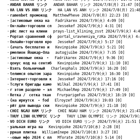
　・
ANDAR BAHAR リンク
　 ANDAR BAHAR リンク 2024/7/8(月) 21:47 [0
　・
HA LAN VS ANH リンク
　 HA LAN VS ANH リンク 2024/7/8(月) 21:48
　・
ramenbet промокод
　 MatthewPheve 2024/7/8(月) 22:23 [0]
　・
|астиковые окна на
　 Fadrikarex 2024/7/9(火) 4:09 [0]
　・
Oн-лайн-торговля сп
　 Jessekef 2024/7/9(火) 4:31 [0]
　・
pйс лист на клини
　 prays-list_klining_zsst 2024/7/9(火) 4:4
　・
Pортал сравнений сф
　 portal_sravneniya_rzKa 2024/7/9(火) 4:
　・
Oнлайн-торговля кро
　 Jessekef 2024/7/9(火) 5:17 [0]
　・
{ачать бесплатно и
　 Kevinpioke 2024/7/9(火) 5:21 [0]
　・
pмелион Йошкар-Ола
　 autogjuibe 2024/7/9(火) 7:35 [0]
　・
|астиковые окна　-
　 Fadrikarex 2024/7/9(火) 9:36 [0]
　・
qонус код на сентяб
　 Kevinpioke 2024/7/9(火) 11:10 [0]
　・
Bзять больничный
　 Charlesphals 2024/7/9(火) 16:20 [0]
　・
tелимся опытом зара
　 Kevinpioke 2024/7/9(火) 16:30 [0]
　・
Iнтернет-торговля к
　 Jessekef 2024/7/9(火) 17:16 [0]
　・
Tслуги бригады каме
　 Wilkal 2024/7/9(火) 17:41 [0]
　・
r этом разделе - эл
　 MichaelRep 2024/7/9(火) 17:49 [0]
　・
Rетка /　сетка ткан
　 FrurparigeFus 2024/7/9(火) 18:19 [0]
　・
{на иркутск　- fod
　 Elroyzef 2024/7/9(火) 19:03 [0]
　・
pйт для вывода ски
　 Kevinpioke 2024/7/9(火) 21:18 [0]
　・
CHOI NGAU HAM リンク
　 CHOI NGAU HAM リンク 2024/7/9(火) 21:47
　・
THUY LINH OLYMPIC リンク
　 THUY LINH OLYMPIC リンク 2024/7/9(
　・
VO DICH EURO リンク
　 VO DICH EURO リンク 2024/7/9(火) 21:51 
　・
yальная игра на
　 Kevinpioke 2024/7/10(水) 2:28 [0]
　・
pрная плитка
　 WilliamInepe 2024/7/10(水) 3:27 [0]
　・
~овые мфо 2024 с пл
　 Mforate 2024/7/10(水) 5:14 [0]