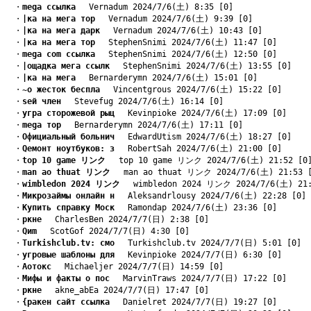
　・
mega ссылка
　 Vernadum 2024/7/6(土) 8:35 [0]
　・
|ка на мега тор
　 Vernadum 2024/7/6(土) 9:39 [0]
　・
|ка на мега дарк
　 Vernadum 2024/7/6(土) 10:43 [0]
　・
|ка на мега тор
　 StephenSnimi 2024/7/6(土) 11:47 [0]
　・
mega com ссылка
　 StephenSnimi 2024/7/6(土) 12:50 [0]
　・
|ощадка мега ссылк
　 StephenSnimi 2024/7/6(土) 13:55 [0]
　・
|ка на мега
　 Bernarderymn 2024/7/6(土) 15:01 [0]
　・
~о жесток беспла
　 Vincentgrous 2024/7/6(土) 15:22 [0]
　・
sей член
　 Stevefug 2024/7/6(土) 16:14 [0]
　・
yгра сторожевой рыц
　 Kevinpioke 2024/7/6(土) 17:09 [0]
　・
mega тор
　 Bernarderymn 2024/7/6(土) 17:11 [0]
　・
Oфициальный больнич
　 EdwardUtism 2024/7/6(土) 18:27 [0]
　・
Qемонт ноутбуков: з
　 RobertSah 2024/7/6(土) 21:00 [0]
　・
top 10 game リンク
　 top 10 game リンク 2024/7/6(土) 21:52 [0
　・
man ao thuat リンク
　 man ao thuat リンク 2024/7/6(土) 21:53 
　・
wimbledon 2024 リンク
　 wimbledon 2024 リンク 2024/7/6(土) 21:
　・
Mикрозаймы онлайн н
　 Aleksandrlousy 2024/7/6(土) 22:28 [0]
　・
Kупить справку Моск
　 Ramondap 2024/7/6(土) 23:36 [0]
　・
pкне
　 CharlesBen 2024/7/7(日) 2:38 [0]
　・
Qиm
　 ScotGof 2024/7/7(日) 4:30 [0]
　・
Turkishclub.tv: смо
　 Turkishclub.tv 2024/7/7(日) 5:01 [0]
　・
yгровые шаблоны для
　 Kevinpioke 2024/7/7(日) 6:30 [0]
　・
Aотокс
　 Michaeljer 2024/7/7(日) 14:59 [0]
　・
Мифы и факты о пос
　 MarvinTraws 2024/7/7(日) 17:22 [0]
　・
pкне
　 akne_abEa 2024/7/7(日) 17:47 [0]
　・
{ракен сайт ссылка
　 Danielret 2024/7/7(日) 19:27 [0]