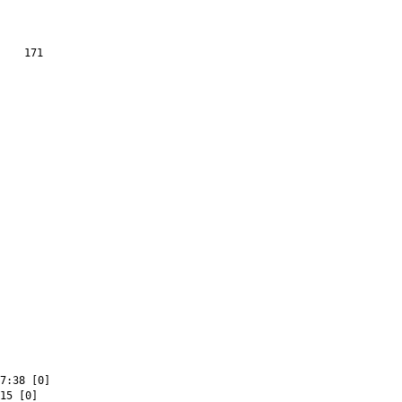
 171

7:38 [0]
15 [0]