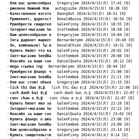
　・
Dля вас целесообраз
　 Gregoryjem 2024/4/15(月) 17:41 [0]
　・
pмелеон Нижний Нов
　 autogjuibe 2024/4/15(月) 18:38 [0]
　・
Kачественное изгото
　 DannyDut 2024/4/15(月) 18:52 [0]
　・
Pривеееет, дорогост
　 DonaldBuina 2024/4/15(月) 18:54 [0]
　・
Pриобрести свидетел
　 GalenFinny 2024/4/15(月) 18:55 [0]
　・
Iнтернет-магазин Se
　 Scottembek 2024/4/15(月) 18:58 [0]
　・
Bам целесообразно н
　 Gregoryjem 2024/4/15(月) 19:04 [0]
　・
}ега даркнет маркет
　 Bernarderymn 2024/4/15(月) 19:49 [0]
　・
Xе, компаньон! Ты и
　 DonaldChien 2024/4/15(月) 19:51 [0]
　・
Kупить билет что ка
　 GalenFinny 2024/4/15(月) 20:02 [0]
　・
Iнет-магазин SeedBa
　 Scottembek 2024/4/15(月) 20:08 [0]
　・
Rпасибо за ваше соо
　 DanielQuata 2024/4/15(月) 20:12 [0]
　・
mega ссылка тор
　 Bernarderymn 2024/4/15(月) 20:44 [0]
　・
Pриобрести флаерс ч
　 GalenFinny 2024/4/15(月) 21:08 [0]
　・
Iнет-магазин SeedBa
　 Scottembek 2024/4/15(月) 21:11 [0]
　・
Dля вас стоит объех
　 Gregoryjem 2024/4/15(月) 21:15 [0]
　・
lich thi dau れま
　 lich thi dau れま 2024/4/15(月) 22:06 [0]
　・
cach danh bai れま
　 cach danh bai れま 2024/4/15(月) 22:07 [
　・
cuoc chau a れま
　 cuoc chau a れま 2024/4/15(月) 22:07 [0]
　・
Kупить билет яко за
　 GalenFinny 2024/4/15(月) 22:16 [0]
　・
Iнтернет-магазин Se
　 Scottembek 2024/4/15(月) 22:22 [0]
　・
Rпасибо за ваше соо
　 DanielQuata 2024/4/15(月) 23:02 [0]
　・
Kупить флаерс о шко
　 GalenFinny 2024/4/15(月) 23:06 [0]
　・
Iнет-магазин SeedBa
　 Scottembek 2024/4/15(月) 23:09 [0]
　・
Bам целесообразно н
　 Gregoryjem 2024/4/15(月) 23:14 [0]
　・
Kупить свидетельств
　 GalenFinny 2024/4/16(火) 0:14 [0]