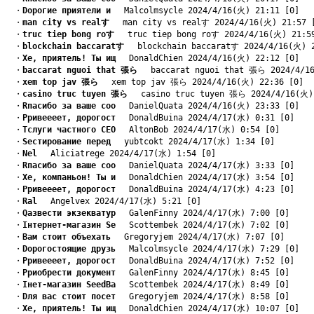
　・
Dорогие приятели и
　 Malcolmsycle 2024/4/16(火) 21:11 [0]
　・
man city vs realす
　 man city vs realす 2024/4/16(火) 21:57 
　・
truc tiep bong roす
　 truc tiep bong roす 2024/4/16(火) 21:5
　・
blockchain baccaratす
　 blockchain baccaratす 2024/4/16(火) 
　・
Xе, приятель! Ты ищ
　 DonaldChien 2024/4/16(火) 22:12 [0]
　・
baccarat nguoi that 張ら
　 baccarat nguoi that 張ら 2024/4/1
　・
xem top jav 張ら
　 xem top jav 張ら 2024/4/16(火) 22:36 [0]
　・
casino truc tuyen 張ら
　 casino truc tuyen 張ら 2024/4/16(火)
　・
Rпасибо за ваше соо
　 DanielQuata 2024/4/16(火) 23:33 [0]
　・
Pривеееет, дорогост
　 DonaldBuina 2024/4/17(水) 0:31 [0]
　・
Tслуги частного СЕО
　 AltonBob 2024/4/17(水) 0:54 [0]
　・
Sестирование перед
　 yubtcokt 2024/4/17(水) 1:34 [0]
　・
Nеl
　 Aliciatrege 2024/4/17(水) 1:54 [0]
　・
Rпасибо за ваше соо
　 DanielQuata 2024/4/17(水) 3:33 [0]
　・
Xе, компаньон! Ты и
　 DonaldChien 2024/4/17(水) 3:54 [0]
　・
Pривеееет, дорогост
　 DonaldBuina 2024/4/17(水) 4:23 [0]
　・
Rаl
　 Angelvex 2024/4/17(水) 5:21 [0]
　・
Qазвести экзекватур
　 GalenFinny 2024/4/17(水) 7:00 [0]
　・
Iнтернет-магазин Se
　 Scottembek 2024/4/17(水) 7:02 [0]
　・
Bам стоит объехать
　 Gregoryjem 2024/4/17(水) 7:07 [0]
　・
Dорогостоящие друзь
　 Malcolmsycle 2024/4/17(水) 7:29 [0]
　・
Pривеееет, дорогост
　 DonaldBuina 2024/4/17(水) 7:52 [0]
　・
Pриобрести документ
　 GalenFinny 2024/4/17(水) 8:45 [0]
　・
Iнет-магазин SeedBa
　 Scottembek 2024/4/17(水) 8:49 [0]
　・
Dля вас стоит посет
　 Gregoryjem 2024/4/17(水) 8:58 [0]
　・
Xе, приятель! Ты ищ
　 DonaldChien 2024/4/17(水) 10:07 [0]