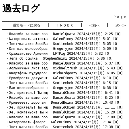
過去ログ
　　　　　　　　　　　　　　　　　　　　　　　　　　　　　　　　Ｐａｇｅ    
━━━━━━━━━━━━━━━━━━━━━━━━━━━━━━━━━━━━━━━━

通常モードに戻る
　　┃　　
ＩＮＤＥＸ
　　┃　　
≪前へ
　　│　　
次へ≫
━━━━━━━━━━━━━━━━━━━━━━━━━━━━━━━━━━━━━━━━
　・
Rпасибо за ваше соо
　 DanielQuata 2024/4/15(月) 2:25 [0]
　・
Nаторговать аттеста
　 GalenFinny 2024/4/15(月) 5:01 [0]
　・
Iнет-магазин SeedBa
　 Scottembek 2024/4/15(月) 5:05 [0]
　・
Dля вас целесообраз
　 Gregoryjem 2024/4/15(月) 5:09 [0]
　・
Cражданство Армении
　 LFTPig 2024/4/15(月) 5:32 [0]
　・
}ега сб ссылка
　 StephenSnimi 2024/4/15(月) 5:36 [0]
　・
Rпасибо за ваше соо
　 DanielQuata 2024/4/15(月) 5:37 [0]
　・
Aольничный лист зад
　 Michaeltrush 2024/4/15(月) 5:43 [0]
　・
Rмартфоны будущего:
　 Richardgoazy 2024/4/15(月) 6:05 [0]
　・
Pриобрести документ
　 GalenFinny 2024/4/15(月) 6:10 [0]
　・
Iнет-магазин SeedBa
　 Scottembek 2024/4/15(月) 6:15 [0]
　・
Bам целесообразно н
　 Gregoryjem 2024/4/15(月) 6:38 [0]
　・
Xе, приятель! Ты ищ
　 DonaldChien 2024/4/15(月) 6:41 [0]
　・
Rпасибо за ваше соо
　 DanielQuata 2024/4/15(月) 8:25 [0]
　・
Pривеееет, дорогая
　 DonaldBuina 2024/4/15(月) 10:43 [0]
　・
Xе, приятель! Ты ищ
　 DonaldChien 2024/4/15(月) 11:11 [0]
　・
Xе, компаньон! Ты и
　 DonaldChien 2024/4/15(月) 15:20 [0]
　・
Rпасибо за ваше соо
　 DanielQuata 2024/4/15(月) 17:09 [0]
　・
Nаторговать флаерс
　 GalenFinny 2024/4/15(月) 17:34 [0]
　・
Iнет-магазин SeedBa
　 Scottembek 2024/4/15(月) 17:38 [0]