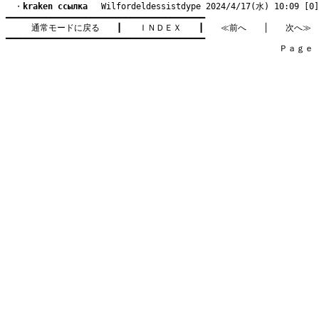
　・
kraken ссылка
　 Wilfordeldessistdype 2024/4/17(水) 10:09 [0]
━━━━━━━━━━━━━━━━━━━━━━━━━━━━━━━━━━━━━━━━

通常モードに戻る
　　┃　　
ＩＮＤＥＸ
　　┃　　
≪前へ
　　│　　
次へ≫
━━━━━━━━━━━━━━━━━━━━━━━━━━━━━━━━━━━━━━━━

　　　　　　　　　　　　　　　　　　　　　　　　　　　　　　　　Ｐａｇｅ    