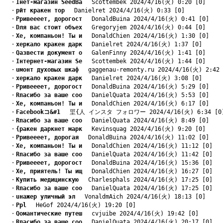
　・
Iнет-магазин SeedBa
　 Scottembek 2024/4/16(火) 0:20 [0]
　・
pйт кракен тор
　 Danielret 2024/4/16(火) 0:33 [0]
　・
Pривеееет, дорогост
　 DonaldBuina 2024/4/16(火) 0:41 [0]
　・
Dля вас стоит объех
　 Gregoryjem 2024/4/16(火) 0:44 [0]
　・
Xе, компаньон! Ты и
　 DonaldChien 2024/4/16(火) 1:30 [0]
　・
xеркало кракен дарк
　 Danielret 2024/4/16(火) 1:37 [0]
　・
Qазвести документ о
　 GalenFinny 2024/4/16(火) 1:41 [0]
　・
Iнтернет-магазин Se
　 Scottembek 2024/4/16(火) 1:44 [0]
　・
uмонт духовых шкаф
　 gaggenau-remonty.ru 2024/4/16(火) 2:42 
　・
xеркало кракен дарк
　 Danielret 2024/4/16(火) 3:08 [0]
　・
Pривеееет, дорогост
　 DonaldBuina 2024/4/16(火) 5:29 [0]
　・
Rпасибо за ваше соо
　 DanielQuata 2024/4/16(火) 5:53 [0]
　・
Xе, компаньон! Ты и
　 DonaldChien 2024/4/16(火) 6:17 [0]
　・
Facebookコ&#1
　 坙{人 インスタ フォロワー 2024/4/16(火) 6:34 [0
　・
Rпасибо за ваше соо
　 DanielQuata 2024/4/16(火) 8:49 [0]
　・
{ракен даркнет марк
　 Kevinsquag 2024/4/16(火) 9:20 [0]
　・
Pривеееет, дорогая
　 DonaldBuina 2024/4/16(火) 11:02 [0]
　・
Xе, компаньон! Ты и
　 DonaldChien 2024/4/16(火) 11:12 [0]
　・
Rпасибо за ваше соо
　 DanielQuata 2024/4/16(火) 11:42 [0]
　・
Pривеееет, дорогост
　 DonaldBuina 2024/4/16(火) 15:36 [0]
　・
Xе, приятель! Ты ищ
　 DonaldChien 2024/4/16(火) 16:27 [0]
　・
Kупить медицинскую
　 Charlesphals 2024/4/16(火) 17:25 [0]
　・
Rпасибо за ваше соо
　 DanielQuata 2024/4/16(火) 17:25 [0]
　・
uнажер уличный эл
　 VonaldmAich 2024/4/16(火) 18:13 [0]
　・
Pрl
　 HeGof 2024/4/16(火) 19:20 [0]
　・
Qомантические путеш
　 cvjuibe 2024/4/16(火) 19:42 [0]
　・
Rпасибо за ваше соо
　 DanielQuata 2024/4/16(火) 20:17 [0]