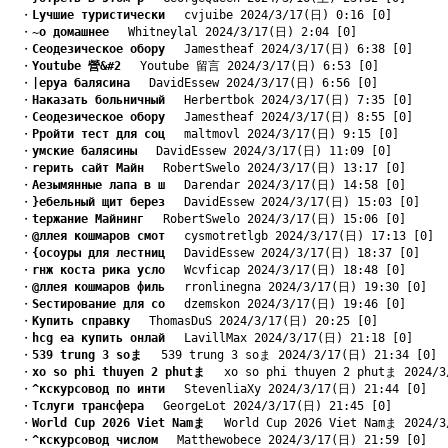
　・
Lучшие туристически
　 cvjuibe 2024/3/17(日) 0:16 [0]
　・
~о домашнее
　 Whitneylal 2024/3/17(日) 2:04 [0]
　・
Cеодезическое обору
　 Jamestheaf 2024/3/17(日) 6:38 [0]
　・
Youtube 營&#2
　 Youtube 留言 2024/3/17(日) 6:53 [0]
　・
|еруа балясина
　 DavidEssew 2024/3/17(日) 6:56 [0]
　・
Hаказать больничный
　 Herbertbok 2024/3/17(日) 7:35 [0]
　・
Cеодезическое обору
　 Jamestheaf 2024/3/17(日) 8:55 [0]
　・
Pройти тест для соц
　 maltmovl 2024/3/17(日) 9:15 [0]
　・
yмские балясины
　 DavidEssew 2024/3/17(日) 11:09 [0]
　・
rерить сайт Майн
　 RobertSwelo 2024/3/17(日) 13:17 [0]
　・
Aезымянные лапа в ш
　 Darendar 2024/3/17(日) 14:58 [0]
　・
}ебельный щит берез
　 DavidEssew 2024/3/17(日) 15:03 [0]
　・
tержание Майнинг
　 RobertSwelo 2024/3/17(日) 15:06 [0]
　・
@ллея кошмаров смот
　 cysmotretlgb 2024/3/17(日) 17:13 [0]
　・
{осоуры для лестниц
　 DavidEssew 2024/3/17(日) 18:37 [0]
　・
rнж коста рика усло
　 Wcvficap 2024/3/17(日) 18:48 [0]
　・
@ллея кошмаров филь
　 rronlinegna 2024/3/17(日) 19:30 [0]
　・
Sестирование для со
　 dzemskon 2024/3/17(日) 19:46 [0]
　・
Kупить справку
　 ThomasDuS 2024/3/17(日) 20:25 [0]
　・
hcg ea купить онлай
　 LavillMax 2024/3/17(日) 21:18 [0]
　・
539 trung 3 soま
　 539 trung 3 soま 2024/3/17(日) 21:34 [0]
　・
xo so phi thuyen 2 phutま
　 xo so phi thuyen 2 phutま 2024/3
　・
^кскурсовод по инти
　 StevenliaXy 2024/3/17(日) 21:44 [0]
　・
Tслуги трансфера
　 GeorgeLot 2024/3/17(日) 21:45 [0]
　・
World Cup 2026 Viet Namま
　 World Cup 2026 Viet Namま 2024/3
　・
^кскурсовод числом
　 Matthewobece 2024/3/17(日) 21:59 [0]