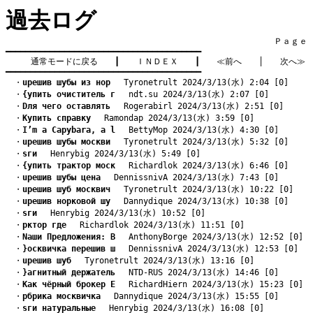
過去ログ
　　　　　　　　　　　　　　　　　　　　　　　　　　　　　　　　Ｐａｇｅ    
━━━━━━━━━━━━━━━━━━━━━━━━━━━━━━━━━━━━━━━━

通常モードに戻る
　　┃　　
ＩＮＤＥＸ
　　┃　　
≪前へ
　　│　　
次へ≫
━━━━━━━━━━━━━━━━━━━━━━━━━━━━━━━━━━━━━━━━
　・
uрешив шубы из нор
　 Tyronetrult 2024/3/13(水) 2:04 [0]
　・
{упить очиститель г
　 ndt.su 2024/3/13(水) 2:07 [0]
　・
Dля чего оставлять
　 Rogerabirl 2024/3/13(水) 2:51 [0]
　・
Kупить справку
　 Ramondap 2024/3/13(水) 3:59 [0]
　・
I’m a Capybara, a l
　 BettyMop 2024/3/13(水) 4:30 [0]
　・
uрешив шубы москви
　 Tyronetrult 2024/3/13(水) 5:32 [0]
　・
sги
　 Henrybig 2024/3/13(水) 5:49 [0]
　・
{упить трактор моск
　 Richardlok 2024/3/13(水) 6:46 [0]
　・
uрешив шубы цена
　 DennissnivA 2024/3/13(水) 7:43 [0]
　・
uрешив шуб москвич
　 Tyronetrult 2024/3/13(水) 10:22 [0]
　・
uрешив норковой шу
　 Dannydique 2024/3/13(水) 10:38 [0]
　・
sги
　 Henrybig 2024/3/13(水) 10:52 [0]
　・
pктор где
　 Richardlok 2024/3/13(水) 11:51 [0]
　・
Nаши Предложения: В
　 AnthonyBorge 2024/3/13(水) 12:52 [0]
　・
}осквичка перешив ш
　 DennissnivA 2024/3/13(水) 12:53 [0]
　・
uрешив шуб
　 Tyronetrult 2024/3/13(水) 13:16 [0]
　・
}агнитный держатель
　 NTD-RUS 2024/3/13(水) 14:46 [0]
　・
Kак чёрный брокер E
　 RichardHiern 2024/3/13(水) 15:23 [0]
　・
pбрика москвичка
　 Dannydique 2024/3/13(水) 15:55 [0]
　・
sги натуральные
　 Henrybig 2024/3/13(水) 16:08 [0]