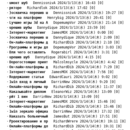
　・
uмонт шуб
　 DennissnivA 2024/3/13(水) 16:43 [0]
　・
pкторе
　 Richardlok 2024/3/13(水) 17:02 [0]
　・
}осквичка перешив ш
　 DennissnivA 2024/3/13(水) 19:27 [0]
　・
sги на платформе
　 Henrybig 2024/3/13(水) 20:41 [0]
　・
Lучшие игры 3d на А
　 DopemumpVor 2024/3/13(水) 21:14 [0]
　・
uрешив шубы
　 Dannydique 2024/3/13(水) 23:59 [0]
　・
Iнтернет-маркетинг
　 JamesMOX 2024/3/14(木) 0:00 [0]
　・
}осквичка перешив ш
　 Dannydique 2024/3/14(木) 2:09 [0]
　・
Oн-лайн-платформы д
　 RichardDib 2024/3/14(木) 2:10 [0]
　・
Pрограммы и игры дл
　 DopemumpVor 2024/3/14(木) 3:03 [0]
　・
Dля чего оставлять
　 Rogerabirl 2024/3/14(木) 3:31 [0]
　・
uрешив шуб
　 Dannydique 2024/3/14(木) 4:15 [0]
　・
Dорогостоящие прият
　 Malcolmsycle 2024/3/14(木) 4:42 [0]
　・
Oн-лайн-платформы д
　 RichardDib 2024/3/14(木) 7:29 [0]
　・
Iнтернет-маркетинг
　 JamesMOX 2024/3/14(木) 7:56 [0]
　・
Rодержание статьи
　 EdwardCauri 2024/3/14(木) 9:02 [0]
　・
1win вход в личный
　 DarrinNew 2024/3/14(木) 9:20 [0]
　・
Oнлайн-платформы пр
　 RichardDib 2024/3/14(木) 11:37 [0]
　・
Hаказывайте диплом
　 EleanorWiz 2024/3/14(木) 13:09 [0]
　・
pйт 1 вин
　 DarrinNew 2024/3/14(木) 13:09 [0]
　・
Iнтернет-маркетинг
　 JamesMOX 2024/3/14(木) 15:46 [0]
　・
Oнлайн-платформы дл
　 RichardDib 2024/3/14(木) 15:46 [0]
　・
1win зеркало официа
　 DarrinNew 2024/3/14(木) 17:32 [0]
　・
Hаказать больничный
　 JamesBut 2024/3/14(木) 17:51 [0]
　・
Pроектирование и пр
　 RichardWrere 2024/3/14(木) 19:11 [0]
　・
Oнлайн-платформы дл
　 RichardDib 2024/3/14(木) 19:31 [0]