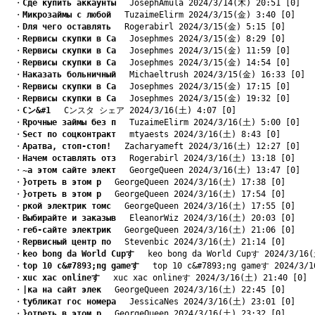
　・
Cде купить аккаунты
　 JosephAmula 2024/3/14(木) 20:51 [0]
　・
Mикрозаймы с любой
　 TuzaimeElirm 2024/3/15(金) 3:40 [0]
　・
Dля чего оставлять
　 Rogerabirl 2024/3/15(金) 5:15 [0]
　・
Rервисы скупки в Са
　 Josephmes 2024/3/15(金) 8:29 [0]
　・
Rервисы скупки в Са
　 Josephmes 2024/3/15(金) 11:59 [0]
　・
Rервисы скупки в Са
　 Josephmes 2024/3/15(金) 14:54 [0]
　・
Hаказать больничный
　 Michaeltrush 2024/3/15(金) 16:33 [0]
　・
Rервисы скупки в Са
　 Josephmes 2024/3/15(金) 17:15 [0]
　・
Rервисы скупки в Са
　 Josephmes 2024/3/15(金) 19:32 [0]
　・
Cン&#1
　 Cンスタ シェア 2024/3/16(土) 4:07 [0]
　・
Rрочные займы без п
　 TuzaimeElirm 2024/3/16(土) 5:00 [0]
　・
Sест по соцконтракт
　 mtyaests 2024/3/16(土) 8:43 [0]
　・
Aратва, стоп-стоп!
　 Zacharyameft 2024/3/16(土) 12:27 [0]
　・
Hачем оставлять отз
　 Rogerabirl 2024/3/16(土) 13:18 [0]
　・
~а этом сайте элект
　 GeorgeQueen 2024/3/16(土) 13:47 [0]
　・
}отреть в этом р
　 GeorgeQueen 2024/3/16(土) 17:38 [0]
　・
}отреть в этом р
　 GeorgeQueen 2024/3/16(土) 17:54 [0]
　・
pкой электрик томс
　 GeorgeQueen 2024/3/16(土) 17:55 [0]
　・
Bыбирайте и заказыв
　 EleanorWiz 2024/3/16(土) 20:03 [0]
　・
rеб-сайте электрик
　 GeorgeQueen 2024/3/16(土) 21:06 [0]
　・
Rервисный центр по
　 Stevenbic 2024/3/16(土) 21:14 [0]
　・
keo bong da World Cupす
　 keo bong da World Cupす 2024/3/16(
　・
top 10 c&#7893;ng gameす
　 top 10 c&#7893;ng gameす 2024/3/1
　・
xuc xac onlineす
　 xuc xac onlineす 2024/3/16(土) 21:40 [0]
　・
|ка на сайт элек
　 GeorgeQueen 2024/3/16(土) 22:45 [0]
　・
tубликат гос номера
　 JessicaNes 2024/3/16(土) 23:01 [0]
　・
}отреть в этом р
　 GeorgeQueen 2024/3/16(土) 23:32 [0]