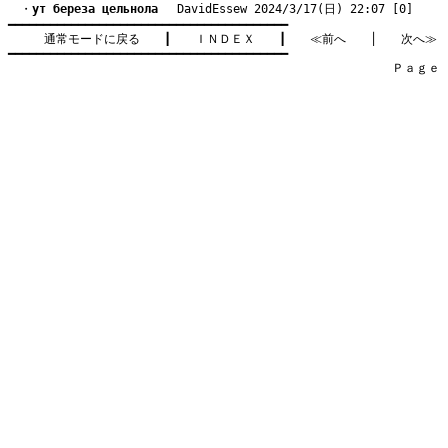
　・
yт береза цельнола
　 DavidEssew 2024/3/17(日) 22:07 [0]
━━━━━━━━━━━━━━━━━━━━━━━━━━━━━━━━━━━━━━━━

通常モードに戻る
　　┃　　
ＩＮＤＥＸ
　　┃　　
≪前へ
　　│　　
次へ≫
━━━━━━━━━━━━━━━━━━━━━━━━━━━━━━━━━━━━━━━━

　　　　　　　　　　　　　　　　　　　　　　　　　　　　　　　　Ｐａｇｅ    