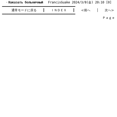
　・
Hаказать больничный
　 FrancisGuake 2024/3/8(金) 20:10 [0]
━━━━━━━━━━━━━━━━━━━━━━━━━━━━━━━━━━━━━━━━

通常モードに戻る
　　┃　　
ＩＮＤＥＸ
　　┃　　
≪前へ
　　│　　
次へ≫
━━━━━━━━━━━━━━━━━━━━━━━━━━━━━━━━━━━━━━━━

　　　　　　　　　　　　　　　　　　　　　　　　　　　　　　　　Ｐａｇｅ    