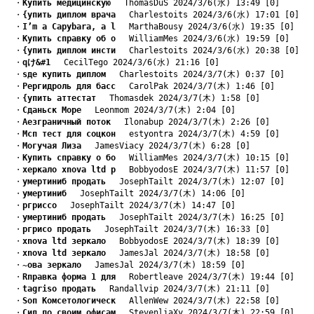
　・
Kупить медицинскую
　 ThomasDuS 2024/3/6(水) 13:49 [0]
　・
{упить диплом врача
　 Charlestoits 2024/3/6(水) 17:01 [0]
　・
I’m a Capybara, a l
　 MarthaBousy 2024/3/6(水) 19:35 [0]
　・
Kупить справку об о
　 WilliamMes 2024/3/6(水) 19:59 [0]
　・
{упить диплом инсти
　 Charlestoits 2024/3/6(水) 20:38 [0]
　・
qけ&#1
　 CecilTego 2024/3/6(水) 21:16 [0]
　・
sде купить диплом
　 Charlestoits 2024/3/7(木) 0:37 [0]
　・
Pергидроль для басс
　 CarolPak 2024/3/7(木) 1:46 [0]
　・
{упить аттестат
　 Thomasdek 2024/3/7(木) 1:58 [0]
　・
Cданьск Море
　 Leonmom 2024/3/7(木) 2:04 [0]
　・
Aезграничный поток
　 Ilonabup 2024/3/7(木) 2:26 [0]
　・
Mсп тест для соцкон
　 estyontra 2024/3/7(木) 4:59 [0]
　・
Mогучая Лиза
　 JamesViacy 2024/3/7(木) 6:28 [0]
　・
Kупить справку о бо
　 WilliamMes 2024/3/7(木) 10:15 [0]
　・
xеркало xnova ltd р
　 BobbyodosE 2024/3/7(木) 11:57 [0]
　・
yмертиниб продать
　 JosephTailt 2024/3/7(木) 12:07 [0]
　・
yмертиниб
　 JosephTailt 2024/3/7(木) 14:06 [0]
　・
pгриссо
　 JosephTailt 2024/3/7(木) 14:47 [0]
　・
yмертиниб продать
　 JosephTailt 2024/3/7(木) 16:25 [0]
　・
pгрисо продать
　 JosephTailt 2024/3/7(木) 16:33 [0]
　・
xnova ltd зеркало
　 BobbyodosE 2024/3/7(木) 18:39 [0]
　・
xnova ltd зеркало
　 JamesJal 2024/3/7(木) 18:58 [0]
　・
~ова зеркало
　 JamesJal 2024/3/7(木) 18:59 [0]
　・
Rправка форма 1 для
　 Robertleave 2024/3/7(木) 19:44 [0]
　・
tagriso продать
　 Randallvip 2024/3/7(木) 21:11 [0]
　・
Sоп Комсетологическ
　 AllenWew 2024/3/7(木) 22:58 [0]
　・
Cид по своим офисам
　 StevenliaXy 2024/3/7(木) 22:59 [0]