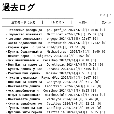
過去ログ
　　　　　　　　　　　　　　　　　　　　　　　　　　　　　　　　Ｐａｇｅ    
━━━━━━━━━━━━━━━━━━━━━━━━━━━━━━━━━━━━━━━━

通常モードに戻る
　　┃　　
ＩＮＤＥＸ
　　┃　　
≪前へ
　　│　　
次へ≫
━━━━━━━━━━━━━━━━━━━━━━━━━━━━━━━━━━━━━━━━
　・
Tтепление фасада до
　 ppu-prof_Sn 2024/3/3(日) 0:16 [0]
　・
Iмущество пожаловат
　 Martincex 2024/3/3(日) 15:09 [0]
　・
tетские солнцезащит
　 o-gogo 2024/3/3(日) 15:47 [0]
　・
Xасто задаваемые во
　 DoctorJoide 2024/3/3(日) 17:32 [0]
　・
Cорные туры
　 gljuibe 2024/3/3(日) 23:54 [0]
　・
Kупить больничный л
　 Michaeltrush 2024/3/4(月) 0:49 [0]
　・
Qемонт дорог
　 CraigItany 2024/3/4(月) 0:52 [0]
　・
yск авиабилетов м
　 Cecilbep 2024/3/4(月) 4:18 [0]
　・
Dля Вас на нашем са
　 Dorothysax 2024/3/4(月) 5:24 [0]
　・
Kупить диплом у нас
　 Janasax 2024/3/4(月) 5:55 [0]
　・
Pоможем Вам купить
　 Janasax 2024/3/4(月) 5:57 [0]
　・
|ухати укранське
　 RaymondVab 2024/3/4(月) 6:07 [0]
　・
Dля Вас на нашем са
　 GarryKep 2024/3/4(月) 6:12 [0]
　・
Hаказывайте диплом
　 Fedortrirl 2024/3/4(月) 6:19 [0]
　・
yск авиабилетов м
　 Cecilbep 2024/3/4(月) 8:25 [0]
　・
Oтдых в Пансионате
　 MatthewDiold 2024/3/4(月) 9:14 [0]
　・
Hаказывайте диплом
　 IvanGlype 2024/3/4(月) 9:44 [0]
　・
{упить авиабилет мо
　 Cecilbep 2024/3/4(月) 12:11 [0]
　・
{упить билет на сам
　 Cecilbep 2024/3/4(月) 16:01 [0]
　・
Qусские хиты герман
　 Cliffcalia 2024/3/4(月) 16:35 [0]