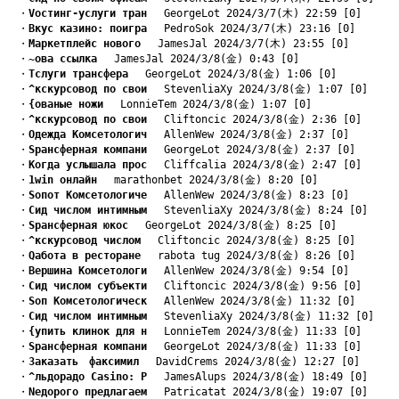
　・
Vостинг-услуги тран
　 GeorgeLot 2024/3/7(木) 22:59 [0]
　・
Bкус казино: поигра
　 PedroSok 2024/3/7(木) 23:16 [0]
　・
Mаркетплейс нового
　 JamesJal 2024/3/7(木) 23:55 [0]
　・
~ова ссылка
　 JamesJal 2024/3/8(金) 0:43 [0]
　・
Tслуги трансфера
　 GeorgeLot 2024/3/8(金) 1:06 [0]
　・
^кскурсовод по свои
　 StevenliaXy 2024/3/8(金) 1:07 [0]
　・
{ованые ножи
　 LonnieTem 2024/3/8(金) 1:07 [0]
　・
^кскурсовод по свои
　 Cliftoncic 2024/3/8(金) 2:36 [0]
　・
Oдежда Комсетологич
　 AllenWew 2024/3/8(金) 2:37 [0]
　・
Sрансферная компани
　 GeorgeLot 2024/3/8(金) 2:37 [0]
　・
Kогда услышала прос
　 Cliffcalia 2024/3/8(金) 2:47 [0]
　・
1win онлайн
　 marathonbet 2024/3/8(金) 8:20 [0]
　・
Sопот Комсетологиче
　 AllenWew 2024/3/8(金) 8:23 [0]
　・
Cид числом интимным
　 StevenliaXy 2024/3/8(金) 8:24 [0]
　・
Sрансферная юкос
　 GeorgeLot 2024/3/8(金) 8:25 [0]
　・
^кскурсовод числом
　 Cliftoncic 2024/3/8(金) 8:25 [0]
　・
Qабота в ресторане
　 rabota tug 2024/3/8(金) 8:26 [0]
　・
Bершина Комсетологи
　 AllenWew 2024/3/8(金) 9:54 [0]
　・
Cид числом субъекти
　 Cliftoncic 2024/3/8(金) 9:56 [0]
　・
Sоп Комсетологическ
　 AllenWew 2024/3/8(金) 11:32 [0]
　・
Cид числом интимным
　 StevenliaXy 2024/3/8(金) 11:32 [0]
　・
{упить клинок для н
　 LonnieTem 2024/3/8(金) 11:33 [0]
　・
Sрансферная компани
　 GeorgeLot 2024/3/8(金) 11:33 [0]
　・
Заказать　факсимил
　 DavidCrems 2024/3/8(金) 12:27 [0]
　・
^льдорадо Casino: Р
　 JamesAlups 2024/3/8(金) 18:49 [0]
　・
Nедорого предлагаем
　 Patricatat 2024/3/8(金) 19:07 [0]