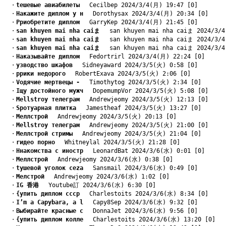
　・
tешевые авиабилеты
　 Cecilbep 2024/3/4(月) 19:47 [0]
　・
Hакажите диплом у н
　 Dorothysax 2024/3/4(月) 20:34 [0]
　・
Pриобретите диплом
　 GarryKep 2024/3/4(月) 21:45 [0]
　・
san khuyen mai nha caiま
　 san khuyen mai nha caiま 2024/3/4
　・
san khuyen mai nha caiま
　 san khuyen mai nha caiま 2024/3/4
　・
san khuyen mai nha caiま
　 san khuyen mai nha caiま 2024/3/4
　・
Hаказывайте диплом
　 Fedortrirl 2024/3/4(月) 22:24 [0]
　・
yзводство шкафов
　 Sidneyaward 2024/3/5(火) 0:58 [0]
　・
pрики недорого
　 RobertExava 2024/3/5(火) 2:06 [0]
　・
Vодячие мертвецы -
　 Timothytog 2024/3/5(火) 2:34 [0]
　・
Iщу достойного мужч
　 DopemumpVor 2024/3/5(火) 5:08 [0]
　・
Mellstroy телеграм
　 Andrewjeomy 2024/3/5(火) 12:13 [0]
　・
Sротуарная плитка
　 Jamestheaf 2024/3/5(火) 13:27 [0]
　・
Mеллстрой
　 Andrewjeomy 2024/3/5(火) 20:13 [0]
　・
Mellstroy телеграм
　 Andrewjeomy 2024/3/5(火) 21:00 [0]
　・
Mеллстрой стримы
　 Andrewjeomy 2024/3/5(火) 21:04 [0]
　・
rидео порно
　 Whitneylal 2024/3/5(火) 21:28 [0]
　・
Hнакомства с иностр
　 LeonardBat 2024/3/6(水) 0:01 [0]
　・
Mеллстрой
　 Andrewjeomy 2024/3/6(水) 0:38 [0]
　・
tушевой уголок ceza
　 Sansmail 2024/3/6(水) 0:49 [0]
　・
Mелстрой
　 Andrewjeomy 2024/3/6(水) 1:02 [0]
　・
IG 香港
　 Youtube訂 2024/3/6(水) 6:30 [0]
　・
{упить диплом ссср
　 Charlestoits 2024/3/6(水) 8:34 [0]
　・
I’m a Capybara, a l
　 Capy8Sep 2024/3/6(水) 9:32 [0]
　・
Bыбирайте красные с
　 DonnaJet 2024/3/6(水) 9:56 [0]
　・
{упить диплом колле
　 Charlestoits 2024/3/6(水) 13:20 [0]