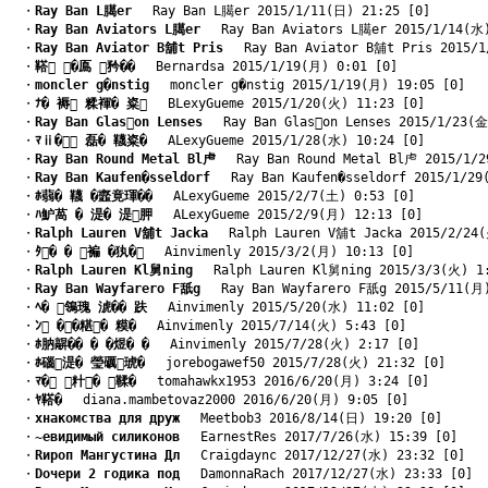
　・
Ray Ban L臈er
　 Ray Ban L臈er 2015/1/11(日) 21:25 [0]
　・
Ray Ban Aviators L臈er
　 Ray Ban Aviators L臈er 2015/1/14(水)
　・
Ray Ban Aviator B舖t Pris
　 Ray Ban Aviator B舖t Pris 2015/1
　・
鞳 �鳫 矜��
　 Bernardsa 2015/1/19(月) 0:01 [0]
　・
moncler g�nstig
　 moncler g�nstig 2015/1/19(月) 19:05 [0]
　・
ﾅ� 褥 糅褌� 粢
　 BLexyGueme 2015/1/20(火) 11:23 [0]
　・
Ray Ban Glason Lenses
　 Ray Ban Glason Lenses 2015/1/23(金
　・
ﾏⅱ� 磊� 韈粢�
　 ALexyGueme 2015/1/28(水) 10:24 [0]
　・
Ray Ban Round Metal Bl虍
　 Ray Ban Round Metal Bl虍 2015/1/2
　・
Ray Ban Kaufen�sseldorf
　 Ray Ban Kaufen�sseldorf 2015/1/29
　・
ﾎ蒻� 韈 �韲竟琿��
　 ALexyGueme 2015/2/7(土) 0:53 [0]
　・
ﾊ魲萵 � 湜� 湜胛
　 ALexyGueme 2015/2/9(月) 12:13 [0]
　・
Ralph Lauren V舖t Jacka
　 Ralph Lauren V舖t Jacka 2015/2/24(
　・
ﾀ� � 褊 �犱�
　 Ainvimenly 2015/3/2(月) 10:13 [0]
　・
Ralph Lauren Kl舅ning
　 Ralph Lauren Kl舅ning 2015/3/3(火) 1
　・
Ray Ban Wayfarero F舐g
　 Ray Ban Wayfarero F舐g 2015/5/11(月)
　・
ﾍ� 鴒瑰 淲�� 趺
　 Ainvimenly 2015/5/20(水) 11:02 [0]
　・
ﾝ ��糂� 糢�
　 Ainvimenly 2015/7/14(火) 5:43 [0]
　・
ﾎ肭髜�� � �煜� �
　 Ainvimenly 2015/7/28(火) 2:17 [0]
　・
ﾎ碯湜� 瑩礪琥�
　 jorebogawef50 2015/7/28(火) 21:32 [0]
　・
ﾏ� 籵� 鞣�
　 tomahawkx1953 2016/6/20(月) 3:24 [0]
　・
ﾔ鞳�
　 diana.mambetovaz2000 2016/6/20(月) 9:05 [0]
　・
xнакомства для друж
　 Meetbob3 2016/8/14(日) 19:20 [0]
　・
~евидимый силиконов
　 EarnestRes 2017/7/26(水) 15:39 [0]
　・
Rироп Мангустина Дл
　 Craigdaync 2017/12/27(水) 23:32 [0]
　・
Dочери 2 годика под
　 DamonnaRach 2017/12/27(水) 23:33 [0]