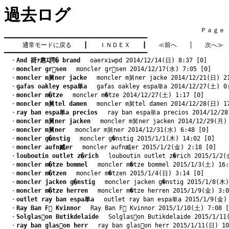
過去ログ
　　　　　　　　　　　　　　　　　　　　　　　　　　　　　　　　Ｐａｇｅ    
━━━━━━━━━━━━━━━━━━━━━━━━━━━━━━━━━━━━━━━━

通常モードに戻る
　　┃　　
ＩＮＤＥＸ
　　┃　　
≪前へ
　　│　　
次へ≫
━━━━━━━━━━━━━━━━━━━━━━━━━━━━━━━━━━━━━━━━
　・
And 谺ｧ扈ｴ諤� brand
　 oaerxiwpd 2014/12/14(日) 8:37 [0]
　・
moncler grsen
　 moncler grsen 2014/12/17(水) 7:05 [0]
　・
moncler m舅ner jacke
　 moncler m舅ner jacke 2014/12/21(日) 2
　・
gafas oakley espa単a
　 gafas oakley espa単a 2014/12/27(土) 0
　・
moncler m�tze
　 moncler m�tze 2014/12/27(土) 1:17 [0]
　・
moncler m舅tel damen
　 moncler m舅tel damen 2014/12/28(日) 1
　・
ray ban espa単a precios
　 ray ban espa単a precios 2014/12/28
　・
moncler m舅ner jacken
　 moncler m舅ner jacken 2014/12/29(月)
　・
moncler m舅ner
　 moncler m舅ner 2014/12/31(水) 6:48 [0]
　・
moncler g�nstig
　 moncler g�nstig 2015/1/1(木) 14:02 [0]
　・
moncler aufn臧er
　 moncler aufn臧er 2015/1/2(金) 2:18 [0]
　・
louboutin outlet z�rich
　 louboutin outlet z�rich 2015/1/2(
　・
moncler m�tze bommel
　 moncler m�tze bommel 2015/1/3(土) 16:
　・
moncler m�tzen
　 moncler m�tzen 2015/1/4(日) 3:14 [0]
　・
moncler jacken g�nstig
　 moncler jacken g�nstig 2015/1/8(木)
　・
moncler m�tze herren
　 moncler m�tze herren 2015/1/9(金) 3:0
　・
outlet ray ban espa単a
　 outlet ray ban espa単a 2015/1/9(金)
　・
Ray Ban F Kvinnor
　 Ray Ban F Kvinnor 2015/1/10(土) 7:08 [
　・
Solglason Butikdelaide
　 Solglason Butikdelaide 2015/1/11
　・
ray ban glason herr
　 ray ban glason herr 2015/1/11(日) 10