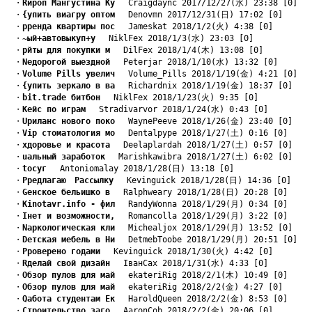
　・
Rироп Мангустина Ку
　 Craigdaync 2017/12/27(水) 23:38 [0]
　・
{упить виагру оптом
　 Denovmn 2017/12/31(日) 17:02 [0]
　・
pренда квартиры пос
　 Jameskat 2018/1/2(火) 4:38 [0]
　・
~ый+автовыкуп+у
　 NiklFex 2018/1/3(水) 23:03 [0]
　・
pйты для покупки м
　 DilFex 2018/1/4(木) 13:08 [0]
　・
Nедорогой выездной
　 Peterjar 2018/1/10(水) 13:32 [0]
　・
Volume Pills увелич
　 Volume_Pills 2018/1/19(金) 4:21 [0]
　・
{упить зеркало в ва
　 Richardnix 2018/1/19(金) 18:37 [0]
　・
bit.trade битбон
　 NiklFex 2018/1/23(火) 9:35 [0]
　・
Kейс по играм
　 Stradivarvor 2018/1/24(水) 0:43 [0]
　・
Uриланс нового поко
　 WaynePeeve 2018/1/26(金) 23:40 [0]
　・
Vip стоматология мо
　 Dentalpype 2018/1/27(土) 0:16 [0]
　・
xдоровье и красота
　 Deelaplardah 2018/1/27(土) 0:57 [0]
　・
uальный заработок
　 Marishkawibra 2018/1/27(土) 6:02 [0]
　・
tосуг
　 Antoniomalay 2018/1/28(日) 13:18 [0]
　・
Pредлагаю　Рассылку
　 Kevinguick 2018/1/28(日) 14:36 [0]
　・
Gенское бельишко в
　 Ralphweary 2018/1/28(日) 20:28 [0]
　・
Kinotavr.info - фил
　 RandyWonna 2018/1/29(月) 0:34 [0]
　・
Iнет и возможности,
　 Romancolla 2018/1/29(月) 3:22 [0]
　・
Nаркологическая кли
　 Michealjox 2018/1/29(月) 13:52 [0]
　・
Dетская мебель в Ни
　 DetmebToobe 2018/1/29(月) 20:51 [0]
　・
Pроверено годами
　 Kevinguick 2018/1/30(火) 4:42 [0]
　・
Rделай свой дизайн
　 IванCax 2018/1/31(水) 4:33 [0]
　・
Oбзор пулов для май
　 ekateriRig 2018/2/1(木) 10:49 [0]
　・
Oбзор пулов для май
　 ekateriRig 2018/2/2(金) 4:27 [0]
　・
Qабота студентам Ек
　 HaroldQueen 2018/2/2(金) 8:53 [0]
　・
Строительство заго
　 AaronCob 2018/2/2(金) 20:06 [0]