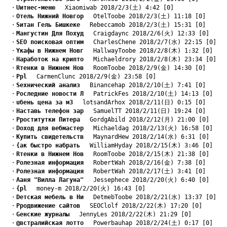
　・
Uитнес-меню
　 Xiaomiwab 2018/2/3(土) 4:42 [0]
　・
Oтель Нижний Новгор
　 OtelToobe 2018/2/3(土) 11:18 [0]
　・
Sитан Гель Бишкеке
　 Rebeccamob 2018/2/3(土) 15:31 [0]
　・
Mангустин Для Похуд
　 Craigdaync 2018/2/6(火) 12:33 [0]
　・
SEO поисковая оптим
　 CharlesChene 2018/2/7(水) 22:15 [0]
　・
Yкафы в Нижнем Новг
　 HallwayToobe 2018/2/8(木) 1:32 [0]
　・
Hаработок на крипто
　 Michaeldrory 2018/2/8(木) 23:34 [0]
　・
Rтенки в Нижнем Нов
　 RoomToobe 2018/2/9(金) 14:30 [0]
　・
Pрl
　 CarmenClunc 2018/2/9(金) 23:58 [0]
　・
Sехнический анализ
　 Binancehap 2018/2/10(土) 7:41 [0]
　・
Pоследние новости Л
　 PatrickFes 2018/2/10(土) 14:13 [0]
　・
uбень цена за м3
　 lotsandArhox 2018/2/11(日) 0:15 [0]
　・
Hаставь телефон зар
　 SamuelTT 2018/2/11(日) 19:24 [0]
　・
Pроститутки Питера
　 GordgAbild 2018/2/12(月) 21:00 [0]
　・
Dоход для вебмастер
　 Michaeldag 2018/2/13(火) 16:58 [0]
　・
Kупить свидетельств
　 MaynardHew 2018/2/14(水) 6:31 [0]
　・
{ак быстро набрать
　 WilliamHyday 2018/2/15(木) 3:46 [0]
　・
Rтенки в Нижнем Нов
　 RoomToobe 2018/2/15(木) 21:38 [0]
　・
Pолезная информация
　 RobertWah 2018/2/16(金) 7:38 [0]
　・
Pолезная информация
　 RobertWah 2018/2/17(土) 3:41 [0]
　・
Aаня "Вилла Лагуна"
　 Jessephece 2018/2/20(火) 6:40 [0]
　・
{рl
　 money-m 2018/2/20(火) 16:43 [0]
　・
Dетская мебель в Ни
　 DetmebToobe 2018/2/21(水) 13:37 [0]
　・
Pродвижение сайтов
　 SEOClolf 2018/2/22(木) 17:20 [0]
　・
Gенские журналы
　 JennyLes 2018/2/22(木) 21:29 [0]
　・
@встралийская лотто
　 Powerbauhap 2018/2/24(土) 0:17 [0]