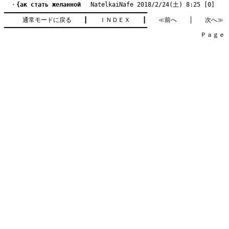
　・
{ак стать желанной
　 NatelkaiNafe 2018/2/24(土) 8:25 [0]
━━━━━━━━━━━━━━━━━━━━━━━━━━━━━━━━━━━━━━━━

通常モードに戻る
　　┃　　
ＩＮＤＥＸ
　　┃　　
≪前へ
　　│　　
次へ≫
━━━━━━━━━━━━━━━━━━━━━━━━━━━━━━━━━━━━━━━━

　　　　　　　　　　　　　　　　　　　　　　　　　　　　　　　　Ｐａｇｅ    