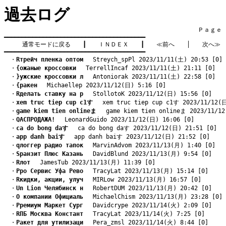
過去ログ
　　　　　　　　　　　　　　　　　　　　　　　　　　　　　　　　Ｐａｇｅ    
━━━━━━━━━━━━━━━━━━━━━━━━━━━━━━━━━━━━━━━━

通常モードに戻る
　　┃　　
ＩＮＤＥＸ
　　┃　　
≪前へ
　　│　　
次へ≫
━━━━━━━━━━━━━━━━━━━━━━━━━━━━━━━━━━━━━━━━
　・
Rтрейч пленка оптом
　 Streych_spPl 2023/11/11(土) 20:53 [0]
　・
{ожаные кроссовки
　 TerrellIncaf 2023/11/11(土) 21:11 [0]
　・
}ужские кроссовки л
　 Antoniorak 2023/11/11(土) 22:58 [0]
　・
{ракен
　 Michaellep 2023/11/12(日) 5:16 [0]
　・
Rделать ставку на р
　 StollotoK 2023/11/12(日) 15:56 [0]
　・
xem truc tiep cup c1す
　 xem truc tiep cup c1す 2023/11/12(日
　・
game kiem tien onlineま
　 game kiem tien onlineま 2023/11/12
　・
QАСПРОДАЖА!
　 LeonardGuido 2023/11/12(日) 16:06 [0]
　・
ca do bong daす
　 ca do bong daす 2023/11/12(日) 21:51 [0]
　・
app danh baiす
　 app danh baiす 2023/11/12(日) 21:52 [0]
　・
qлоггер радио тапок
　 MarvinAdvom 2023/11/13(月) 1:40 [0]
　・
Sранзит Плюс Казань
　 DavidBlund 2023/11/13(月) 9:54 [0]
　・
Rлот
　 JamesTub 2023/11/13(月) 11:39 [0]
　・
Pро Сервис Уфа Рево
　 TracyLat 2023/11/13(月) 15:14 [0]
　・
Rкидки, акции, улуч
　 MIRLow 2023/11/13(月) 16:57 [0]
　・
Un Lion Челябинск н
　 RobertDUM 2023/11/13(月) 20:42 [0]
　・
O компании Официаль
　 MichaelChism 2023/11/13(月) 23:28 [0]
　・
Pремиум Маркет Сург
　 Davidcrype 2023/11/14(火) 2:09 [0]
　・
RПБ Москва Констант
　 TracyLat 2023/11/14(火) 7:25 [0]
　・
Pакет для утилизаци
　 Pera_zmsl 2023/11/14(火) 8:44 [0]