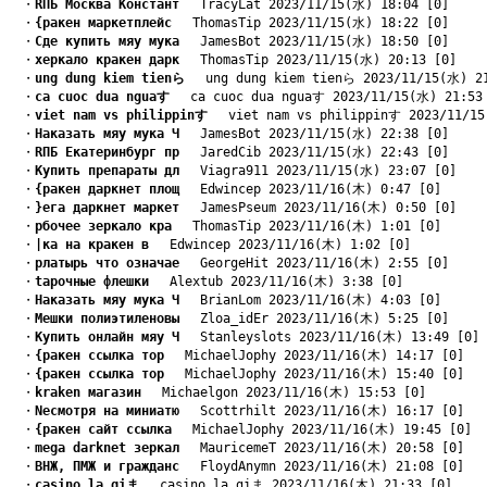
　・
RПБ Москва Констант
　 TracyLat 2023/11/15(水) 18:04 [0]
　・
{ракен маркетплейс
　 ThomasTip 2023/11/15(水) 18:22 [0]
　・
Cде купить мяу мука
　 JamesBot 2023/11/15(水) 18:50 [0]
　・
xеркало кракен дарк
　 ThomasTip 2023/11/15(水) 20:13 [0]
　・
ung dung kiem tienら
　 ung dung kiem tienら 2023/11/15(水) 2
　・
ca cuoc dua nguaす
　 ca cuoc dua nguaす 2023/11/15(水) 21:53
　・
viet nam vs philippinす
　 viet nam vs philippinす 2023/11/15
　・
Hаказать мяу мука Ч
　 JamesBot 2023/11/15(水) 22:38 [0]
　・
RПБ Екатеринбург пр
　 JaredCib 2023/11/15(水) 22:43 [0]
　・
Kупить препараты дл
　 Viagra911 2023/11/15(水) 23:07 [0]
　・
{ракен даркнет площ
　 Edwincep 2023/11/16(木) 0:47 [0]
　・
}ега даркнет маркет
　 JamesPseum 2023/11/16(木) 0:50 [0]
　・
pбочее зеркало кра
　 ThomasTip 2023/11/16(木) 1:01 [0]
　・
|ка на кракен в
　 Edwincep 2023/11/16(木) 1:02 [0]
　・
pлатырь что означае
　 GeorgeHit 2023/11/16(木) 2:55 [0]
　・
tарочные флешки
　 Alextub 2023/11/16(木) 3:38 [0]
　・
Hаказать мяу мука Ч
　 BrianLom 2023/11/16(木) 4:03 [0]
　・
Mешки полиэтиленовы
　 Zloa_idEr 2023/11/16(木) 5:25 [0]
　・
Kупить онлайн мяу Ч
　 Stanleyslots 2023/11/16(木) 13:49 [0]
　・
{ракен ссылка тор
　 MichaelJophy 2023/11/16(木) 14:17 [0]
　・
{ракен ссылка тор
　 MichaelJophy 2023/11/16(木) 15:40 [0]
　・
kraken магазин
　 Michaelgon 2023/11/16(木) 15:53 [0]
　・
Nесмотря на миниатю
　 Scottrhilt 2023/11/16(木) 16:17 [0]
　・
{ракен сайт ссылка
　 MichaelJophy 2023/11/16(木) 19:45 [0]
　・
mega darknet зеркал
　 MauricemeT 2023/11/16(木) 20:58 [0]
　・
BНЖ, ПМЖ и гражданс
　 FloydAnymn 2023/11/16(木) 21:08 [0]
　・
casino la giま
　 casino la giま 2023/11/16(木) 21:33 [0]