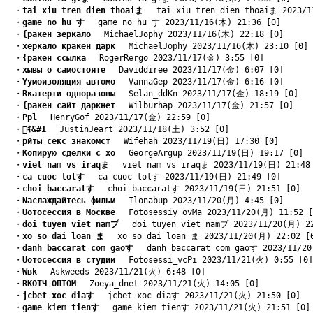
　・
tai xiu tren dien thoaiま
　 tai xiu tren dien thoaiま 2023/1
　・
game no hu す
　 game no hu す 2023/11/16(木) 21:36 [0]
　・
{ракен зеркало
　 MichaelJophy 2023/11/16(木) 22:18 [0]
　・
xеркало кракен дарк
　 MichaelJophy 2023/11/16(木) 23:10 [0]
　・
{ракен ссылка
　 RogerRergo 2023/11/17(金) 3:55 [0]
　・
xывы о самостояте
　 Daviddiree 2023/11/17(金) 6:07 [0]
　・
Yумоизоляция автомо
　 VannaGep 2023/11/17(金) 6:16 [0]
　・
Rкатерти одноразовы
　 Selan_ddKn 2023/11/17(金) 18:19 [0]
　・
{ракен сайт даркнет
　 Wilburhap 2023/11/17(金) 21:57 [0]
　・
Pрl
　 HenryGof 2023/11/17(金) 22:59 [0]
　・
ｷ&#1
　 JustinJeart 2023/11/18(土) 3:52 [0]
　・
pйты секс знакомст
　 Wifehah 2023/11/19(日) 17:30 [0]
　・
Kопирую сделки с хо
　 GeorgeArgup 2023/11/19(日) 19:17 [0]
　・
viet nam vs iraqま
　 viet nam vs iraqま 2023/11/19(日) 21:48
　・
ca cuoc lolす
　 ca cuoc lolす 2023/11/19(日) 21:49 [0]
　・
choi baccaratす
　 choi baccaratす 2023/11/19(日) 21:51 [0]
　・
Nаслаждайтесь фильм
　 Ilonabup 2023/11/20(月) 4:45 [0]
　・
Uотосессия в Москве
　 Fotosessiy_ovMa 2023/11/20(月) 11:52 [
　・
doi tuyen viet namプ
　 doi tuyen viet namプ 2023/11/20(月) 2
　・
xo so dai loan ま
　 xo so dai loan ま 2023/11/20(月) 22:02 [
　・
danh baccarat com gaoす
　 danh baccarat com gaoす 2023/11/20
　・
Uотосессия в студии
　 Fotosessi_vcPi 2023/11/21(火) 0:55 [0]
　・
Wвk
　 Askweeds 2023/11/21(火) 6:48 [0]
　・
RКОТЧ ОПТОМ
　 Zoeya_dnet 2023/11/21(火) 14:05 [0]
　・
jcbet xoc diaす
　 jcbet xoc diaす 2023/11/21(火) 21:50 [0]
　・
game kiem tienす
　 game kiem tienす 2023/11/21(火) 21:51 [0]