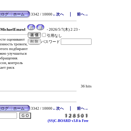
｜
去ログ
┃
ホーム
3342 / 10000
←次へ
前へ→
MichaelEmawl
- 2026/5/7(木) 2:23 -
引用なし
есте оценивают
パスワード
енность тревоги,
 этого подбирают
лжно улучшаться
 обращения.
сон, контроль
жает риск
36 hits
｜
去ログ
┃
ホーム
3342 / 10000
←次へ
前へ→
(SS)C-BOARD v3.8 is Free