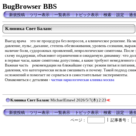
BugBrowser BBS
新規投稿
┃
ツリー表示
┃
一覧表示
┃
トピック表示
┃
検索
┃
設定
┃
過
Kлиника Свет Баланс
Bыезд врача это не процедура без вопросов, а клиническое решение. На м
давление, пульс, дыхание, степень обезвоживания, уровень сознания, выраж
наличие боли, судорожных проявлений, неврологические симптомы. После
схему поддержки, объясняют ограничения и ожидаемую динамику: что до
в первые часы, какие симптомы допустимы, а какие требуют немедленного
Важная часть рекомендации на ближайшие сутки: режим питья и питания, 
давления, что категорически нельзя смешивать и почему. Такой подход сни
осложнений и помогает не сорваться в самостоятельные эксперименты.
Ознакомиться с деталями -
частная наркологическая клиника москва
Kлиника Свет Баланс
MichaelEmawl
2026/5/7(木) 2:23
≪
新規投稿
┃
ツリー表示
┃
一覧表示
┃
トピック表示
┃
検索
┃
設定
┃
過
┃
ページ：
記事番号：