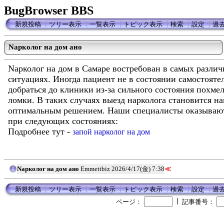
BugBrowser BBS
新規投稿
┃
ツリー表示
┃
一覧表示
┃
トピック表示
┃
検索
┃
設定
┃
過
Nарколог на дом ано
Nарколог на дом в Самаре востребован в самых разли
ситуациях. Иногда пациент не в состоянии самостояте
добраться до клиники из-за сильного состояния похме
ломки. В таких случаях выезд нарколога становится н
оптимальным решением. Наши специалисты оказываю
при следующих состояниях:
Подробнее тут -
запой нарколог на дом
Nарколог на дом ано
Emmettbiz
2026/4/17(金) 7:38
≪
新規投稿
┃
ツリー表示
┃
一覧表示
┃
トピック表示
┃
検索
┃
設定
┃
過
┃
ページ：
記事番号：