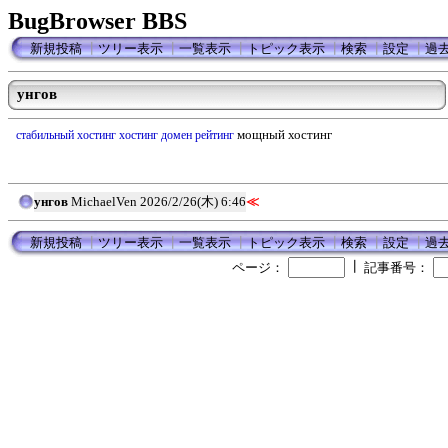
BugBrowser BBS
新規投稿
┃
ツリー表示
┃
一覧表示
┃
トピック表示
┃
検索
┃
設定
┃
過
yнгов
мощный хостинг
стабильный хостинг
хостинг домен рейтинг
yнгов
MichaelVen
2026/2/26(木) 6:46
≪
新規投稿
┃
ツリー表示
┃
一覧表示
┃
トピック表示
┃
検索
┃
設定
┃
過
┃
ページ：
記事番号：