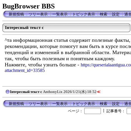
BugBrowser BBS
新規投稿
┃
ツリー表示
┃
一覧表示
┃
トピック表示
┃
検索
┃
設定
┃
過
Iнтересный текст с
^та информационная статья содержит полезные факты,
рекомендации, которые помогут вам быть в курсе пос
тенденций и изменений в выбранной области. Материа
так, чтобы быть полезным и понятным каждому.
Нажмите, чтобы узнать больше -
https://queserialaantigua.c
attachment_id=33585
Iнтересный текст с
AnthonyLix
2026/1/21(水) 18:52
≪
新規投稿
┃
ツリー表示
┃
一覧表示
┃
トピック表示
┃
検索
┃
設定
┃
過
┃
ページ：
記事番号：