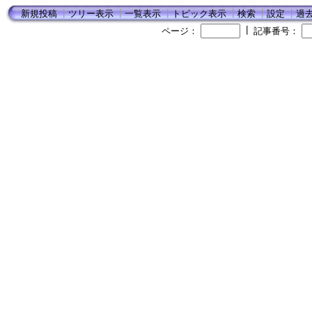
新規投稿
┃
ツリー表示
┃
一覧表示
┃
トピック表示
┃
検索
┃
設定
┃
過
┃
ページ：
記事番号：