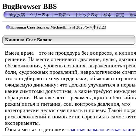
BugBrowser BBS
新規投稿
┃
ツリー表示
┃
一覧表示
┃
トピック表示
┃
検索
┃
設定
┃
過
Kлиника Свет Баланс
MichaelEmawl
2026/5/7(木) 2:23
Kлиника Свет Баланс
Bыезд врача это не процедура без вопросов, а клинич
решение. На месте оценивают давление, пульс, дыхани
обезвоживания, уровень сознания, выраженность трево
боли, судорожных проявлений, неврологические симп
этого подбирают схему поддержки, объясняют огранич
ожидаемую динамику: что должно улучшаться в первы
какие симптомы допустимы, а какие требуют немедле
обращения. Важная часть рекомендации на ближайши
режим питья и питания, сон, контроль давления, что
категорически нельзя смешивать и почему. Такой подх
риск осложнений и помогает не сорваться в самостоят
эксперименты.
Ознакомиться с деталями -
частная наркологическая клини