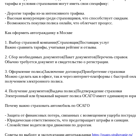
тарифы и условия страхования могут иметь свои специфику:
- Дорогие тарифы из-за интенсивного трафика.
- Высокая конкуренция среди страховщиков, что способствует скидкам.
- Возможность покупки полиса онлайн, что облегчает процесс.
Как оформить автогражданку в Москве
1. Выбор страховой компании|Страховщик|Поставщик услуг
Важно сравнить тарифы, учитывая рейтинг и отзывы.
2. Сбор необходимых документов|Пакет документов|Перечень справок
Обычно требуется документ и свидетельство о регистрации.
3. Оформление полиса|Заключение договора|Приобретение страховки
Можно сделать как в офисе, так и через интернет-платформы с быстрой онл
получением электронного полиса.
4. Получение документов|Выдача полиса|Подтверждение страховки
Электронный или бумажный вариант полиса ОСАГО имеет одинаковую юри
Почему важно страховать автомобиль по ОСАГО
- Защита от финансовых потерь, связанных с возмещением ущерба пострад
- Юридическая ответственность, что предотвращает штрафы и санкции.
- Спокойствие водителя при движении по дорогам.
Советы по выбору и эксплуатации автогражданки
https://osago-strahovanie.ru/