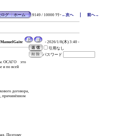
｜
去ログ
┃
ホーム
9149 / 10000 ﾂﾘｰ
←次へ
前へ→
ManuelGaite
- 2026/1/8(木) 3:40 -
引用なし
パスワード
мым. ОСАГО это
е и по всей
хового договора,
и, причинённом
нах. Поэтому