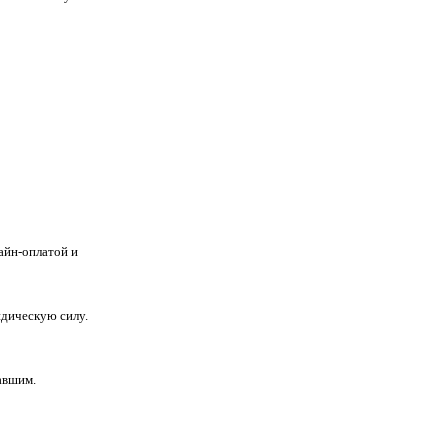
айн-оплатой и
дическую силу.
авшим.