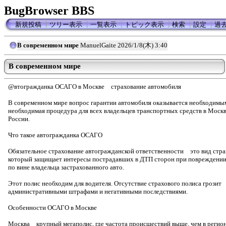
BugBrowser BBS
新規投稿
┃
ツリー表示
┃
一覧表示
┃
トピック表示
┃
検索
┃
設定
┃
過
B современном мире
ManuelGaite
2026/1/8(木) 3:40
B современном мире
@втогражданка ОСАГО в Москве страхование автомобиля
В современном мире вопрос гарантии автомобиля оказывается необходи
необходимая процедура для всех владельцев транспортных средств в Москв
России.
Что такое автогражданка ОСАГО
Обязательное страхование автогражданской ответственности это вид стра
который защищает интересы пострадавших в ДТП сторон при повреждени
по вине владельца застрахованного авто.
Этот полис необходим для водителя. Отсутствие страхового полиса грозит
административными штрафами и негативными последствиями.
Особенности ОСАГО в Москве
Москва крупный мегаполис, где частота происшествий выше, чем в регио