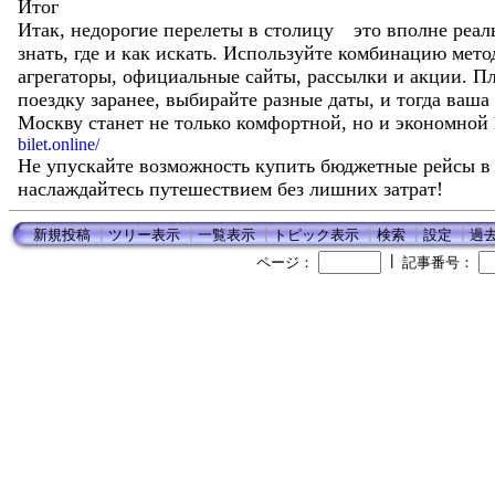
Итог
Итак, недорогие перелеты в столицу это вполне реал
знать, где и как искать. Используйте комбинацию мето
агрегаторы, официальные сайты, рассылки и акции. П
поездку заранее, выбирайте разные даты, и тогда ваша
Москву станет не только комфортной, но и экономной
bilet.online/
Не упускайте возможность купить бюджетные рейсы в
наслаждайтесь путешествием без лишних затрат!
新規投稿
┃
ツリー表示
┃
一覧表示
┃
トピック表示
┃
検索
┃
設定
┃
過
┃
ページ：
記事番号：