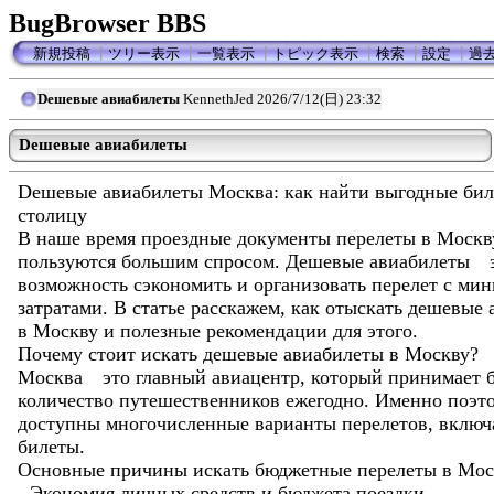
BugBrowser BBS
新規投稿
┃
ツリー表示
┃
一覧表示
┃
トピック表示
┃
検索
┃
設定
┃
過
Dешевые авиабилеты
KennethJed
2026/7/12(日) 23:32
Dешевые авиабилеты
Dешевые авиабилеты Москва: как найти выгодные бил
столицу
В наше время проездные документы перелеты в Москв
пользуются большим спросом. Дешевые авиабилеты 
возможность сэкономить и организовать перелет с м
затратами. В статье расскажем, как отыскать дешевые
в Москву и полезные рекомендации для этого.
Почему стоит искать дешевые авиабилеты в Москву?
Москва это главный авиацентр, который принимает 
количество путешественников ежегодно. Именно поэто
доступны многочисленные варианты перелетов, включ
билеты.
Основные причины искать бюджетные перелеты в Мос
- Экономия личных средств и бюджета поездки.