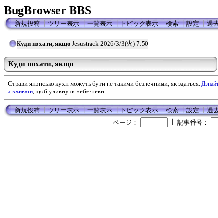
BugBrowser BBS
新規投稿
┃
ツリー表示
┃
一覧表示
┃
トピック表示
┃
検索
┃
設定
┃
過
Куди похати, якщо
Jesustrack
2026/3/3(火) 7:50
Куди похати, якщо
Страви японсько кухн можуть бути не такими безпечними, як здаться.
Дзнайт
, щоб уникнути небезпеки.
х вживати
新規投稿
┃
ツリー表示
┃
一覧表示
┃
トピック表示
┃
検索
┃
設定
┃
過
┃
ページ：
記事番号：