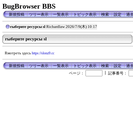
BugBrowser BBS
新規投稿
┃
ツリー表示
┃
一覧表示
┃
トピック表示
┃
検索
┃
設定
┃
過
rыберите ресурсы sl
Richardlaw
2026/7/9(木) 10:17
rыберите ресурсы sl
Rмотреть здесь
https://slonz9.cc
新規投稿
┃
ツリー表示
┃
一覧表示
┃
トピック表示
┃
検索
┃
設定
┃
過
┃
ページ：
記事番号：